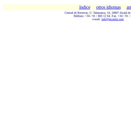
índice
otros idiomas
ar
Central de Reservas, C/ Talamanc
a, 10, 28807 Alcalá de
Teléfono: +34 / 91 / 883 12 64, Fax: +34 / 91 /
e-mail:
info@escuelai.com