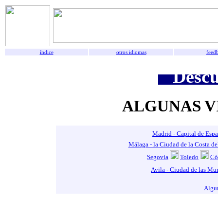
índice
otros idiomas
feed
Descu
ALGUNAS V
Madrid - Capital de Esp
Málaga - la Ciudad de la Costa de
Segovia
Toledo
Có
Avila - Ciudad de las Mur
Algun