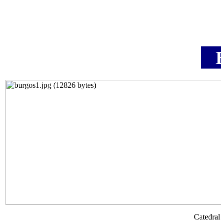
B
Catedr