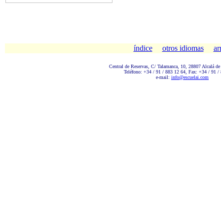
índice
otros idiomas
ar
Central de Reservas, C/ Talamanc
a, 10, 28807 Alcalá de
Teléfono: +34 / 91 / 883 12 64, Fax: +34 / 91 /
e-mail:
info@escuelai.com