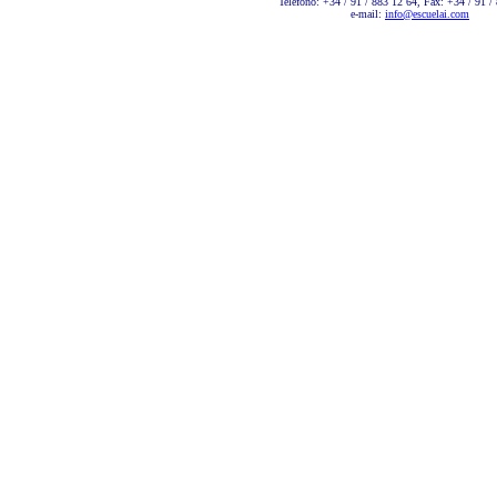
Teléfono: +34 / 91 / 883 12 64, Fax: +34 / 91 /
e-mail:
info@escuelai.com