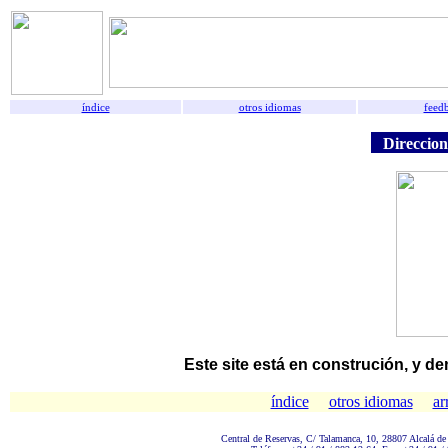
índice
otros idiomas
feed
Direccione
Este site está en construción, y de
índice
otros idiomas
ar
Central de Reservas, C/ Talamanc
a, 10, 28807 Alcalá de