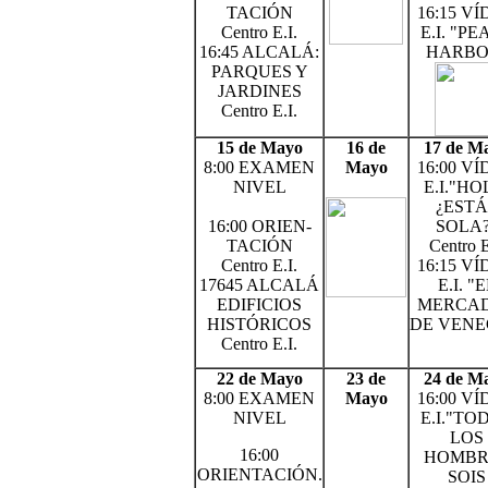
TACIÓN
16:15 V
Centro E.I.
E.I. "P
16:45 ALCALÁ:
HARBO
PARQUES Y
JARDINES
Centro E.I.
15 de Mayo
16 de
17 de M
8:00 EXAMEN
Mayo
16:00 V
NIVEL
E.I."HO
¿ESTÁ
16:00 ORIEN-
SOLA?
TACIÓN
Centro E
Centro E.I.
16:15 V
17645 ALCALÁ
E.I. "
EDIFICIOS
MERCA
HISTÓRICOS
DE VENE
Centro E.I.
22 de Mayo
23 de
24 de M
8:00 EXAMEN
Mayo
16:00 V
NIVEL
E.I."TO
LOS
16:00
HOMBR
ORIENTACIÓN.
SOIS