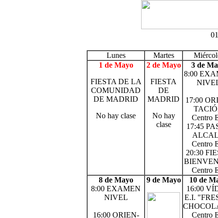
01
Lunes
Martes
Miércol
1 de Mayo
2 de Mayo
3 de M
8:00 EX
FIESTA DE LA
FIESTA
NIVE
COMUNIDAD
DE
DE MADRID
MADRID
17:00 OR
TACI
No hay clase
No hay
Centro E
clase
17:45 P
ALCA
Centro E
20:30 FI
BIENVE
Centro E
8 de Mayo
9 de Mayo
10 de M
8:00 EXAMEN
16:00 V
NIVEL
E.I. "FRE
CHOCOL
16:00 ORIEN-
Centro E