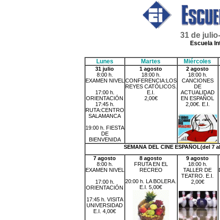
31 de juli
Escuela In
Lunes
Martes
Miércoles
31 julio
1 agosto
2 agosto
8:00 h.
18:00 h.
18:00 h.
EXAMEN NIVEL
CONFERENCIA:LOS
CANCIONES
REYES CATÓLICOS.
DE
17:00 h.
E.I.
ACTUALIDAD
ORIENTACIÓN
2,00€
EN ESPAÑOL
17:45 h.
2,00€. E.I.
RUTA:CENTRO
SALAMANCA
19:00 h. FIESTA
DE
BIENVENIDA
SEMANA DEL CINE ESPAÑOL(del 7 a
7 agosto
8 agosto
9 agosto
8:00 h.
FRUTA EN EL
18:00 h.
EXAMEN NIVEL
RECREO
TALLER DE
TEATRO. E.I.
20:00 h. LA BOLERA.
17:00 h.
2,00€
E.I. 5,00€
ORIENTACIÓN
17:45 h. VISITA
UNIVERSIDAD
E.I. 4,00€