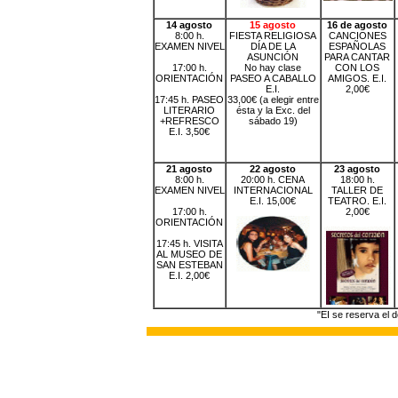
14 agosto
15 agosto
16 de agosto
8:00 h.
FIESTA RELIGIOSA
CANCIONES
EXAMEN NIVEL
DÍA DE LA
ESPAÑOLAS
ASUNCIÓN
PARA CANTAR
17:00 h.
No hay clase
CON LOS
ORIENTACIÓN
PASEO A CABALLO
AMIGOS. E.I.
E.I.
2,00€
17:45 h. PASEO
33,00€ (a elegir entre
LITERARIO
ésta y la Exc. del
+REFRESCO
sábado 19)
E.I. 3,50€
21 agosto
22 agosto
23 agosto
8:00 h.
20:00 h. CENA
18:00 h.
EXAMEN NIVEL
INTERNACIONAL
TALLER DE
E.I. 15,00€
TEATRO. E.I.
17:00 h.
2,00€
ORIENTACIÓN
17:45 h. VISITA
AL MUSEO DE
SAN ESTEBAN
E.I. 2,00€
"EI se reserva el 