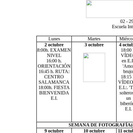
02 - 2
Escuela In
Lunes
Martes
Miérco
2 octubre
3 octubre
4 octu
8:00h. EXAMEN
18:00 
NIVEL
VÍDE
16:00 h.
en E.I
ORIENTACIÓN
'Amo
16:45 h. RUTA:
brujo
CENTRO
18:15 
SALAMANCA
VÍDEO
18:00h. FIESTA
E.I.:. '
BIENVENIDA
soltero
E.I.
un
biberón
E.I.
SEMANA DE FOTOGRAFÍA(del 
9 octubre
10 octubre
11 octu