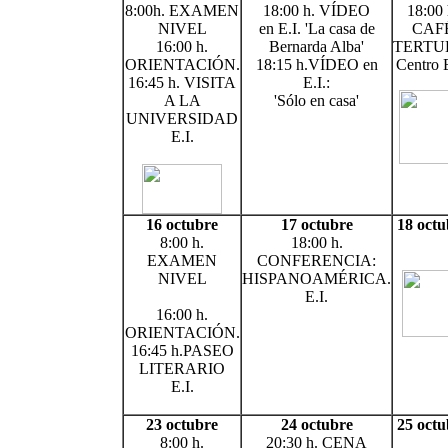
8:00h. EXAMEN
18:00 h. VÍDEO
18:00 
NIVEL
en E.I. 'La casa de
CAF
16:00 h.
Bernarda Alba'
TERTU
ORIENTACIÓN.
18:15 h.VÍDEO en
Centro 
16:45 h. VISITA
E.I.:
A LA
'Sólo en casa'
UNIVERSIDAD
E.I.
16 octubre
17 octubre
18 octu
8:00 h.
18:00 h.
EXAMEN
CONFERENCIA:
NIVEL
HISPANOAMÉRICA.
E.I.
16:00 h.
ORIENTACIÓN.
16:45 h.PASEO
LITERARIO
E.I.
23 octubre
24 octubre
25 octu
8:00 h.
20:30 h. CENA