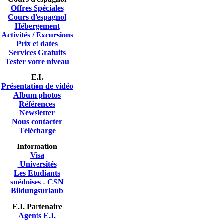
Offres Spéciales
Cours d'espagnol
Hébergement
Activités / Excursions
Prix et dates
Services Gratuits
Tester votre niveau
E.I.
Présentation de vidéo
A
lbum photos
Références
Newsletter
Nous contacter
Télécharge
Information
Visa
Universités
Les Etudiants
suédoises - CSN
Bildungsurlaub
E.I. Partenaire
Agents E.I.