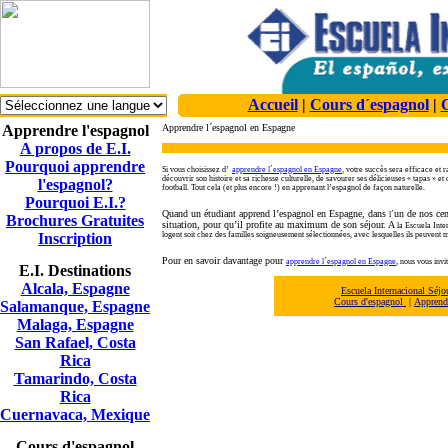
Accueil
|
Cours d´espagnol
|
C
Apprendre l'espagnol
Apprendre l´espagnol en Espagne
A propos de E.I.
Pourquoi apprendre
Si vous choisissez d’
apprendre l´espagnol en Espagne
, votre succès sera efficace et 
découvrir son histoire et sa richesse culturelle, de savourer ses délicieuses « tapas » et
l'espagnol?
football. Tout cela (et plus encore !) en apprenant l’espagnol de façon naturelle.
Pourquoi E.I.?
Quand un étudiant apprend l’espagnol en Espagne, dans
un de nos cen
l´
Brochures Gratuites
situation, pour qu’il profite au maximum de son séjour. A
la
Escuela Inter
Inscription
logent soit chez des familles soigneusement sélectionnées, avec lesquelles ils peuvent me
Pour en savoir davantage pour
apprendre l´espagnol en Espagne
, nous vous invi
E.I. Destinations
Alcala, Espagne
Escuela Internacional Séj
Cours d'espagnol
|
Apprendr
Salamanque, Espagne
Malaga, Espagne
San Rafael, Costa
Rica
Tamarindo, Costa
Rica
Cuernavaca, Mexique
Cours d'espagnol