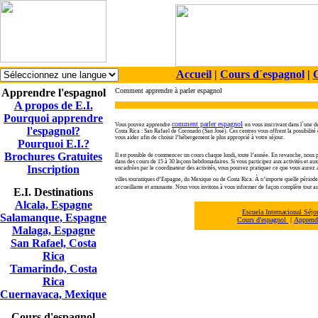
Accueil
|
Cours d´espagnol
|
C
Apprendre l'espagnol
Comment apprendre à parler espagnol
A propos de E.I.
Pourquoi apprendre
comment parler espagnol
Vous pouvez apprendre
en vous inscrivant dans l´une
l'espagnol?
Costa Rica : San Rafael de Coronado (San José). Ces centres vous offrent la possibilit
vous aider afin de choisir l’hébergement le plus approprié à votre séjour.
Pourquoi E.I.?
Brochures Gratuites
Il est possible de commencer un cours chaque lundi, toute l’année. En revanche, nous 
dans des cours de 15 à 30 leçons hebdomadaires. Si vous participez aux activités et aux
Inscription
encadrées par le coordinateur des activités, vous pourrez pratiquer ce que vous aurez a
villes touristiques d’Espagne, du Mexique ou de Costa Rica. À n’importe quelle périod
accueillante et amusante. Nous vous invitons à vous informer de façon complète tout au 
E.I. Destinations
Alcala, Espagne
Escuela Internacional Séj
Salamanque, Espagne
Cours d'espagnol
|
Apprendr
Malaga, Espagne
San Rafael, Costa
Rica
Tamarindo, Costa
Rica
Cuernavaca, Mexique
Cours d'espagnol