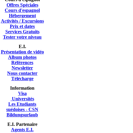
Offres Spéciales
Cours d'espagnol
Hébergement
Activités / Excursions
Prix et dates
Services Gratuits
Tester votre niveau
E.I.
Présentation de vidéo
A
lbum photos
Références
Newsletter
Nous contacter
Télécharge
Information
Visa
Universités
Les Etudiants
suédoises - CSN
Bildungsurlaub
E.I. Partenaire
Agents E.I.