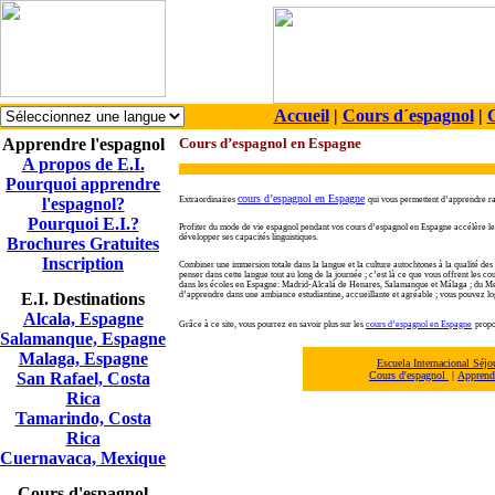
Accueil
|
Cours d´espagnol
|
C
Apprendre l'espagnol
Cours d’espagnol en Espagne
A propos de E.I.
Pourquoi apprendre
cours d’espagnol en Espagne
l'espagnol?
Extraordinaires
qui vous permettent d’apprendre ra
Pourquoi E.I.?
Profiter du mode de vie espagnol pendant vos cours d’espagnol en Espagne accélère le
développer ses capacités linguistiques.
Brochures Gratuites
Inscription
Combiner une immersion totale dans la langue et la culture autochtones à la qualité des 
penser dans cette langue tout au long de la journée ; c’est là ce que vous offrent les 
dans les écoles en Espagne: Madrid-Alcalá de Henares, Salamanque et Málaga ; du Mexi
E.I. Destinations
d’apprendre dans une ambiance estudiantine, accueillante et agréable ; vous pouvez lo
Alcala, Espagne
Grâce à ce site, vous pourrez en savoir plus sur les
cours d’espagnol en Espagne
propo
Salamanque, Espagne
Malaga, Espagne
Escuela Internacional Séj
San Rafael, Costa
Cours d'espagnol
|
Apprendr
Rica
Tamarindo, Costa
Rica
Cuernavaca, Mexique
Cours d'espagnol