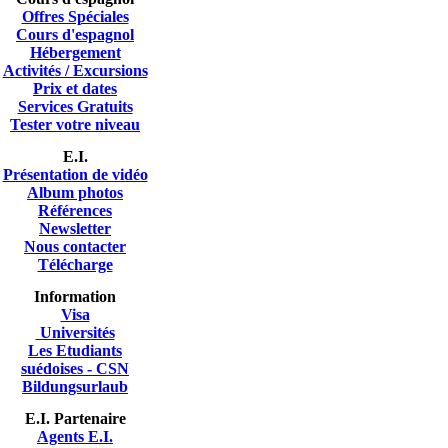
Offres Spéciales
Cours d'espagnol
Hébergement
Activités / Excursions
Prix et dates
Services Gratuits
Tester votre niveau
E.I.
Présentation de vidéo
A
lbum photos
Références
Newsletter
Nous contacter
Télécharge
Information
Visa
Universités
Les Etudiants
suédoises - CSN
Bildungsurlaub
E.I. Partenaire
Agents E.I.