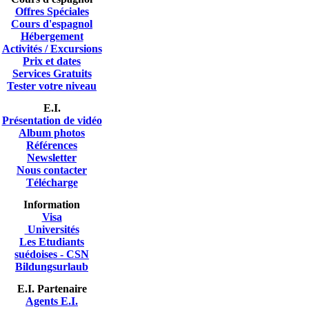
Offres Spéciales
Cours d'espagnol
Hébergement
Activités / Excursions
Prix et dates
Services Gratuits
Tester votre niveau
E.I.
Présentation de vidéo
A
lbum photos
Références
Newsletter
Nous contacter
Télécharge
Information
Visa
Universités
Les Etudiants
suédoises - CSN
Bildungsurlaub
E.I. Partenaire
Agents E.I.