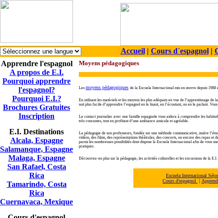
Accueil
|
Cours d´espagnol
|
C
Apprendre l'espagnol
Moyens pédagogiques
A propos de E.I.
Pourquoi apprendre
moyens pédagogiques
l'espagnol?
Les
de la Escuela Internacional mis en œuvre depuis 1988 
Pourquoi E.I.?
En utilisant les matériels et les moyens les plus adéquats en vue de l’apprentissage de 
soit plus facile d’apprendre l’espagnol en le lisant, en l’écoutant, ou en le parlant. V
Brochures Gratuites
Inscription
Le contact journalier avec une famille espagnole vous aidera à comprendre les habitude
très courantes, tout en profitant d’une ambiance amicale et agréable.
E.I. Destinations
La pédagogie de nos professeurs, fondée sur une méthode communicative, insère l’étudia
vidéos, des films, des représentations théâtrales, des concerts, ou encore des repas et 
Alcala, Espagne
parmi les nombreuses possibilités dont dispose la
Escuela Internacional afin de vous mene
pratiques.
Salamanque, Espagne
Malaga, Espagne
Découvrez-en plus sur la pédagogie, les activités culturelles et les excursions de la
E.I.
San Rafael, Costa
Rica
Escuela Internacional Séj
Cours d'espagnol
|
Apprendr
Tamarindo, Costa
Rica
Cuernavaca, Mexique
Cours d'espagnol