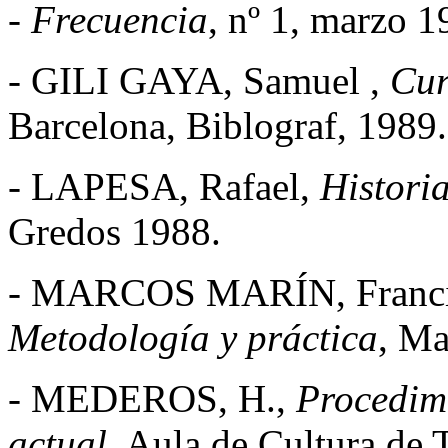
-
Frecuencia
, nº 1, marzo 
- GILI GAYA, Samuel ,
Cur
Barcelona, Biblograf, 1989.
- LAPESA, Rafael,
Histori
Gredos 1988.
- MARCOS MARÍN, Franci
Metodología y práctica
, Ma
- MEDEROS, H.,
Procedimi
actual
, Aula de Cultura de 