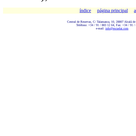
índice
página principal
a
Central de Reservas, C/ Talamanc
a, 10, 28807 Alcalá de
Teléfono: +34 / 91 / 883 12 64, Fax: +34 / 91 /
e-mail:
info@escuelai.com