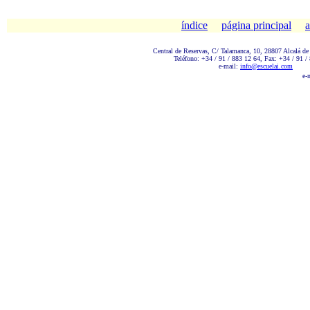
índice
página principal
a
Central de Reservas, C/ Talamanc
a, 10, 28807 Alcalá de
Teléfono: +34 / 91 / 883 12 64, Fax: +34 / 91 /
e-mail:
info@escuelai.com
e-