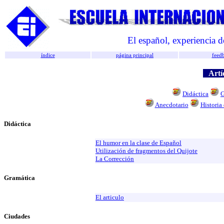
El español, experiencia d
índice
página principal
feed
Artíc
Didáctica
G
Anecdotario
Historia
Didáctica
El humor en la clase de Español
Utilización de fragmentos del Quijote
La Corrección
Gramática
El articulo
Ciudades