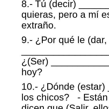
8.- Tú (decir) ____
quieras, pero a mí 
extraño.
9.- ¿Por qué le (dar, 
_________________
¿(Ser) __________
hoy?
10.- ¿Dónde (estar
los chicos?
- Están
dicen que (Salir, e