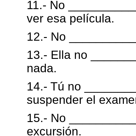
11.- No __________
ver esa película.
12.- No __________
13.- Ella no _____
nada.
14.- Tú no ______
suspender el exame
15.- No __________
excursión.