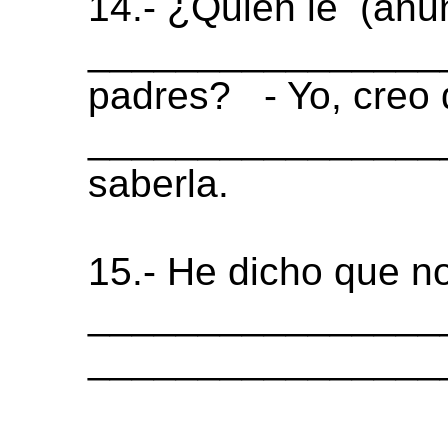
14.- ¿Quién le
(anu
__________________
padres?
- Yo, creo
________________
saberla.
15.- He dicho que no
__________________
__________________