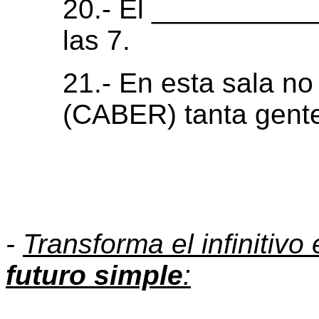
20.- Él ___________
las 7.
21.- En esta sala 
(CABER) tanta gent
-
Transforma el infinitivo
futuro simple
: