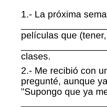
1.- La próxima sem
_________________
películas que (tener
__________________
clases.
2.- Me recibió con u
pregunté, aunque ya
"Supongo que ya me 
_________________