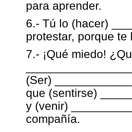
para aprender.
6.- Tú lo (hacer) _
protestar, porque te
7.- ¡Qué miedo! ¿Qui
_________________
(Ser) ____________
que (sentirse) ___
y (venir) ________
compañía.