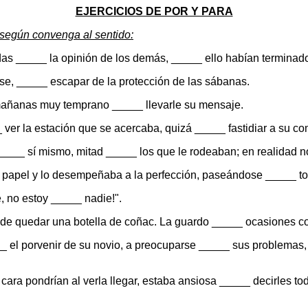
EJERCICIOS DE POR Y PARA
según convenga al sentido:
as _____ la opinión de los demás, _____ ello habían terminado
se, _____ escapar de la protección de las sábanas.
as mañanas muy temprano _____ llevarle su mensaje.
ver la estación que se acercaba, quizá _____ fastidiar a su comp
____ sí mismo, mitad _____ los que le rodeaban; en realidad no
 papel y lo desempeñaba a la perfección, paseándose _____ tod
e, no estoy _____ nadie!".
 de quedar una botella de coñac. La guardo _____ ocasiones c
_ el porvenir de su novio, a preocuparse _____ sus problemas,
ara pondrían al verla llegar, estaba ansiosa _____ decirles to