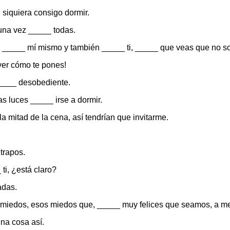
siquiera consigo dormir.
 una vez _____ todas.
 _____ mí mismo y también _____ ti, _____ que veas que no soy
ver cómo te pones!
_____ desobediente.
s luces _____ irse a dormir.
a mitad de la cena, así tendrían que invitarme.
 trapos.
ti, ¿está claro?
adas.
s miedos, esos miedos que, _____ muy felices que seamos, a 
na cosa así.