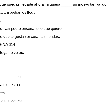
 que puedas negarte ahora, ni quiera _____ un motivo tan válido
a ahí podíamos llegar!
o.
uí, así podré enseñarte lo que quiero.
 que te gusta ver curar las heridas.
ÁGINA 314
legar lo verás.
mina _____ morir.
la expresión.
ces.
 de la víctima.