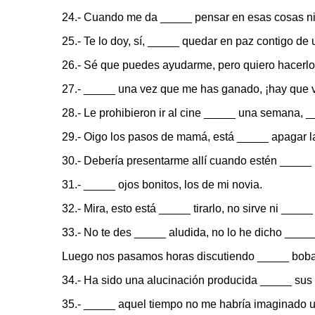
24.- Cuando me da _____ pensar en esas cosas ni 
25.- Te lo doy, sí, _____ quedar en paz contigo de
26.- Sé que puedes ayudarme, pero quiero hacerlo
27.- _____ una vez que me has ganado, ¡hay que 
28.- Le prohibieron ir al cine _____ una semana, 
29.- Oigo los pasos de mamá, está _____ apagar la
30.- Debería presentarme allí cuando estén _____ l
31.- _____ ojos bonitos, los de mi novia.
32.- Mira, esto está _____ tirarlo, no sirve ni _____
33.- No te des _____ aludida, no lo he dicho _____ 
Luego nos pasamos horas discutiendo _____ bob
34.- Ha sido una alucinación producida _____ su
35.- _____ aquel tiempo no me habría imaginado u