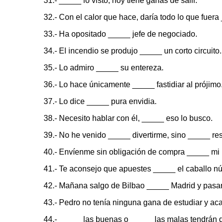
31.- _____ lo visto, hoy tiene ganas de salir.
32.- Con el calor que hace, daría todo lo que fuera
33.- Ha opositado _____ jefe de negociado.
34.- El incendio se produjo _____ un corto circuito.
35.- Lo admiro _____ su entereza.
36.- Lo hace únicamente _____ fastidiar al prójimo
37.- Lo dice _____ pura envidia.
38.- Necesito hablar con él, _____ eso lo busco.
39.- No he venido _____ divertirme, sino _____ res
40.- Envíenme sin obligación de compra _____ mi 
41.- Te aconsejo que apuestes _____ el caballo n
42.- Mañana salgo de Bilbao _____ Madrid y pasa
43.- Pedro no tenía ninguna gana de estudiar y aca
44.- _____ las buenas o _____ las malas tendrán 