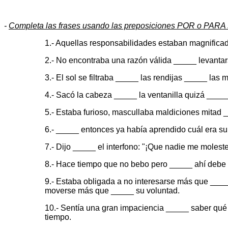
-
Completa las frases usando las preposiciones POR o PARA 
1.- Aquellas responsabilidades estaban magnificad
2.- No encontraba una razón válida _____ levantar
3.- El sol se filtraba _____ las rendijas _____ l
4.- Sacó la cabeza _____ la ventanilla quizá _____ 
5.- Estaba furioso, mascullaba maldiciones mitad _
6.- _____ entonces ya había aprendido cuál era su
7.- Dijo _____ el interfono: "¡Que nadie me molest
8.- Hace tiempo que no bebo pero _____ ahí debe
9.- Estaba obligada a no interesarse más que ____
moverse más que _____ su voluntad.
10.- Sentía una gran impaciencia _____ saber qué c
tiempo.