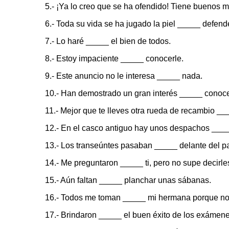
5.- ¡Ya lo creo que se ha ofendido! Tiene buenos m
6.- Toda su vida se ha jugado la piel _____ defend
7.- Lo haré _____ el bien de todos.
8.- Estoy impaciente _____ conocerle.
9.- Este anuncio no le interesa _____ nada.
10.- Han demostrado un gran interés _____ conoc
11.- Mejor que te lleves otra rueda de recambio __
12.- En el casco antiguo hay unos despachos _____
13.- Los transeúntes pasaban _____ delante del pa
14.- Me preguntaron _____ ti, pero no supe decirle
15.- Aún faltan _____ planchar unas sábanas.
16.- Todos me toman _____ mi hermana porque n
17.- Brindaron _____ el buen éxito de los exámene