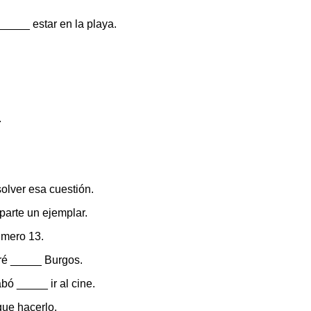
 _____ estar en la playa.
.
olver esa cuestión.
parte un ejemplar.
úmero 13.
ré _____ Burgos.
bó _____ ir al cine.
que hacerlo.