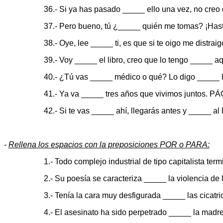
36.- Si ya has pasado _____ ello una vez, no creo
37.- Pero bueno, tú ¿_____ quién me tomas? ¡Hast
38.- Oye, lee _____ ti, es que si te oigo me distraig
39.- Voy _____ el libro, creo que lo tengo _____ aq
40.- ¿Tú vas _____ médico o qué? Lo digo _____ lo
41.- Ya va _____ tres años que vivimos juntos. P
42.- Si te vas _____ ahí, llegarás antes y _____ al l
-
Rellena los espacios con la preposiciones POR o PARA:
1.- Todo complejo industrial de tipo capitalista ter
2.- Su poesía se caracteriza _____ la violencia de 
3.- Tenía la cara muy desfigurada _____ las cicatri
4.- El asesinato ha sido perpetrado _____ la madre