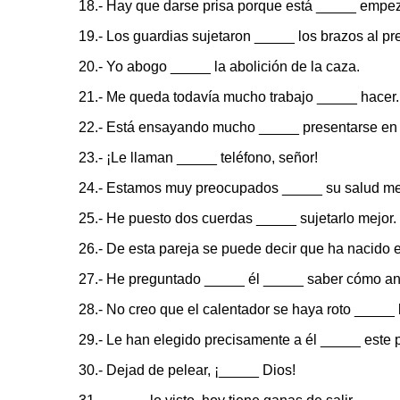
18.- Hay que darse prisa porque está _____ empeza
19.- Los guardias sujetaron _____ los brazos al pr
20.- Yo abogo _____ la abolición de la caza.
21.- Me queda todavía mucho trabajo _____ hacer.
22.- Está ensayando mucho _____ presentarse en 
23.- ¡Le llaman _____ teléfono, señor!
24.- Estamos muy preocupados _____ su salud me
25.- He puesto dos cuerdas _____ sujetarlo mejor.
26.- De esta pareja se puede decir que ha nacido e
27.- He preguntado _____ él _____ saber cómo an
28.- No creo que el calentador se haya roto _____ 
29.- Le han elegido precisamente a él _____ este 
30.- Dejad de pelear, ¡_____ Dios!