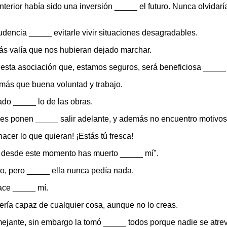
nterior había sido una inversión _____ el futuro. Nunca olvidar
rudencia _____ evitarle vivir situaciones desagradables.
ás valía que nos hubieran dejado marchar.
r esta asociación que, estamos seguros, será beneficiosa _____
 más que buena voluntad y trabajo.
ado _____ lo de las obras.
les ponen _____ salir adelante, y además no encuentro motivos
hacer lo que quieran! ¡Estás tú fresca!
ran, desde este momento has muerto _____ mí".
o, pero _____ ella nunca pedía nada.
hace _____ mí.
ería capaz de cualquier cosa, aunque no lo creas.
ejante, sin embargo la tomó _____ todos porque nadie se atrev