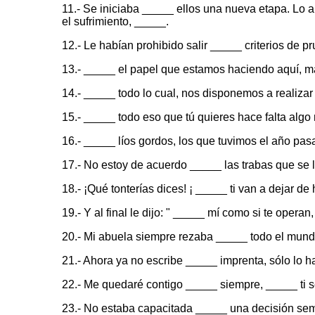
11.- Se iniciaba _____ ellos una nueva etapa. Lo a
el sufrimiento, _____.
12.- Le habían prohibido salir _____ criterios de p
13.- _____ el papel que estamos haciendo aquí, m
14.- _____ todo lo cual, nos disponemos a realiza
15.- _____ todo eso que tú quieres hace falta algo
16.- _____ líos gordos, los que tuvimos el año pas
17.- No estoy de acuerdo _____ las trabas que se 
18.- ¡Qué tonterías dices! ¡ _____ ti van a dejar de 
19.- Y al final le dijo: " _____ mí como si te ope
20.- Mi abuela siempre rezaba _____ todo el mund
21.- Ahora ya no escribe _____ imprenta, sólo lo 
22.- Me quedaré contigo _____ siempre, _____ ti s
23.- No estaba capacitada _____ una decisión sem