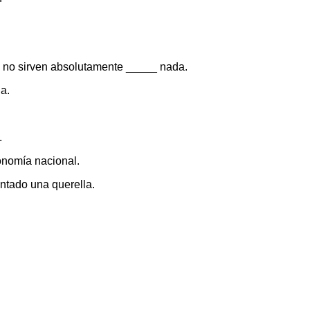
no sirven absolutamente _____ nada.
a.
.
onomía nacional.
entado una querella.