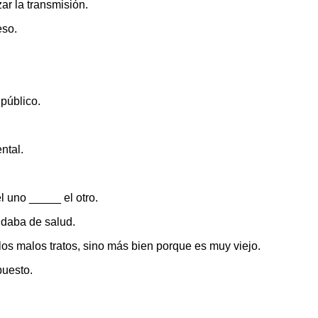
r la transmisión.
eso.
público.
ntal.
l uno _____ el otro.
daba de salud.
los malos tratos, sino más bien porque es muy viejo.
puesto.