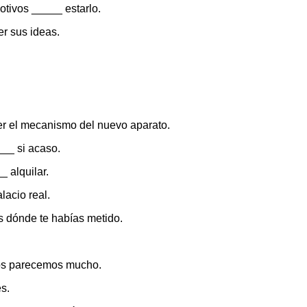
otivos _____ estarlo.
er sus ideas.
er el mecanismo del nuevo aparato.
___ si acaso.
 alquilar.
lacio real.
s dónde te habías metido.
os parecemos mucho.
s.