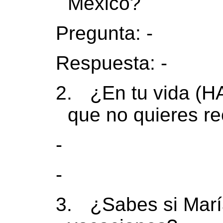
México?
Pregunta: -
Respuesta: -
2.
¿En tu vida (H
que no quieres r
-
-
3.
¿Sabes si Mar