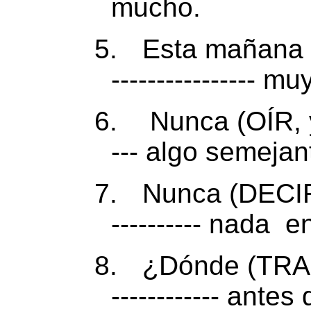
mucho.
5.
Esta mañana (E
---------------- m
6.
Nunca (OÍR, yo)
--- algo semejan
7.
Nunca (DECIR, 
---------- nada
en
8.
¿Dónde (TRA
------------ antes