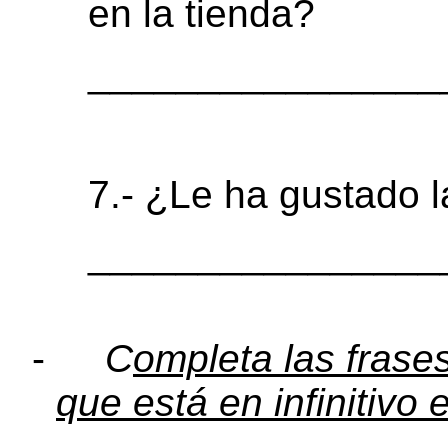
en la tienda?
________________
7.- ¿Le ha gustado l
________________
-
C
ompleta las frase
que está en infinitivo 