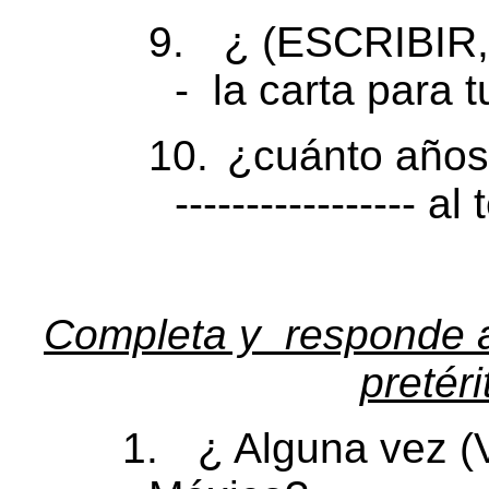
9.
¿ (ESCRIBIR,
-
la carta para 
10.
¿cuánto años
----------------- al
Completa y
responde a
pretéri
1.
¿ Alguna vez (