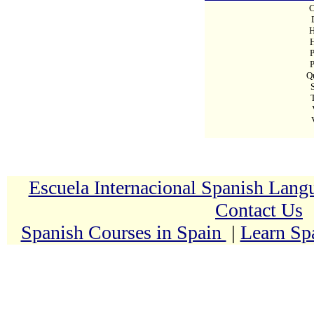
C
H
H
P
P
Q
Escuela Internacional Spanish Lan
Contact Us
Spanish Courses in Spain
|
Learn Sp