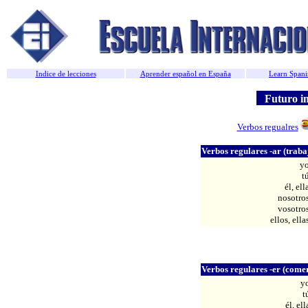
Indice de lecciones
Aprender español en España
Learn Spani
Futuro im
Verbos regualres
Verbos regulares -ar (traba
y
t
él, ell
nosotro
vosotro
ellos, ella
Verbos regulares -er (come
y
t
él, ell