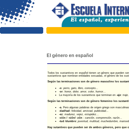
El género en español
Todos los sustantivos en español tienen un género que pueden ser
sustantivos que nombran entidades sexuadas, el género de los susta
Según las terminaciones son de género masculino los sustant
-o
:
perro, gato, libro, concepto...
-
or
:
honor, dolor, amor, color, humor..
.
La mayoría de los sustantivos que terminan en -
aje
:
traje
Según las terminaciones son de género femenino los sustanti
-a.
Pero algunas palabras de origen griego son masculina
-dad/tad:
felicidad, amistad, publicidad...
-ez
:
madurez, vejez, estupidez.
..
-ción / -sión/ -zón
:
canción, comprensión, razón.
..
-tud /dumbre:
juventud, multitud, muchedumbre, mansed
Hay sutantivos que pueden ser de ambos géneros, pero que c