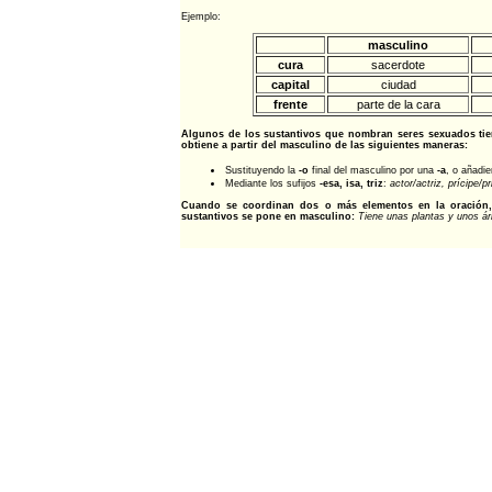
Ejemplo:
masculino
cura
sacerdote
capital
ciudad
frente
parte de la cara
Algunos de los sustantivos que nombran seres sexuados tie
obtiene a partir del masculino de las siguientes maneras:
Sustituyendo la
-o
final del masculino por una
-a
, o añadi
Mediante los sufijos
-esa, isa, triz
:
actor/actriz, prícipe/p
Cuando se coordinan dos o más elementos en la oración, y
sustantivos se pone en masculino:
Tiene unas plantas y unos ár