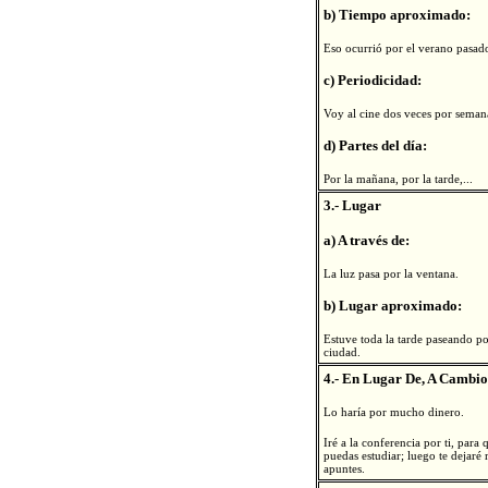
b) Tiempo aproximado:
Eso ocurrió por el verano pasad
c) Periodicidad:
Voy al cine dos veces por seman
d) Partes del día:
Por la mañana, por la tarde,...
3.- Lugar
a) A través de:
La luz pasa por la ventana.
b) Lugar aproximado:
Estuve toda la tarde paseando po
ciudad.
4.- En Lugar De, A Cambio
Lo haría por mucho dinero.
Iré a la conferencia por ti, para 
puedas estudiar; luego te dejaré 
apuntes.