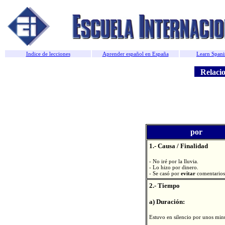
Indice de lecciones
Aprender español en España
Learn Spani
Relacion
por
1.- Causa / Finalidad
- No iré por la lluvia.
- Lo hizo por dinero.
- Se casó por
evitar
comentarios
2.- Tiempo
a) Duración:
Estuvo en silencio por unos min