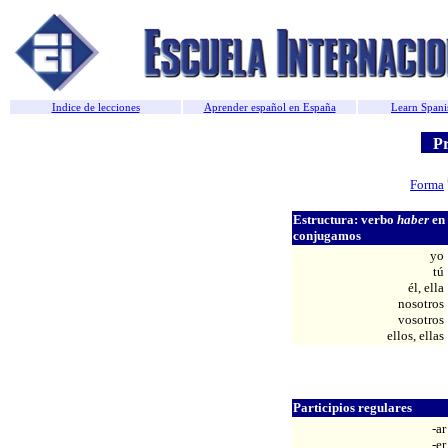
Indice de lecciones
Aprender español en España
Learn Spani
Pre
Forma
Estructura: verbo
haber
en 
conjugamos
yo
tú
él, ella
nosotros
vosotros
ellos, ellas
Participios regulares
-ar
-er