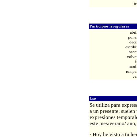
-ir
Participios irregulares
abri
pone
deci
escribi
hace
volve
i
mori
rompe
ve
Uso
Se utiliza para expre
a un presente; suelen 
expresiones temporale
este mes/verano/ año, 
· Hoy he visto a tu h