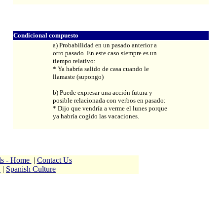
Condicional compuesto
a) Probabilidad en un pasado anterior a
otro pasado. En este caso siempre es un
tiempo relativo:
* Ya habría salido de casa cuando le
llamaste (supongo)
b) Puede expresar una acción futura y
posible relacionada con verbos en pasado:
* Dijo que vendría a verme el lunes porque
ya habría cogido las vacaciones.
ols - Home
|
Contact Us
h
|
Spanish Culture