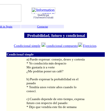
Qualifié par
l'Université d'Alcalá
sh in Spain
Contactar
Probabilidad, futuro y condicional
Condicional simple
condicional compuesto
Ejercicios
.
Condicional simple
a) Puede expresar: consejo, deseo y cortesía
* Yo conduciría más despacio
Me gustaría ir a verte
¿Me podrías poner un café?
b) Puede expresar la probabilidad en el
pasado
* Tendría unos veinte años cuando lo
conocí.
c) Cuando depende de otro tiempo, expresa
futuro con respecto del pasado:
* Dijo que vendría este fin de semana