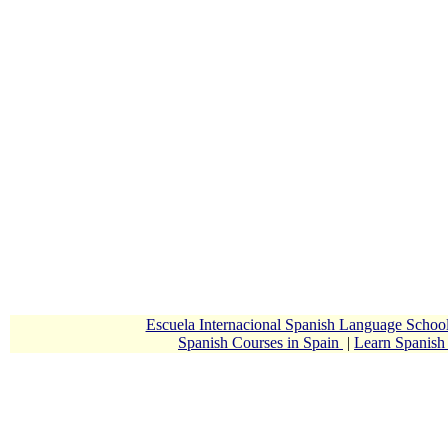
Escuela Internacional Spanish Language Scho
Spanish Courses in Spain
|
Learn Spanis