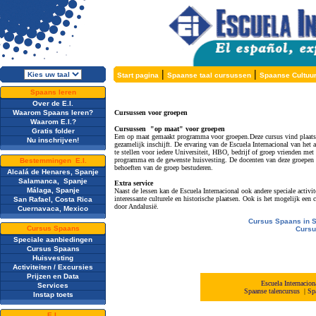
|
|
Start pagina
Spaanse taal cursussen
Spaanse Cultuu
Spaans leren
Over de E.I.
Waarom Spaans leren?
Cursussen voor groepen
Waarom E.I.?
Cursussen "op maat" voor groepen
Gratis folder
Een op maat gemaakt programma voor groepen.Deze cursus vind plaats g
Nu inschrijven!
gezamelijk inschijft. De ervaring van de Escuela Internacional van h
te stellen voor iedere Universiteit, HBO, bedrijf of groep vrienden me
programma en de gewenste huisvesting. De docenten van deze groepen zi
Bestemmingen E.I.
behoeften van de groep bestuderen.
Alcalá de Henares, Spanje
Salamanca, Spanje
Extra service
Málaga, Spanje
Naast de lessen kan de Escuela Internacional ook andere speciale activit
interessante culturele en historische plaatsen. Ook is het mogelijk een 
San Rafael, Costa Rica
door Andalusië.
Cuernavaca, Mexico
Cursus Spaans in 
Cursus Spaans
Cursu
Speciale aanbiedingen
Cursus Spaans
Huisvesting
Activiteiten / Excursies
Prijzen en Data
Escuela Internacio
Services
Spaanse talencursus
|
Sp
Instap toets
E.I.