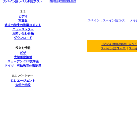
grupos@escuelai.com
スペイン語レベル判定テスト
E.I.
ビデオ
スペイン：スペイン語コ-ス
メキ
写真集
過去の学生の推薦コメント
ニュ－スレタ－
お問い合わせ先
ダウンロ－ド
Escuela Internacio
役立ち情報
スペイン語コ－ス
|
スペ
ビザ
大学単位振替
スェ－デン CSN奨学金
ドイツ 有給教育休暇制度
E.I. パ－トナ－
E.I.
エージェント
大学と学校