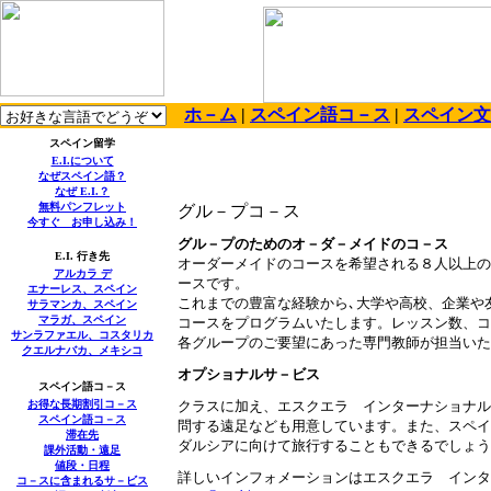
ホ－ム
|
スペイン語コ－ス
|
スペイン文
スペイン留学
E.I.
について
なぜスペイン語？
なぜ
E.I.
？
無料パンフレット
グル－プコ－ス
今すぐ お申し込み！
グル－プのためのオ－ダ－メイドのコ－ス
E.I.
行き先
オーダーメイドのコースを希望される８人以上の
アルカラ デ
ースです。
エナーレス、スペイン
これまでの豊富な経験から､大学や高校、企業や
サラマンカ、スペイン
マラガ、スペイン
コースをプログラムいたします。レッスン数、コ
サンラファエル、コスタリカ
各グループのご要望にあった専門教師が担当いた
クエルナバカ、メキシコ
オプショナルサ－ビス
スペイン語コ－ス
お得な長期割引コ－ス
クラスに加え、エスクエラ インターナショナル
スペイン語コ－ス
問する遠足なども用意しています。また、スペイ
滞在先
ダルシアに向けて旅行することもできるでしょう
課外活動・遠足
値段・日程
詳しいインフォメーションはエスクエラ インタ
コ－スに含まれるサ－ビス