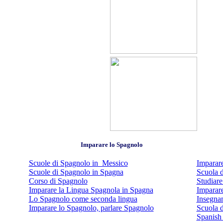
Imparare lo Spagnolo
Scuole di Spagnolo in Messico
Imparare
Scuole di Spagnolo in Spagna
Scuola d
Corso di Spagnolo
Studiare
Imparare la Lingua Spagnola in Spagna
Imparar
Lo Spagnolo come seconda lingua
Insegna
Imparare lo Spagnolo, parlare Spagnolo
Scuola 
Spanish