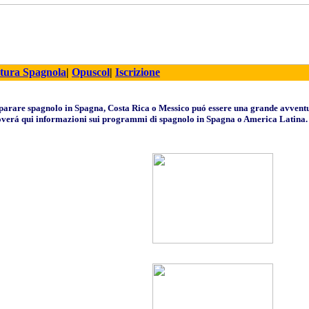
tura Spagnola
|
Opuscol
|
Iscrizione
arare spagnolo in Spagna, Costa Rica o Messico puó essere una grande avvent
verá qui informazioni sui programmi di spagnolo in Spagna o America Lat