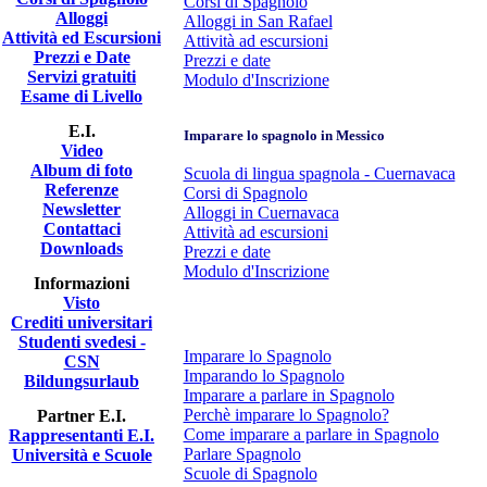
Corsi di Spagnolo
Alloggi
Alloggi in San Rafael
Attività ed Escursioni
Attività ad escursioni
Prezzi e Date
Prezzi e date
Servizi gratuiti
Modulo d'Inscrizione
Esame di Livello
E.I.
Imparare lo spagnolo in Messico
Video
Album di foto
Scuola di lingua spagnola - Cuernavaca
Referenze
Corsi di Spagnolo
Newsletter
Alloggi in Cuernavaca
Contattaci
Attività ad escursioni
Downloads
Prezzi e date
Modulo d'Inscrizione
Informazioni
Visto
Crediti universitari
Studenti svedesi -
Imparare lo Spagnolo
CSN
Imparando lo Spagnolo
Bildungsurlaub
Imparare a parlare in Spagnolo
Perchè imparare lo Spagnolo?
Partner E.I.
Come imparare a parlare in Spagnolo
Rappresentanti E.I.
Parlare Spagnolo
Università e Scuole
Scuole di Spagnolo