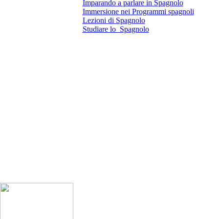
Imparando a parlare in Spagnolo
Immersione nei Programmi spagnoli
Lezioni di Spagnolo
Studiare lo Spagnolo