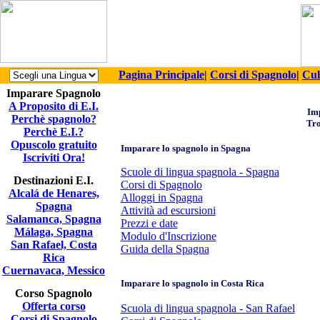
Pagina Principale
|
Corsi di Spagnolo
|
Cul
Imparare Spagnolo
A Proposito di E.I.
Imp
Perchè spagnolo?
Tro
Perchè E.I.?
Opuscolo gratuito
Imparare lo spagnolo in Spagna
Iscriviti Ora!
Scuole di lingua spagnola - Spagna
Destinazioni E.I.
Corsi di Spagnolo
Alcalá de Henares,
Alloggi in Spagna
Spagna
Attività ad escursioni
Salamanca, Spagna
Prezzi e date
Málaga, Spagna
Modulo d'Inscrizione
San Rafael, Costa
Guida della Spagna
Rica
Cuernavaca, Messico
Imparare lo spagnolo in Costa Rica
Corso Spagnolo
Offerta corso
Scuola di lingua spagnola - San Rafael
Corsi di Spagnolo