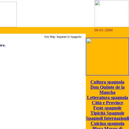
06-01-2006
Site Map: Imparare lo Spagnolo
ura.
ina.
Cultura spagnola
Don Quijote de la
Mancha
Letteratura spagnola
Città e Province
Feste spagnole
Tipicità Spagnole
Spagnoli Internazionli
Cuicina spagnola
Plaza Mayor di