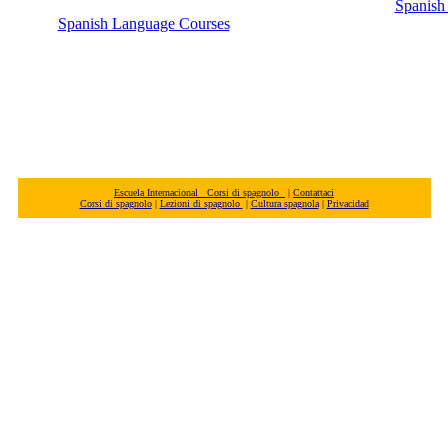
Spanish
Spanish Language Courses
Escuela Internacional Corsi di spagnolo
|
Contattaci
Corsi di spagnolo
|
Lezioni di spagnolo
|
Cultura spagnola
|
Privacidad