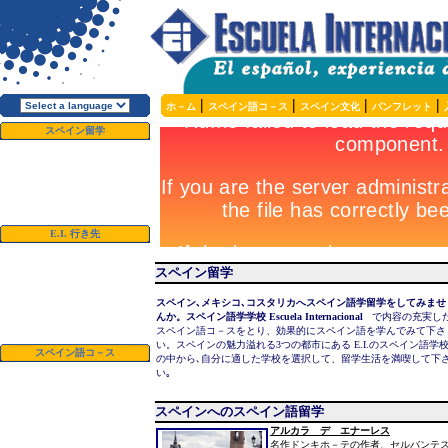
|
|
|
|
ホ－ム
スペイン語コ－ス
スペイン文化
パンフレット
スペイン留学
E.I.
について
なぜスペイン語？
なぜ
E.I.
？
無料パンフレット
今すぐ お申し込み！
E.I.
行き先
アルカラ デ
エナーレス、スペイン
スペイン留学
サラマンカ、スペイン
マラガ、スペイン
スペイン､メキシコ､コスタリカへスペイン語学留学をしてみませ
サンラファエル、コスタリカ
んか。スペイン語学学校 Escuela Internacional
で内容の充実し
クエルナバカ、メキシコ
スペイン語コ－スをとり、効果的にスペイン語を学んでみて下さ
い。スペインの魅力溢れる3つの都市にあ
る
E.I.のスペイン語学
スペイン語コ－ス
の中から､自分に適した学校を選択して、留学生活を満喫して下
お得な長期割引コ－ス
い｡
スペイン語コ－ス
滞在先
スペインへのスペイン語留学
課外活動・遠足
値段・日程
アルカラ デ エナーレス
コ－スに含まれるサ－ビス
名作ドンキホ－テの作者、セルバンテ