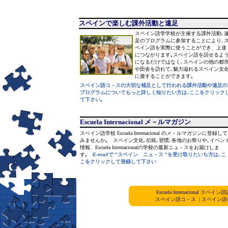
スペインで楽しむ課外活動と遠足
スペイン語学学校が主催する課外活動､
足のプログラムに参加することにより､
ペイン語を実際に使うことができ、上達
につながります｡スペイン語を話せるよ
になるだけではなく､スペインの他の都
や田舎を訪れて､魅力溢れるスペイン文
に接することができます｡
スペイン語コ－スの大切な補足として行われる課外活動や遠足の
プログラムについてもっと詳しく知りたい方は､ここをクリック
て下さい｡
Escuela Internacional
メ－ルマガジン
スペイン語学校
Escuela Internacional
のメ－ルマガジンに登録して
みませんか｡ スペイン文化､伝統､習慣､各地のお祭りや､イベン
情報、Escuela Internacionalの学校の最新ニュ－スをお届けしま
す｡
E-mailで
"
スペイン ニュ－ス
"
を受け取りたいち方は､こ
こをクリックして登録して下さい
Escuela Internacional 
スペイン語コ－ス
|
スペイン語