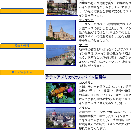
スペイン語レベル判定テスト
の生家のある歴史的な街で、効果的な
ペイン語学習を楽しみませんか｡マドリ
E.I.
ッドの近くの安全な環境で安心してス
イン語を学べます｡
ビデオ
写真集
サラマンカ
過去の学生の推薦コメント
サラマンカのスペイン語学学校のスペ
ニュ－スレタ－
ン語コ－スに参加しませんか。スペイ
お問い合わせ先
語の勉強だけではなく､中世がそのまま
ダウンロ－ド
残るスペインの街並で暮らし､文化と歴
史を学んでみましょう｡
マラガ
役立ち情報
地中海の首都と呼ばれるマラガでのス
ビザ
イン留学は､スペイン語の勉強だけでは
大学単位振替
なく、素晴らしい気候に恵まれたアン
スェ－デン CSN奨学金
ルシアの海辺でのバケ－ションも味わ
ドイツ 有給教育休暇制度
る利点があります。
E.I. パ－トナ－
ラテンアメリカでのスペイン語留学
E.I.
エージェント
大学と学校
コスタリカ
首都、サンホセ郊外にあるスペイン語
学校は､元コ－ヒ－農園で、熱帯性気候
の庭園に囲まれています｡ 静かで､自
にかこまれた環境の中で､質の高いスペ
イン語コ－スに励んでみてください｡
メキシコ
常春の街、クエルナバカにあるスペイ
語語学学校で、集中したスペイン語コ
スを受けてみませんか｡ 植民地時代の
歴史も残るこの街で､メキシコの文化に
触れてみてください｡