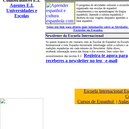
Colaboradores E.I.
Agentes E.I.
O programa de atividades culturais e excurs
õ
e
organizado nas escolas de espanhol
Universidades e
complementa a tua aprendizagem da língua
espanhola.
Aprende a cultura espanhola e
Escolas
desfruta da tuas viagens enquanto aprendes a
falar espanhol.
Segue este link para obteres mais informações sobre as Atividades 
Excursões em Espanha.
Newsletter da Escuela Internacional
Se queres manter-te em contacto com as Escolas de Espanhol da Escuel
Internacional e com Espanha encontrarás informaç
ã
o
sobre a cultura e as
tradiç
õ
es espanholas em cada número da Newsletter. Além disso,
receberás informaç
ã
o acerca das festas e dos eventos, bem como dos
Registra-te agora para
acontecimentos das escolas E.I.
receberes a newsletter no teu e-mail
Escuela Internacional Es
C
Cursos de Espanhol
|
Aulas