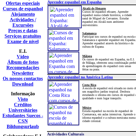
Aprender espanhol em Espanha
Ofertas especiais
Cursos de espanhol
Alcalá de Henares
Cursos de espanhol eficazes. Aprender
Alojamento
espanhol numa cidade histórica, a cidade
natal de Miguel de Cervantes. Estudar
Actividades /
espanhol em Alcalá num ambiente
Excursões
universitário.
Preços e datas
Salamanca
Serviços gratuitos
Participar nos cursos de espanhol na escola 
Salamanca e aprender espanhol em Espanha.
Exame de nível
Aprender espanhol através da história e da
cultura de Espana.
E.I.
Vídeo
Málaga
Os cursos de espanhol em Espanha, na E.I.
Álbum de fotos
de Málaga, oferecem uma combinaç
ão
perfei
de aprendizagem do espanhol com umas
Recomendações
férias na praia.
Newsletter
Aprender espanhol na América Latina
Os nossos contactos
Download
Costa Rica
A escola de espanhol está situada no meio d
um magnífico jardim tropical. Desfruta
Informação
estudando o idioma em cursos de espanhol 
Visto
qualidade e num lugar tranquilo
.
Créditos
México
Universitários
Estuda espanhol na escola de espanhol de
Cuernavaca, em aulas intensivas. Aprende o
Estudantes Suecos -
idioma espanhol e a cultura mexicana numa
CSN
cidade colonial.
Bildungsurlaub
Actividades Culturais