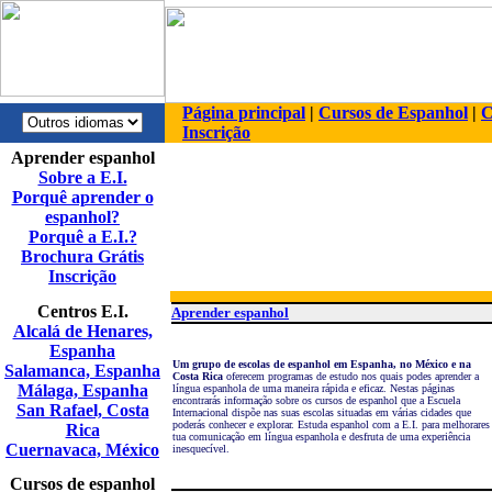
Página principal
|
Cursos de Espanhol
|
C
Inscrição
Aprender espanhol
Sobre a E.I.
Porquê aprender o
espanhol?
Porquê a E.I.?
Brochura Grátis
Inscrição
Centros E.I.
Aprender espanhol
Alcalá de Henares,
Espanha
Um grupo de escolas de espanhol em Espanha, no México e na
Salamanca, Espanha
Costa Rica
oferecem programas de estudo
nos quais podes aprender a
Málaga, Espanha
língua espanhola de uma maneira rápida e eficaz. Nestas páginas
encontrarás informação
sobre os cursos de espanhol que a Escuela
San Rafael, Costa
Internacional disp
õe
nas suas escolas situadas em várias cidades que
poderás conhecer e explorar. Estuda espanhol com a E.I. para melhorares
Rica
tua comunicação
em língua espanhola e desfruta de uma experiência
Cuernavaca, México
inesquecível
.
Cursos de espanhol