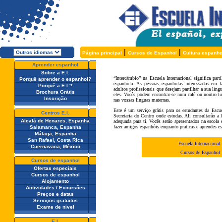
|
|
Página principal
Cursos de Espanhol
Cultura espanho
Aprender espanhol
Sobre a E.I.
“Intercâmbio” na Escuela Internacional significa pa
Porquê aprender o espanhol?
espanhola. As pessoas espanholas interessadas em f
Porquê a E.I.?
adultos profissionais que desejam partilhar a sua lín
Brochura Grátis
eles. Vocês podem encontrar-se num café ou noutro lu
Inscrição
nas vossas línguas maternas.
Este é um serviço grátis para os estudantes da Escue
Centros E.I.
Secretaria do Centro onde estudas. Ali consultarão a 
Alcalá de Henares, Espanha
adequada para ti. Vocês serão apresentados na escola
fazer amigos espanhóis enquanto praticas e aprendes e
Salamanca, Espanha
Málaga, Espanha
San Rafael, Costa Rica
Escuela Internacional
Cuernavaca, México
Cursos de Espanhol
Cursos de espanhol
Ofertas especiais
Cursos de espanhol
Alojamento
Actividades / Excursões
Preços e datas
Serviços gratuitos
Exame de nível
E.I.