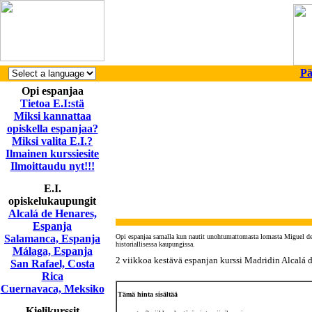
Pä
Opi espanjaa
Tietoa E.I:stä
Miksi kannattaa
opiskella espanjaa?
Miksi valita E.I.?
Ilmainen kurssiesite
Ilmoittaudu nyt!!!
E.I.
opiskelukaupungit
Alcalá de Henares,
Espanja
Salamanca, Espanja
Opi espanjaa samalla kun nautit unohtumattomasta lomasta Miguel de C
historiallisessa kaupungissa.
Málaga, Espanja
2 viikkoa kestävä espanjan kurssi Madridin Alcalá d
San Rafael, Costa
Rica
Cuernavaca, Meksiko
Tämä hinta sisältää
Kielikurssit