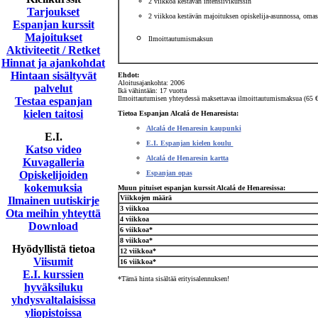
2 viikkoa kestävän intensiivikurssin
Tarjoukset
2 viikkoa kestävän majoituksen opiskelija-asunnossa, oma
Espanjan kurssit
Majoitukset
Ilmoittautumismaksu
n
Aktiviteetit / Retket
Hinnat ja ajankohdat
Hintaan sisältyvät
Ehdot:
Aloitusajankohta: 2006
palvelut
Ikä vähintään: 17 vuotta
Ilmoittautumisen yhteydessä maksettavaa ilmoittautumismaksua (65 €)
Testaa espanjan
kielen taitosi
Tietoa
Espanjan Alcalá de Henaresista:
Alcalá de Henaresin kaupunki
E.I.
E.I. Espanjan kielen koulu
Katso video
Alcalá de Henaresin kartta
Kuvagalleria
Opiskelijoiden
Espanjan opas
kokemuksia
Muun pituiset espanjan kurssit Alcalá de Henaresissa:
V
iikkojen määrä
Ilmainen uutiskirje
3 viikkoa
Ota meihin yhteyttä
4 viikkoa
Download
6 viikkoa*
8 viikkoa*
Hyödyllistä tietoa
12 viikkoa*
Viisumit
16 viikkoa*
E.I. kurssien
*Tämä hinta sisältää erityisalennuksen!
hyväksiluku
yhdysvaltalaisissa
yliopistoissa