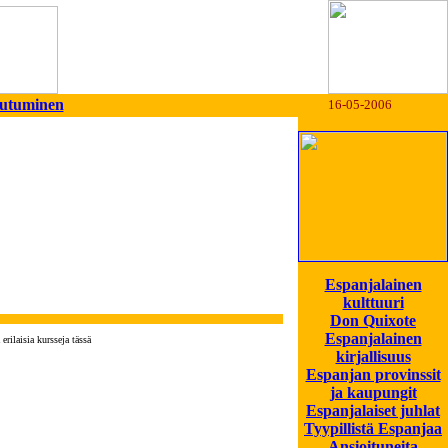
autuminen
16-05-2006
Espanjalainen
kulttuuri
Don Quixote
Espanjalainen
ilaisia kursseja tässä
kirjallisuus
Espanjan provinssit
ja kaupungit
Espanjalaiset juhlat
Tyypillistä Espanjaa
Ansioituneita