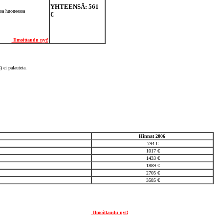
YHTEENSÄ: 561
ssa huoneessa
€
Ilmoittaudu nyt!
 ei palauteta.
Hinnat 2006
794 €
1017 €
1433 €
1889 €
2705 €
3585 €
Ilmoittaudu nyt!