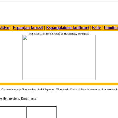
äsivu
|
Espanjan kurssit
|
Espanjalainen kulttuuri
|
Esite
|
Ilmoitt
Opi espanjaa Madridin Alcalá de Henaresissa, Espanjassa
ervantesin syntymäkaupungissa lähellä Espanjan pääkaupunkia Madridia! Escuela Internacional tarjoaa monia er
e Henaresissa, Espanjassa