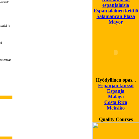
kurssit:
espanjalaisia
Espanjalainen keittiö
Salamancan Plaza
Mayor
sedsi ja
sd
stelemaan
Hyödyllinen opas...
Espanjan kurssit
Espanja
Malaga
Costa Rica
Meksiko
Quality Courses