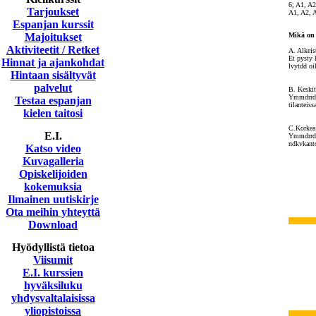
6; A1, A2,
Tarjoukset
A1, A2, 
Espanjan kurssit
Majoitukset
Mikä on k
Aktiviteetit / Retket
A. Alkei
Et pysty 
Hinnat ja ajankohdat
lvytdd oi
Hintaan sisältyvät
palvelut
B. Keski
Ymmdrrdt 
Testaa espanjan
tilanteiss
kielen taitosi
C.Korkea
E.I.
Ymmdrrdt 
ndkvkanto
Katso video
Kuvagalleria
Opiskelijoiden
kokemuksia
Ilmainen uutiskirje
Ota meihin yhteyttä
Download
Hyödyllistä tietoa
Viisumit
E.I. kurssien
hyväksiluku
yhdysvaltalaisissa
yliopistoissa