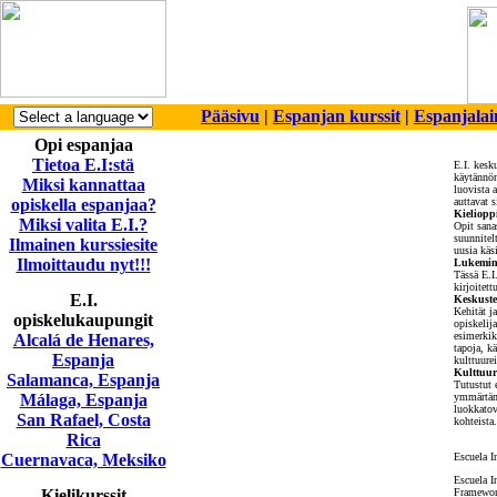
Pääsivu
|
Espanjan kurssit
|
Espanjalai
Opi espanjaa
Tietoa E.I:stä
E.I. kesk
käytännön
Miksi kannattaa
luovista a
opiskella espanjaa?
auttavat 
Kielioppi
Miksi valita E.I.?
Opit sanas
suunnitelt
Ilmainen kurssiesite
uusia käs
Ilmoittaudu nyt!!!
Lukemine
Tässä E.I
kirjoitet
E.I.
Keskustel
Kehität j
opiskelukaupungit
opiskelija
esimerkiks
Alcalá de Henares,
tapoja, kä
Espanja
kulttuure
Kulttuuri
Salamanca, Espanja
Tutustut e
Málaga, Espanja
ymmärtämää
luokkatove
San Rafael, Costa
kohteista.
Rica
Cuernavaca, Meksiko
Escuela I
Escuela I
Kielikurssit
Framework