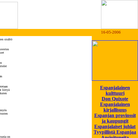
16-05-2006
en sisältö
 koostuu
kset
on
ttelet
än
otetaan
Espanjalainen
 liittyä
kulttuuri
 kuten
Don Quixote
Espanjalainen
kirjallisuus
t myös
stusten
Espanjan provinssit
ja kaupungit
Espanjalaiset juhlat
Tyypillistä Espanjaa
sseja on
Ansioituneita