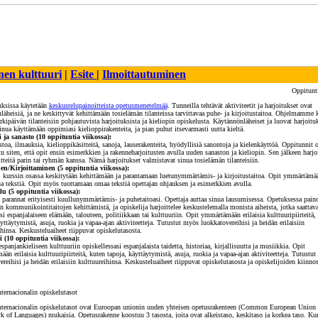
nen kulttuuri
|
Esite
|
Ilmoittautuminen
Oppitunti
uksissa käytetään
keskustelupainoitteista opetusmenetelmää
. Tunneilla tehtävät aktiviteetit ja harjoitukset ovat
läheisiä, ja ne keskittyvät kehittämään tosielämän tilanteissa tarvittavaa puhe- ja kirjoitustaitoa. Ohjelmamme
rkipäivän tilanteisiin pohjautuvista harjoituksista ja kieliopin opiskelusta. Käytännönläheiset ja luovat harjoitu
sinua käyttämään oppimiasi kielioppirakenteita, ja pian puhut itsevarmasti uutta kieltä.
 ja sanasto (10 oppituntia viikossa):
toa, ilmauksia, kielioppikäsitteitä, sanoja, lauserakenteita, hyödyllisiä sanontoja ja kielenkäyttöä. Oppitunnit 
u siten, että opit ensin esimerkkien ja rakenneharjoitusten avulla uuden sanaston ja kieliopin. Sen jälkeen harjoi
itteitä parin tai ryhmän kanssa. Nämä harjoitukset valmistavat sinua tosielämän tilanteisiin.
n/Kirjoittaminen (5 oppituntia viikossa):
. kurssin osassa keskitytään kehittämään ja parantamaan luetunymmärtämis- ja kirjoitustaitoa. Opit ymmärtämä
tua tekstiä. Opit myös tuottamaan omaa tekstiä opettajan ohjauksen ja esimerkkien avulla.
u (5 oppituntia viikossa):
a parannat erityisesti kuullunymmärtämis- ja puhetaitoasi. Opettaja auttaa sinua lausumisessa. Opetuksessa pain
n kommunikointitaitojen kehittämistä, ja opiskelija harjoittelee keskustelemalla monista aiheista, jotka saattavat
i espanjalaiseen elämään, talouteen, politiikkaan tai kulttuuriin. Opit ymmärtämään erilaisia kulttuuripiirteitä,
yttäytymistä, asuja, ruokia ja vapaa-ajan aktiviteetteja. Tutustut myös luokkatovereihisi ja heidän erilaisiin
ihinsa. Keskusteluaiheet riippuvat opiskelutasosta.
 (10 oppituntia viikossa):
spanjankieliseen kulttuuriin opiskellessasi espanjalaista taidetta, historiaa, kirjallisuutta ja musiikkia. Opit
n erilaisia kulttuuripiirteitä, kuten tapoja, käyttäytymistä, asuja, ruokia ja vapaa-ajan aktiviteetteja. Tutustu
reihisi ja heidän erilaisiin kulttuureihinsa. Keskusteluaiheet riippuvat opiskelutasosta ja opiskelijoiden kiinno
nternacionalin opiskelutasot
nternacionalin opiskelutasot ovat Euroopan unionin uuden yhteisen opetusrakenteen (Common European Union
 of Languages) mukaisia. Opetusrakenne koostuu 3 tasosta, joita ovat alkeistaso, keskitaso ja korkea taso. Kur