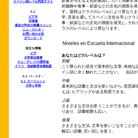
影響を与える文化的要因について理解を深
スペイン語レベル判定テスト
的服飾や食事・娯楽などの文化の側面を発
す。題材はクラスのレベルにより異なりま
E.I.
ビデオ
学､音楽を通してスペイン文化を学ぶクラ
写真集
事・娯楽などの文化の側面を発見し､それ
過去の学生の推薦コメント
ラスのレベルにより異なります。
ニュ－スレタ－
お問い合わせ先
ダウンロ－ド
Niveles en Escuela Internacional
役立ち情報
ビザ
あなたはどのレベルは？
大学単位振替
初級
スェ－デン CSN奨学金
ごく限られた状況で基本的な文章､単純な
ドイツ 有給教育休暇制度
イン語に全く触れたことがない。 会話が
E.I. パ－トナ－
中級
E.I.
エージェント
大学と学校
基本的な語彙と文法を使いながら､意思疎
えば､ヒアリングがある程度できる。
上級
さまざまな文法を使うことができるが、典
りあり、語彙範囲も広い。
発展
さまざまな文法､文章を使いこなすことが
幅広い語彙､言い回しを使う。