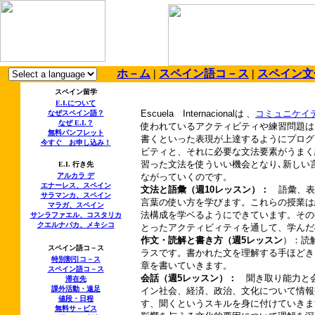
ホ－ム
|
スペイン語コ－ス
|
スペイン文
スペイン留学
E.I.
について
Escuela
Internacional
は 、
コミュニケイ
なぜスペイン語？
なぜ
E.I.
？
使われているアクティビティや練習問題は
無料パンフレット
書くといった表現が上達するようにプログ
今すぐ お申し込み！
ビティと、それに必要な文法要素がうまく
習った文法を使ういい機会となり､新しい
E.I.
行き先
アルカラ デ
ながっていくのです。
エナーレス、スペイン
文法と語彙（週
10
レッスン）：
語彙、表
サラマンカ、スペイン
言葉の使い方を学びます。これらの授業は
マラガ、スペイン
法構成を学ベるようにできています。その
サンラファエル、コスタリカ
クエルナバカ、メキシコ
とったアクティビィティを通して、学んだ
作文・読解と書き方（週
5
レッスン
）：読
スペイン語コ－ス
ラスです。書かれた文を理解する手ほどき
特別割引コ－ス
章を書いていきます。
スペイン語コ－ス
会話（週
5
レッスン）：
聞き取り能力と
滞在先
課外活動・遠足
イン社会、経済、政治、文化について情報
値段・日程
す、聞くというスキルを身に付けていきま
無料
サ－ビス