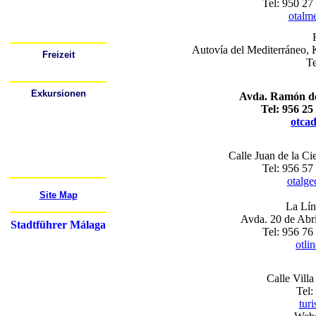
Tel: 950 27
Busbahnhöfe
Bahnhöfe (Züge)
otalm
Flughafen
Mietwagen
Festivals
Autovía del Mediterráneo,
Freizeit
Te
Wo kann ich ausgehen?
Sport
Exkursionen
Avda. Ramón de
Cádiz
Tel: 956 25
Córdoba
Gibraltar
otca
Granada
Mijas
Nerja
Ronda
Calle Juan de la Ci
Sevilla
Tel: 956 57
Mehr...
otalge
Site Map
La Lín
Avda. 20 de Abri
Stadtführer Málaga
Tel: 956 76
otli
Calle Villa
Tel:
tur