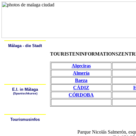
Home
Alcalá
Málaga - die Stadt
Spanisch lernen
TOURISTENINFORMATIONSZENTRE
Geschichte
Beschreibung
Sehenswürdigkeiten
Kunstgalerien
Algeciras
Spaziergang durch Málaga
Málaga - Lebendige Natur
Almería
Die Strände von Málaga
Baeza
Sich fortbewegen in Málaga
CÁDIZ
H
E.I. in Málaga
(Spanischkurse)
CÓRDOBA
Warum Spanisch lernen?
Wo kann ich Spanisch
lernen?
Wie kann ich zur
Sprachschule gelangen?
Tourismusinfos
Tourismusbüros
Hotels/Hostales
Wetter
Parque Nicolás Salmerón, esq
Stadtpläne