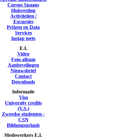
Cursus Spaans
Huisvesting
Activiteiten /
Excursies
Prijzen en Data
Services
Instap toets
E.I.
Video
Foto album
Aanbevelingen
Nieuwsbrief
Contact
Downloads
Informatie
Visa
University credits
(V.S.)
Zweedse studenten -
CSN
Bildungsurlaub
Medewerkers E.I.