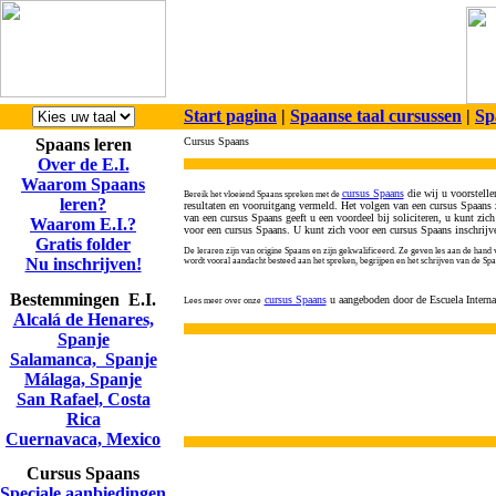
Start pagina
|
Spaanse taal cursussen
|
Sp
Spaans leren
Cursus Spaans
Over de E.I.
Waarom Spaans
cursus Spaans
die wij u voorstelle
Bereik het vloeiend Spaans spreken met de
leren?
resultaten en vooruitgang vermeld. Het volgen van een cursus Spaans 
van een cursus Spaans geeft u een voordeel bij soliciteren, u kunt zi
Waarom E.I.?
voor een cursus Spaans. U kunt zich voor een cursus Spaans inschrijv
Gratis folder
De leraren zijn van origine Spaans en zijn gekwalificeerd. Ze geven les aan de hand 
Nu inschrijven!
wordt vooral aandacht besteed aan het spreken, begrijpen en het schrijven van de Spa
Bestemmingen E.I.
cursus Spaans
u aangeboden door de Escuela Intern
Lees meer over onze
Alcalá de Henares,
Spanje
Salamanca, Spanje
Málaga, Spanje
San Rafael, Costa
Rica
Cuernavaca, Mexico
Cursus Spaans
Speciale aanbiedingen