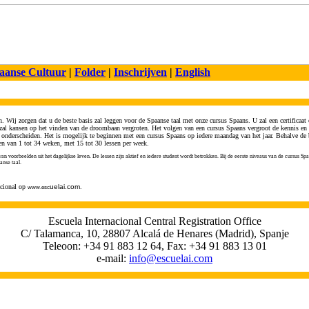
aanse Cultuur
|
Folder
|
Inschrijven
|
English
n. Wij zorgen dat u de beste basis zal leggen voor de Spaanse taal met onze cursus Spaans. U zal een certificaa
zal kansen op het vinden van de droombaan vergroten. Het volgen van een cursus Spaans vergroot de kennis en d
ch onderscheiden. Het is mogelijk te beginnen met een cursus Spaans op iedere maandag van het jaar. Behalve de
en van 1 tot 34 weken, met 15 tot 30 lessen per week.
van voorbeelden uit het dagelijkse leven. De lessen zijn aktief en iedere student wordt betrokken. Bij de eerste niveaus van de cursus 
anse taal.
acional op
uelai.com
.
www.esc
Escuela Internacional Central Registration Office
C/ Talamanca, 10, 28807 Alcalá de Henares (Madrid), Spanje
Teleoon: +34 91 883 12 64, Fax: +34 91 883 13 01
e-mail:
info@escuelai.com