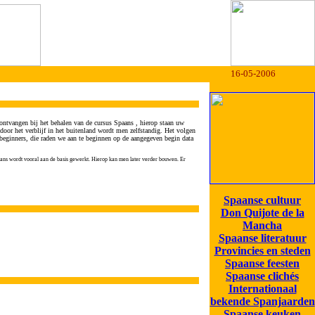
16-05-2006
t ontvangen bij het behalen van de cursus Spaans , hierop staan uw
oor het verblijf in het buitenland wordt men zelfstandig. Het volgen
 beginners, die raden we aan te beginnen op de aangegeven begin data
Spaans wordt vooral aan de basis gewerkt. Hierop kan men later verder bouwen. Er
Spaanse cultuur
Don Quijote de la
Mancha
Spaanse literatuur
Provincies en steden
Spaanse feesten
Spaanse clichés
Internationaal
bekende Spanjaarden
Spaanse keuken