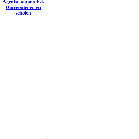
Agentschappen E.I.
Universiteiten en
scholen