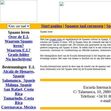
Start pagina
|
Spaanse taal cursussen
|
Sp
Spaans leren
Spaans leren
Over de E.I.
Men kan
Spaans leren
en tegelijkertijd de Spaanse cultuur in Spanje, 
Waarom Spaans
scholen om Spaans te leren. Wil je Spaans leren als vreemde taal dan ben
onderwijzen van de spaanse taal. De scholen zijn gesitueerd op top lok
leren?
perfecte omgeving om Spaans te leren. In iedere stad is er een ruime ke
Waarom E.I.?
cursussen, cursussen ter voorbereising op officiële examens, zomercur
Gratis folder
Het belangrijkste doel van de Escuela Internacional is het lesgeven aan 
Nu inschrijven!
levendige manier. Het team van leraren is flexibel om zo aan alle behoe
Bestemmingen E.I.
Escuela Internacional opend de deur naar de wereld van de spaanse taa
meer informatie over het Spaans leren bij de Escuela Internacional.
Alcalá de Henares,
Spanje
Salamanca, Spanje
Málaga, Spanje
Escuela Internaci
San Rafael, Costa
C/ Talamanca, 10, 2880
Rica
Telefoon: +34 91 8
Tamarindo, Costa
e-mail
Rica
Cuernavaca, Mexico