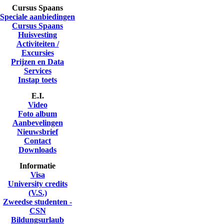
Cursus Spaans
Speciale aanbiedingen
Cursus Spaans
Huisvesting
Activiteiten /
Excursies
Prijzen en Data
Services
Instap toets
E.I.
Video
Foto album
Aanbevelingen
Nieuwsbrief
Contact
Downloads
Informatie
Visa
University credits
(V.S.)
Zweedse studenten -
CSN
Bildungsurlaub