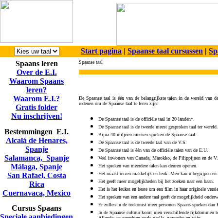
Start pagina
|
Spaanse taal cursussen
|
Sp
Spaans leren
Spaanse taal
Over de E.I.
Waarom Spaans
leren?
Waarom E.I.?
De Spaanse taal is één van de belangrijkste talen in de wereld van
redenen om de Spaanse taal te leren zijn:
Gratis folder
Nu inschrijven!
De Spaanse taal is de officiële taal in 20 landen*.
De Spaanse taal is de tweede meest gesproken taal ter wereld.
Bestemmingen E.I.
Bijna 40 miljoen mensen spreken de Spaanse taal.
Alcalá de Henares,
De Spaanse taal is de tweede taal van de V.S.
Spanje
De Spaanse taal is één van de officiële talen van de E.U.
Salamanca, Spanje
Veel inwoners van Canada, Marokko, de Filippijnen en de V.
Málaga, Spanje
Het spreken van meerdere talen kan deuren openen.
Het maakt reizen makkelijk en leuk. Men kan u begrijpen en
San Rafael, Costa
Het geeft meer mogelijkheden bij het zoeken naar een baan.
Rica
Het is het leukst en beste om een film in haar originele versie
Cuernavaca, Mexico
Het spreken van een andere taal geeft de mogelijkheid onderwe
Er zullen in de toekomst meer personen Spaans spreken dan 
Cursus Spaans
In de Spaanse cultuur komt men verschillende rijkdommen teg
Speciale aanbiedingen
Allende; en gerechten zoals paella, gazpacho en wijn.