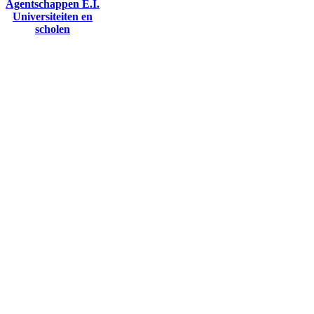
Agentschappen E.I.
Universiteiten en
scholen