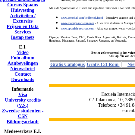
Cursus Spaans
Als u de Spaanse taal wilt leren dan zijn deze links voor u wellicht inte
Huisvesting
Activiteiten /
www.escuelai.com/indice-nl.html
- Intensieve spaanse taal 
Excursies
www.malaga.escuelai.com
- Alles over studeren in Malaga, 
Prijzen en Data
www.spanish-courses.com
- Alles wat u moet weten voordat 
Services
Instap toets
*Spanje, México, Perú, Chili, Costa Rica, Argentinië, Bolivia, Colo
Honduras, Nicaragua, Panamá, Paraguay, Uruguay, en Venezuela
.
E.I.
Video
Bent u geïnteresseerd in het volg
Klik op één van de 
Foto album
Aanbevelingen
Gratis Catalogus
Gratis Cd-Rom
Nie
Nieuwsbrief
Contact
Downloads
Informatie
Escuela Internaci
Visa
C/ Talamanca, 10, 2880
University credits
Telefoon: +34 91 8
(V.S.)
e-mail
Zweedse studenten -
CSN
Bildungsurlaub
Medewerkers E.I.