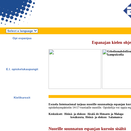
Opi espanjaa
Espanajan kielen ohje
Tietoa E.I:stä
Miksi kannattaa opiskella
espanjaa?
Miksi valita E.I.?
Ilmainen kurssiesite
Ilmoittaudu nyt!!!
E.I. opiskelukaupungit
Alcalá de Henares, Espanja
Salamanca, Espanja
Málaga, Espanja
San Rafael, Costa Rica
Cuernavaca, Meksiko
Kielikurssit
Tarjoukset
Escuela Internacional tarjoaa nuorille suunnattuja espanjan kurs
Espanjan kurssit
opiskeluympäristön 14-17-vuotiaille nuorille. Opiskelija voi oppia es
Majoitukset
Aktiviteetit / Retket
Keskukset: Heinä- ja elokuu Alcalá de Henares ja Malaga
kesäkuuta, Heinä- ja elokuu Salamanca
Hinnat ja ajankohdat
Hintaan sisältyvät palvelut
Testaa espanjan kielen taitosi
Nuorille suunnatun espanjan kurssin sisältö