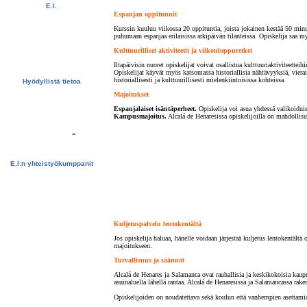
E.I.
Espanjan oppitunnit
Katso video
Kuvagalleria
Kurssin kuuluu viikossa 20 oppituntia, joista jokainen kestää 50 minu
Opiskelijoiden kokemuksia
puhumaan espanjaa erilaisissa arkipäivän tilanteissa. Opiskelija saa m
Ilmainen uutiskirje
Kulttuurilliset aktiviteetit ja viikonloppuretket
Ota meihin yhteyttä
Download
Iltapäivisin nuoret opiskelijat voivat osallistua kulttuuriaktiviteettei
Opiskelijat käyvät myös katsomassa historiallisia nähtävyyksiä, vierai
historiallisesti ja kulttuurillisesti mielenkiintoisissa kohteissa.
Hyödyllistä tietoa
Viisumit
Majoitukset
E.I. kurssien hyväksiluku
yhdysvaltalaisissa
Espanjalaiset isäntäperheet.
Opiskelija voi asua yhdessä valikoiduis
yliopistoissa
Kampusmajoitus.
Alcalá de Henaresissa opiskelijoilla on mahdollis
Ruotsalaisten opiskelijoiden
-
CSN-apuraha
Bildungsurlaub
E.I:n yhteistyökumppanit
Yhteistyöyritykset
Yliopistot ja koulut
Kuljetuspalvelu lentokentältä
Jos opiskelija haluaa, hänelle voidaan järjestää kuljetus lentokentältä
majoitukseen.
Turvallisuus ja säännöt
Alcalá de Henares ja Salamanca ovat rauhallisia ja keskikokoisia kaupu
asuinaluella lähellä rantaa. Alcalá de Henaresissa ja Salamancassa rak
Opiskelijoiden on noudatettava sekä koulun että vanhempien asettamia s