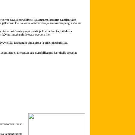
oivat kävellä turvallisesti Salamancan kaduilla nauttien tästä
ä jatkamaan kielitaitonsa kehittämistä ja kauniin kaupungin ihailua.
 Ainutlaatuisesta ympäristöstä ja kielitaidon harjoittelusta
ksi käynnit matkatoimistossa, postissa jne.
nähtävyyksillä, kaupungin uimaloissa ja urheilukeskuksissa.
ä asuminen ei ainoastaan suo mahdollisuutta harjoitella espanjaa
nohtumattoman loman
ta ja merituulesta.