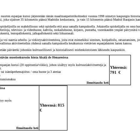
 nuorten espanjan kurssi järjestetään tämän maailmanperintökohteeksi vuonna 1998 nimetyn kaupungin historiall
i, joka sijaitsee 35 kilometrin päässä Madridin keskustasta, ja vain 15 kilometrin päässä Madrid Barajasin kans
piskelijoilla on mahdollisuus sekä opiskella että asua samalla kampuksella. Jokaisella opiskelijalla on oma h
utiloja, televisio- ja videohuone, kahvila, ruokailuhuone, kirjasto, puutarha, vuorokauden ympäri päivystävä vas
okenttä, lentopallokenttä, jalkapallokenttä sekä liikuntasali.
ija voi nauttia urheilu- ja virkistysaktiviteeteista, joita ovat esimerkiksi uiminen, koripalloilu, ratsastaminen, 
sallistua aktiviteetteihin yhdessä samalla kampuksella kesäkurssia viettävien espanjalaisten lasten kanssa.
tetään päiväretki johonkin kulttuurillisesti ja historiallisesti mielenkiintoiseen lähiseudn kaupunkiin.
stävän nuorisokurssin hinta Alcalá de Henaresissa
espanjan kurssi
(20 oppituntia/viikko), johon sisältyy myös kulttuuriaktiviteetteja ja
Yhteensä:
i.
tai isäntäperhemajoitus /
oma huone ja 3 ateriaa
791 €
a
utumismaksu
Ilmoittaudu heti
issa
ltyy myös
Yhteensä: 815
€
Ilmoittaudu heti