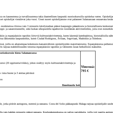
n kauneutensa ja turvallisuutensa takia ihanteellinen kaupunki nuorisokurssilla opiskelua varten. Opiskelijat v
iset opiskelijat vierailevat joka vuosi. Useat nuoret opiskelijamme ovat palanneet Salamancaan seuraavana kesän
 moderneissa tiloissa vain 3 minuutin kävelymatkan päässä kaupungin pääaukiosta ja historiallisesta keskustasta.
lioppi- ja sanastotunneille, sekä luokan ulkopuolella tapahtuviin tosielämän aktiviteetteihin, joita ovat esimerki
nkiin ja espanjalaisiin tapoihin liittyviä kulttuuriaktiviteetteja, kuten käyntejä katedraaleissa, historiallisilla 
ustua lähiseudun kaupunkeihin, kuten Ciudad Rodrigoon, Ávilaan, Segoviaan, Madridiin ja Toledoon.
eissä, joilla on aikaisempaa kokemusta kansainvälisten opiskelijoiden majoittamisesta. Espanjalaisessa perheess
s tarjoaa mahdollisuuden tutustua espanjalaisiin tapoihin ja välimeren ruoan herkullisiin makuihin.
orisokurssin hinta
Salamancassa
urssi
(20 oppituntia/viikko), johon sisältyy myös kulttuuriaktiviteetteja ja
Yhteensä:
795 €
s /oma huone ja 3 ateriaa päivässä
ksu
Ilmoittaudu heti
lle, jotka pitävät auringosta, merestä ja rannasta. Costa del Solin pääkaupunki Malaga tarjoaa opiskelijalle u
la vain kahden minuutin päässä rannasta. Koulurakennuksessa on paljon parvekkeita, joilla voit nauttia auringos