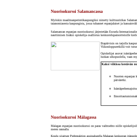
Nuorisokurssi Salamancassa
Myöskin maailmanperintökaupungiksi nimetty kulttuuririkas Salamanca o
taianomiasesta kaupungista, jossa tuhannet espanjalaiset ja kansainväl
Salamancan espanjan nuorisokurssi järjestetään
Escuela Internacionalin
nauttimisen lisäksi opiskelija osallistuu keskustelupainoitteisille kie
Iltapäivisin on tarjolla kaupu
Viikonloppuretkillä voit tut
Opiskelijat asuvat isäntäperh
luokan ulkopuolella, vaan myö
Kaksi viikkoa kestävän nu
Nuorten espanjan k
päiväretki.
Isäntäperhemajoitu
Ilmoittautumisma
Nuorisokurssi Málagassa
Malagan espanjan nuorisokurssi on paras vaihtoehto niille opiskelijoi
meren rannalla.
Koulu sijaitsee Pedregalejon asuinalueella Malagan keskustan itäpuolel