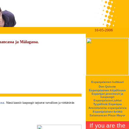
16-05-2006
mancassa ja Málagassa.
Espanjalainen kulttuuri
Don Quixote
Espanjalainen kirjallisuus
Espanjan provinssit ja
kaupungit
Espanjalaiset juhlat
ssa.
Nämä kauniit kaupungit tarjoavat turvallisen ja viehättävän
Tyypillistä Espanjaa
Ansioituneita espanjalaisia
Espanjalainen keittiö
Salamancan Plaza Mayor