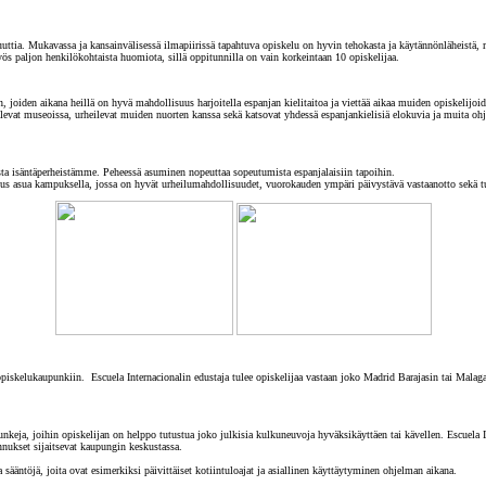
uttia. Mukavassa ja kansainvälisessä ilmapiirissä tapahtuva opiskelu on hyvin tehokasta ja käytännönläheistä, 
yös paljon henkilökohtaista huomiota, sillä oppitunnilla on vain korkeintaan 10 opiskelijaa.
hin, joiden aikana heillä on hyvä mahdollisuus harjoitella espanjan kielitaitoa ja viettää aikaa muiden opiskelijoi
levat museoissa, urheilevat muiden nuorten kanssa sekä katsovat yhdessä espanjankielisiä elokuvia ja muita ohje
ta isäntäperheistämme. Peheessä asuminen nopeuttaa sopeutumista espanjalaisiin tapoihin.
uus asua kampuksella, jossa on hyvät urheilumahdollisuudet, vuorokauden ympäri päivystävä vastaanotto sekä tu
 opiskelukaupunkiin. Escuela Internacionalin edustaja tulee opiskelijaa vastaan joko Madrid Barajasin tai Malagan
nkeja, joihin opiskelijan on helppo tutustua joko julkisia kulkuneuvoja hyväksikäyttäen tai kävellen. Escuela I
ennukset sijaitsevat kaupungin keskustassa.
ääntöjä, joita ovat esimerkiksi päivittäiset kotiintuloajat ja asiallinen käyttäytyminen ohjelman aikana.