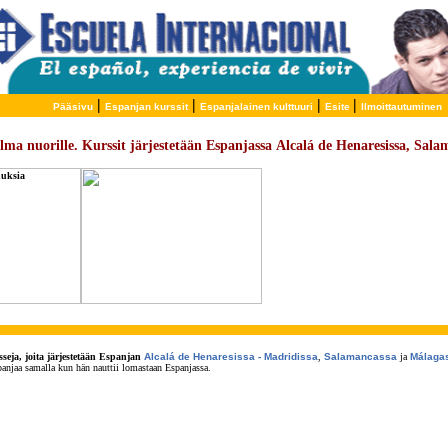
|
|
|
|
Pääsivu
Espanjan kurssit
Espanjalainen kulttuuri
Esite
Ilmoittautuminen
lma nuorille. Kurssit järjestetään Espanjassa Alcalá de Henaresissa, Sala
seja, joita järjestetään Espanjan
Alcalá de Henaresissa - Madridissa
,
Salamancassa
ja
Málaga
panjaa samalla kun hän nauttii lomastaan Espanjassa.