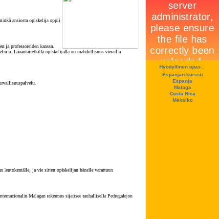
minkä ansiosta opiskelija oppii
den ja professoreiden kanssa.
lmia. Lauantairetkillä opiskelijalla on mahdollisuus vierailla
Hyödyllinen opas...
Espanjan kurssit
Espanja
rvallisuuspalvelu.
Malaga
Costa Rica
Meksiko
 lentokentälle, ja vie sitten opiskelijan hänelle varattuun
nternacionalin Malagan rakennus sijaitsee rauhallisella Pedregalejon