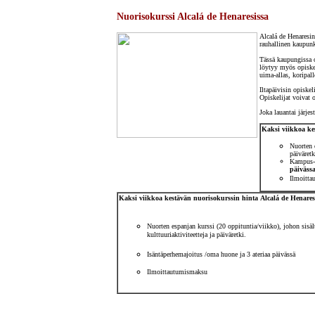
Nuorisokurssi Alcalá de Henaresissa
Alcalá de Henaresin
rauhallinen kaupunk
Tässä kaupungissa o
löytyy myös opiskel
uima-allas, koripall
Iltapäivisin opiskel
Opiskelijat voivat o
Joka lauantai järjes
Kaksi viikkoa ke
Nuorten 
päiväretk
Kampus- 
päiväss
Ilmoitta
Kaksi viikkoa kestävän nuorisokurssin hinta
Alcalá de Henares
Nuorten espanjan kurssi
(20 oppituntia/viikko), johon sisä
kulttuuriaktiviteetteja ja päiväretki.
Isäntäperhemajoitus /oma huone ja 3 ateriaa päivässä
Ilmoittautumismaksu