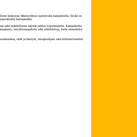
isen keskustan läheisyydessä sijaitsevalla kampuksella. Alcalá on
ainväliseltä lentokentältä.
uone sekä mahdollisuus käyttää jaettua kylpyhuonetta. Kampukselta
taanotto, turvallisuuspalvelu sekä urheilutiloja, kuten esimerkiksi
jousiammunta, taide ja käsityöt, ensiapuohjaus sekä kulttuurivierailut.