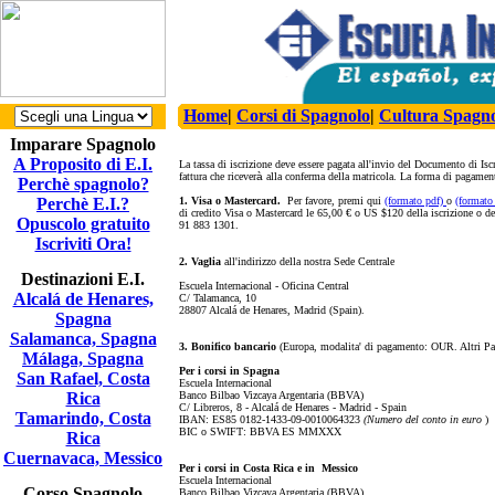
Home
|
Corsi di Spagnolo
|
Cultura Spagn
Imparare Spagnolo
A Proposito di E.I.
La tassa di iscrizione deve essere pagata all'invio del Documento di Isc
fattura che ricever
à
alla conferma della matricola. La forma di pagamento
Perchè spagnolo?
Perchè E.I.?
1. Visa o Mastercard.
Per favore, premi qui
(formato pdf)
o
(formato
di credito Visa o Mastercard le 65,00 € o US $120 della iscrizione o d
Opuscolo gratuito
91 883 1301.
Iscriviti Ora!
2. Vaglia
all'indirizzo della nostra Sede Centrale
Destinazioni E.I.
Escuela Internacional - Oficina Central
Alcalá de Henares,
C/ Talamanca, 10
28807 Alcalá de Henares, Madrid (Spain).
Spagna
Salamanca, Spagna
3. Bonifico bancario
(Europa, modalita' di pagamento: OUR. Altri Pae
Málaga, Spagna
Per i corsi in Spagna
San Rafael, Costa
Escuela Internacional
Rica
Banco Bilbao Vizcaya Argentaria (BBVA)
C/ Libreros, 8 - Alcalá de Henares - Madrid - Spain
Tamarindo, Costa
IBAN: ES85 0182-1433-09-0010064323
(Numero del conto in euro
)
BIC o SWIFT: BBVA ES MMXXX
Rica
Cuernavaca, Messico
Per i corsi in Costa Rica e in Messico
Escuela Internacional
Corso Spagnolo
Banco Bilbao Vizcaya Argentaria (BBVA)