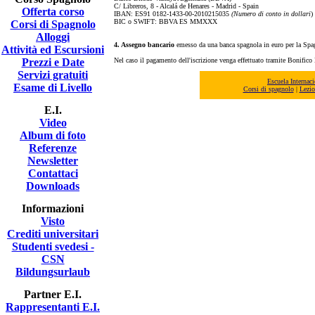
C/ Libreros, 8 - Alcalá de Henares - Madrid - Spain
Offerta corso
IBAN: ES91 0182-1433-00-2010215035
(Numero di conto in dollari
)
BIC o SWIFT: BBVA ES MMXXX
Corsi di Spagnolo
Alloggi
4. Assegno bancario
emesso da una banca spagnola in euro per la Spagn
Attività ed Escursioni
Prezzi e Date
Nel caso il pagamento dell'iscrizione venga effettuato tramite Bonifico 
Servizi gratuiti
Escuela Interna
Esame di Livello
Corsi di spagnolo
|
Lezio
E.I.
Video
Album di foto
Referenze
Newsletter
Contattaci
Downloads
Informazioni
Visto
Crediti universitari
Studenti svedesi -
CSN
Bildungsurlaub
Partner E.I.
Rappresentanti E.I.