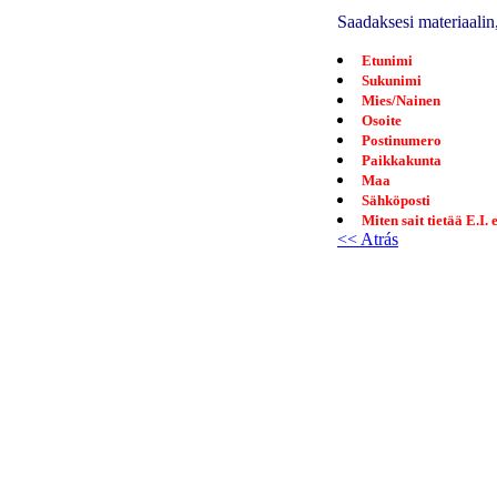
Saadaksesi materiaalin,
Etunimi
Sukunimi
Mies/Nainen
Osoite
Postinumero
Paikkakunta
Maa
Sähköposti
Miten sait tietää E.I.
<< Atrás