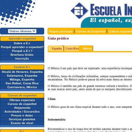
|
|
Página principal
Cursos de Espanhol
Cultura espanho
Guia prático
Aprender espanhol
Sobre a E.I.
Porquê aprender o espanhol?
Espanha
Costa Rica
México
Porquê a E.I.?
Brochura Grátis
Inscrição
Centros E.I.
O México é um país que deve ser explorado: uma experiência incompará
Alcalá de Henares, Espanha
Salamanca, Espanha
O México, berço de civilizaç
õ
es milenárias, sempre surpreendente e má
Málaga, Espanha
encantadoras. No México pode-se passar da selva mais densa ao deserto
San Rafael, Costa Rica
O México é também um país de grande interesse cultural e histórico. D
Cuernavaca, México
as suas marcas neste país, antes ainda de que os europeus descobrissem
Cursos de espanhol
Clima
Ofertas especiais
Cursos de espanhol
O México goza de um clima tropical durante todo o ano, com temperatu
Alojamento
Actividades / Excursões
Preços e datas
Serviços gratuitos
Indumentária
Exame de nível
Recomenda-se o uso de roupa leve de tecidos naturais durante todo o 
E.I.