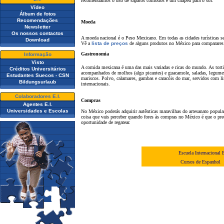
recomendamos o uso de sapatos cómodos e um chapéu para o sol.
Vídeo
Álbum de fotos
Recomendações
Moeda
Newsletter
Os nossos contactos
A moeda nacional é o Peso Mexicano. Em todas as cidades turísticas se
Download
Vê a
lista de preços
de alguns produtos no México para comparares 
Gastronomia
Informação
Visto
A comida mexicana é uma das mais variadas e ricas do mundo. As tortil
Créditos Universitários
acompanhados de molhos (algo picantes) e guacamole, saladas, legumes
Estudantes Suecos - CSN
mariscos. Polvo, calamares, gambas e caracóis do mar, servidos com li
Bildungsurlaub
internacionais.
Colaboradores E.I.
Compras
Agentes E.I.
Universidades e Escolas
No México poderás adquirir autênticas maravilhas do artesanato popula
coisa que vais perceber quando fores às compras no México é que o pre
oportunidade de regatear.
Escuela Internacional 
Cursos de Espanhol