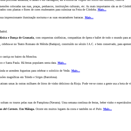
imens
õ
es colocadas nas ruas, praças, penhascos, instituiç
õ
es culturais, etc. As mais importantes s
ão
as de Córdob
dos com plantas e flores de cores exuberantes para culminar na Feira de Córdoba.
Mais...
sua impressionante iluminaç
ão
nocturna e as suas encantadores barracas.
Mais...
adrid.
Música e Dança de Granada
, com orquestras sinfónicas, companhias de ópera e ballet de todo o mundo para ac
, celebra-se no Teatro Romano de Mérida (Badajoz), construído no século I A.C. e bem conservado, para apres
o castiça no bairro da Moncloa.
co e Santa Paula. Há festas populares nesta data.
Mais...
da se acendem fogueiras para celebrar o solstício de Ver
ão
.
Mais...
ss
õ
es magníficas em Toledo e Sitges (Barcelona).
 atiram umas às outras milhares de litros de vinho delicioso da Rioja. Pode ver-se como a gente usa a bota de 
soltam os touros pelas ruas de Pamplona (Navarra). Uma semana contínua de festas, beber vinho e espectáculo
tas
del Carmen
. Em Málaga.
Ocorre em muitos lugares da costa e também no
el Palo
.
Mais...