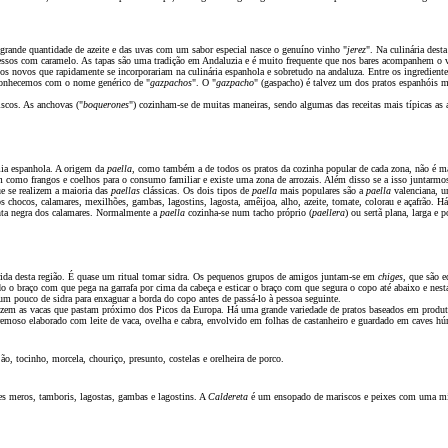
rande quantidade de azeite e das uvas com um sabor especial nasce o genuíno vinho "
jerez
". Na culinária desta
essos com caramelo. As tapas s
ão
uma tradiç
ão
em Andaluzia e é muito frequente que nos bares acompanhem o vi
s novos que rapidamente se incorporariam na culinária espanhola e sobretudo na andaluza. Entre os ingredient
 conhecemos com o nome genérico de "
gazpachos
". O "
gazpacho
" (gaspacho) é talvez um dos pratos espanhóis m
scos. As anchovas ("
boquerones
") cozinham-se de muitas maneiras, sendo algumas das receitas mais típicas as
omia espanhola. A origem da
paella
, como também a de todos os pratos da cozinha popular de cada zona, n
ã
o é m
m como frangos e coelhos para o consumo familiar e existe uma zona de arrozais. Além disso se a isso juntarmo
ue se realizem a maioria das
paellas
clássicas. Os dois tipos de
paella
mais populares s
ão
a
paella
valenciana, 
s chocos, calamares, mexilh
õ
es, gambas, lagostins, lagosta, amêijoa, alho, azeite, tomate, colorau e açafr
ão
. Há
inta negra dos calamares. Normalmente a
paella
cozinha-se num tacho próprio (
paellera
)
ou sert
ã
plana, larga e p
ida desta regi
ão
. É quase um ritual tomar sidra. Os pequenos grupos de amigos juntam-se em
chiges
, que s
ão
eq
do o braço com que pega na garrafa por cima da cabeça e esticar o braço com que segura o copo até abaixo e nesta
m pouco de sidra para enxaguar a borda do copo antes de passá-lo à pessoa seguinte.
em as vacas que pastam próximo dos Picos da Europa. Há uma grande variedade de pratos baseados em produt
emoso elaborado com leite de vaca, ovelha e cabra, envolvido em folhas de castanheiro e guardado em caves hú
j
ão
, tocinho, morcela, chouriço, presunto, costelas e orelheira de porco.
es meros, tamboris, lagostas, gambas e lagostins. A
Caldereta
é um ensopado de mariscos e peixes com uma mis