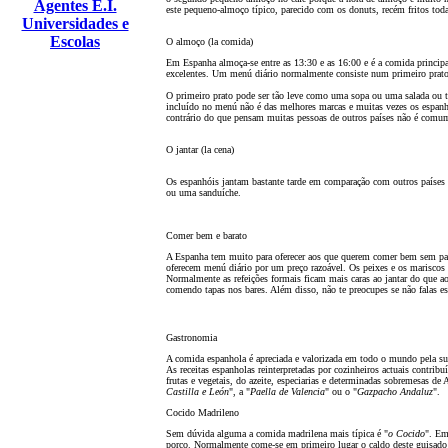
Agentes E.I.
este pequeno-almoço típico, parecido com os donuts, recém fritos to
Universidades e
Escolas
O almoço (la comida)
Em Espanha almoça-se entre as 13:30 e as 16:00 e é a comida principa
excelentes. Um menú diário normalmente consiste num primeiro prato,
O primeiro prato pode ser t
ão
leve como uma sopa ou uma salada ou t
incluído no menú n
ã
o é das melhores marcas e muitas vezes os espan
contrário do que pensam muitas pessoas de outros países n
ã
o é comum
O jantar (la cena)
Os espanhóis jantam bastante tarde em comparaç
ão
com outros países -
ou uma sanduíche.
Comer bem e barato
A Espanha tem muito para oferecer aos que querem comer bem sem paga
oferecem menú diário por um preço razoável. Os peixes e os mariscos 
Normalmente as refeiç
ões formais
ficam mais caras ao jantar do que 
comendo tapas nos bares. Além disso, n
ã
o te preocupes se n
ã
o falas e
Gastronomia
A comida espanhola é apreciada e valorizada em todo o mundo pela sua
As receitas espanholas reinterpretadas por cozinheiros actuais contribu
frutas e vegetais, do azeite, especiarias e determinadas sobremesas 
Castilla e León
", a "
Paella de Valencia
" ou o "
Gazpacho Andaluz
".
Cocido Madrileno
Sem dúvida alguma a comida madrilena mais típica é "
o Cocido
". Em
porco. Normalmente come-se em primeiro lugar o caldo deste guisado