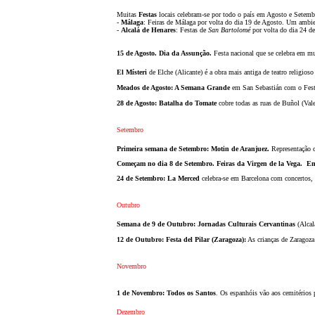
Muitas
Festas
locais celebram-se por todo o país em Agosto e Setembro
-
Málaga
: Feiras de Málaga por volta do dia 19 de Agosto. Um ambien
-
Alcalá de Henares
: Festas de
San Bartolomé
por volta do dia 24 de 
15 de Agosto. Dia da Assunç
ão
.
Festa nacional que se celebra em mu
El Místeri
de Elche (Alicante) é a obra mais antiga de teatro religioso
Meados de Agosto: A Semana Grande
em San Sebastián com o Festiv
28 de Agosto: Batalha do Tomate
cobre todas as ruas de Buñol (Val
Setembro
Primeira semana de Setembro: Motin de Aranjuez.
Representaç
ão
c
Começam no dia 8 de Setembro. Feiras da Virgen de la Vega. 
24 de Setembro: La Merced
celebra-se em Barcelona com concertos, f
Outubro
Semana de 9 de Outubro: Jornadas Culturais Cervantinas
(Alcal
12 de Outubro: Festa del Pilar (Zaragoza):
As crianças de Zaragoza 
Novembro
1 de Novembro: Todos os Santos
. Os espanhóis v
ão aos
cemitérios p
Dezembro