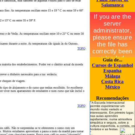
e camisolas, mas também de algumas t-shirts para o caso de estar
Salamanca
o fino. As temperaturas oscilam entre 15 e 19 º C ou entre 59 e 66º
2 e 15º C ou entre 35 e 59º F.
erno e de Ver
ã
o. As temperaturas oscilam entre 10 e 21º C ou entre 50
ixarem durante a noite. As temperaturas s
ão
iguais às do Outono.
TOPO
Guia de...
a maioria dos estabelecimentos. Podes ver o câmbio actual da moeda
Cursos de Espanh
ol
Espanha
rever o dinheiro necessário para a tua estância.
Málaga
Costa Rica
er cheques de viagem.
México
o tipo de alojamento e do curso que tenhas escolhido. Se escolheste
ste viver num apartamento de estudantes e num curso que n
ã
o incluí o
Recomendaç
õ
es
“
A Escuela Internacional
TOPO
permite experimentar um
mundo muito variado e
interessante. Em primeiro lugar,
nas aulas aprendes
rapidamente
, numa atmosfera
simpática e segura, sobre a
cultura espanhola, a comida, os
os cafés. N
ã
o te surpreendas se te oferecerem o sumo com um
horários e as
festas.
s. Muitos estudantes aproveitam a pausa a meio da manh
ã
para tomar
"
orras
" com chocolate quente. Prova num café ou numa "
churrería
"