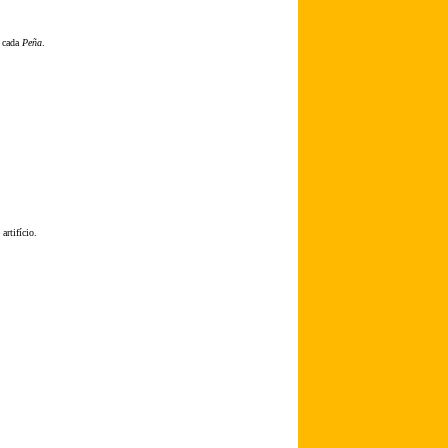
r cada
Peña
.
 artifício.