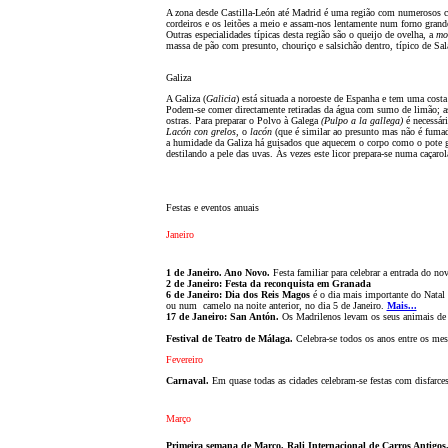
A zona desde Castilla-León até Madrid é uma regi
ão
com numerosos cast
cordeiros e os leit
ões
a meio e assam-nos lentamente num forno grande 
Outras especialidades típicas desta regi
ão
s
ão
o queijo de ovelha, a
mo
massa de p
ão
com presunto, chouriço e salsich
ão
dentro, típico de Sa
Galiza
A Galiza (
Galicia
) está situada a noroeste de Espanha e tem uma costa
Podem-se comer directamente retiradas da água com sumo de lim
ão
; 
ostras. Para preparar o Polvo à Galega
(Pulpo a la gallega)
é necessári
Lacón con grelos,
o
lacón
(que é similar ao presunto mas n
ão é fuma
a humidade da Galiza há guisados que aquecem o corpo como o pote g
destilando a pele das uvas. Às vezes este licor prepara-se numa caçar
Festas e eventos anuais
Janeiro
1 de Janeiro. Ano Novo.
Festa familiar para celebrar a entrada do no
2 de Janeiro: Festa da reconquista em Granada
6 de Janeiro: Dia dos Reis Magos
é o dia mais importante do Natal 
ou num camelo na noite anterior, no dia 5 de Janeiro.
Mais...
17 de Janeiro: San Antón.
Os Madrilenos levam os seus animais de
Festival de Teatro de Málaga.
Celebra-se todos os anos entre os mes
Fevereiro
Carnaval.
Em quase todas as cidades celebram-se festas com disfarces
Março
Primeira semana de Março. Rali Internacional de Carros Antigos.