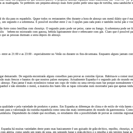
das as madrugada. Se preferires um pequeno-almoço mais forte podes pedir uma tapa de tortilha, uma sanduíche
l do dia para os espanhóis. Quase todos os restaurantes têm durante a hora de almoço um menú diário que é ma
 um segundo e a sobremesa. É possível escolher entre 2 ou 3 opç
õ
es para cada prato e também incluí
pão
e vin
ão
forte como lentilhas com chouriço. O segundo prato pode ser peixe, carne ou frango. A sobremesa pode ser f
hóis bebem-no misturado com gasosa, bebida ligeiramente doce e refrescante com gás. Claro que é possível pa
 que as pessoas durmam a sesta depois do almoço.
 entre as 21:00 e as 23:00 - especialmente no Ver
ão
ou durante os fins-de-semana. Enquanto alguns jantam com
r demasiado. De seguida encontrarás alguns conselhos para provar as comidas típicas. Habitua-te a comer muit
s
ã
o mais frescos e baratos do que noutros países europeus. Actualmente Espanha é o segundo país do mundo em
ao almoço. Para jantar é mais económico tomar um copo de vinho ou uma cerveja num bar porque normalmente v
spanhol e n
ã
o entendes o menú, a maioria dos bares têm as tapas colocadas num mostrador para que apenas tenhas
 qualidade e pela variedade de produtos e pratos. Em Espanha as diferenças de clima e de estilo de vida fazem 
íram para a valorizaç
ão
d
a cozinha espanhola como uma das mais interessantes do mundo da gastronomia. Como no
de Andaluzia. Dependendo da cidade que escolham, os estudantes têm a possibilidade de provar as comidas region
 Espanha há muitas variedades deste prato mas basicamente é um guisado de gr
ão-de-bico
, repolho, chouriço, m
 com aletria, como sendo um prato de sopa, em segundo lugar o gr
ão-de-bico
e o repolho e em terceiro lugar as 