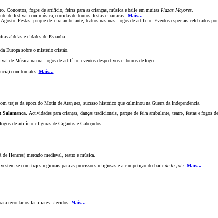
. Concertos, fogos de artifício, feiras para as crianças, música e baile em muitas
Plazas Mayores
.
te de festival com música, corridas de touros, festas e barracas.
Mais...
Agosto. Festas, parque de feira ambulante, teatros nas ruas, fogos de artifício. Eventos especiais celebrados po
itas aldeias e cidades de Espanha.
 da Europa sobre o mistério crist
ão
.
al de Música na rua, fogos de artifício, eventos desportivos e Touros de fogo.
encia) com tomates.
Mais...
om trajes da época do Motin de Aranjuez, sucesso histórico que culminou na Guerra da Independência.
Em Salamanca.
Actividades para crianças, danças tradicionais, parque de feira ambulante, teatro, festas e fogos de
ogos de artifício e figuras de Gigantes e Cabeçudos.
á de Henares) mercado medieval, teatro e música.
vestem-se com trajes regionais para as prociss
õ
es religiosas e a competiç
ã
o
do baile
de la jota
.
Mais...
ara recordar os familiares falecidos.
Mais...