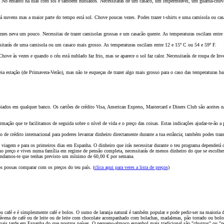
 No entanto há dias com sol e também nublados. Necessitarás de um casaco, um impermeável, um guarda-chuva 
nuvens mas a maior parte do tempo está sol. Chove poucas vezes. Podes trazer t-shirts e uma camisola ou casac
ezes neva um pouco. Necessitas de trazer camisolas grossas e um casac
ão
quente. As temperaturas oscilam entre 
sitarás de uma camisola ou um casaco mais grosso. As temperaturas oscilam entre 12 e 15º C ou 54 e 59º F.
e às vezes e quando o céu está nublado faz frio, mas se aparece o sol faz calor. Necessitarás de roupa de Inv
ia estaç
ão
(de Primavera-Ver
ã
o), mas n
ão te esqueças de
trazer algo mais grosso para o caso das temperaturas ba
iados em qualquer banco. Os cart
ões
de crédito Visa, American Express, Mastercard e Diners Club s
ão
aceites n
ormaç
ão
que te facilitamos de seguida sobre o nível de vida e o preço das coisas. Estas indicaç
õ
es ajudar-te-
ão
a p
o
de crédito internacional para poderes levantar dinheiro directamente durante a tua estância; também podes traz
viagem e para os primeiros dias em Espanha. O dinheiro que irás necessitar durante o teu programa dependerá d
s no preço e vives numa família em regime de pens
ão
completa, necessitarás de menos dinheiro do que se escolhe
mendamos-te que tenhas previsto um mínimo de 60,00 € por semana.
os possas comparar com os preços do teu país. (
clica aqui para veres a lista de preços
)
 café e é simplesmente café e bolos. O sumo de laranja natural é também popular e pode pedir-ser na maioria d
ávena de café ou de leite ou de leite com chocolate acompanhado com bolachas, madalenas, p
ão
torrado ou bolo
ais tarde em Espanha do que noutros países. O pequeno-almoço espanhol mais tradicional s
ão
"
churros
" ou "
p