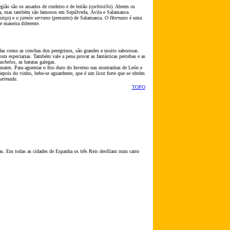
egi
ão
s
ão
os assados de cordeiro e de leit
ão (
cochinillo
). Abrem os
ia, mas também s
ão
famosos em Sepúlveda, Ávila e Salamanca.
uriço) e o
jamón serrano
(presunto) de Salamanca. O
Hornazo
é uma
e maneira diferente.
as como as conchas dos peregrinos, s
ão
grandes e muito saborosas.
om especiarias. Também vale a pena provar as fantásticas percebas e as
achelos
, as batatas galegas.
mates. Para aguentar o frio duro do Inverno nas montanhas de León e
epois do vinho, bebe-se aguardente, que é um licor forte que se obtém
ueimada
.
TOPO
as. Em todas as cidades de Espanha os três Reis desfilam num carro