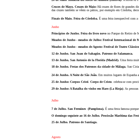
Cruces de Mayo. Cruzes de Maio:
Há cruzes de flores de grandes d
das cruzes também se vêem os pátios, por exemplo em Córdoba, decora
Finais de Maio. Feira de Córdoba.
É uma feira inesquecível com a 
Junho
Princípios de Junho. Feira do livro novo
no Parque do Retiro de M
Meados de Junho - meados de Julho: Festival Internacional de 
Meados de Junho - meados de Agosto: Festival de Teatro Clássico
12 de Junho. San Juan de Sahagún. Patrono de Salamanca.
13 de Junho, San Antonio de la Florida (Madrid).
Uma festa muit
18 de Junho. Festas dos Patronos da cidade de Málaga.
San Ciria
24 de Junho. A Noite de S
ão
Jo
ão
.
Em muitos lugares de Espanha ain
25 de Junho: Corpus Cristi
.
Corpo de Cristo
. celebra-se com proci
29 de Junho: A Batalha do vinho em Haro (La Rioja)
. As pessoas
Julho
7 de Julho. San Fermines
(Pamplona).
É uma festa famosa porque 
O domingo seguinte ao 16 de Julho. Prociss
ão
Marítima das Fes
25 de Julho. Patrono de Santiago.
Agosto