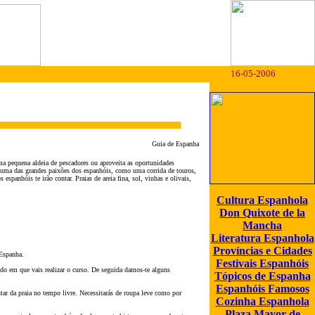
16-05-2006
Guia de Espanha
a pequena aldeia de pescadores ou aproveita as oportunidades
lguma das grandes paix
õ
es dos espanhóis, como uma corrida de touros,
 espanhóis te ir
ão
contar. Praias de areia fina, sol, vinhas e olivais,
Cultura Espanhola
Don Quixote de la
Mancha
Literatura Espanhola
Províncias e Cidades
 Espanha.
Festivais Espanhóis
do em que vais realizar o curso. De seguida damos-te alguns
Tópicos de Espanha
Espanhóis
Famosos
tar da praia no tempo livre. Necessitarás de roupa leve como por
Cozinha Espanhola
Plaza Mayor de