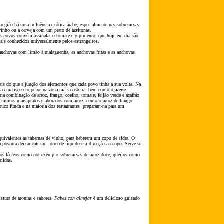
 regi
ão
há uma influência exótica árabe, especialmente nas sobremesas
nho ou a cerveja com um prato de azeitonas.
es novos convém assinalar o tomate e o pimento, que hoje em dia s
ão
ais conhecidos universalmente pelos estrangeiros.
 anchovas com lim
ão
à malaguenha, as anchovas fritas e as anchovas
ais do que a junç
ão
dos elementos que cada povo tinha à sua volta. Na
s o marisco e o peixe na zona mais costeira, bem como o azeite
uma combinaç
ão
de arroz, frango, coelho, tomate, feij
ão
verde e açafr
ão
 muitos mais pratos elaborados com arroz, como o arroz de frango
ouco funda e na maioria dos restaurantes preparam-na para um
uivalentes às tabernas de vinho, para beberem um copo de sidra. O
 postura deixar cair um jorro de líquido em direcç
ão
ao copo. Serve-se
os lácteos como por exemplo sobremesas de arroz doce, queijos como
midas.
tura de aromas e sabores.
Fabes con almejas
é um delicioso guisado