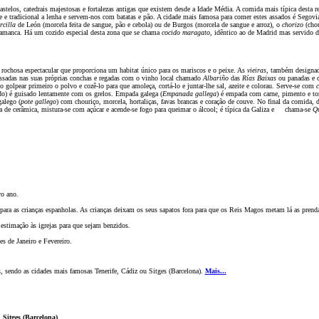
elos, catedrais majestosas e fortalezas antigas que existem desde a Idade Média. A comida mais típica desta r
e tradicional a lenha e servem-nos com batatas e p
ão
. A cidade mais famosa para comer estes assados é Segov
rcilla
de León (morcela feita de sangue, p
ão
e cebola) ou de Burgos (morcela de sangue e arroz), o
chorizo
(cho
lamanca. Há um cozido especial desta zona que se chama
cocido maragato
, idêntico ao de Madrid mas servido d
 rochosa espectacular que proporciona um habitat único para os mariscos e o peixe. As
vieiras
, também designad
assadas nas suas próprias conchas e regadas com o vinho local chamado
Albariño
das
Rías Baixas
ou panadas e c
o golpear primeiro o polvo e cozê-lo para que amoleça, cortá-lo e juntar-lhe sal, azeite e colorau. Serve-se com
c
do
)
é guisado lentamente com os grelos. Empada galega (
Empanada gallega
) é empada com carne, pimento e to
alego (
pote gallego
) com chouriço, morcela, hortaliças, favas brancas e coraç
ão
de couve. No final da comida, d
ola de cerâmica, mistura-se com açúcar e acende-se fogo para queimar o álcool; é típica da Galiza e chama-se
Q
vo ano.
para as crianças espanholas. As crianças deixam os seus sapatos fora para que os Reis Magos metam lá as prend
 estimaç
ão
às igrejas para que sejam benzidos.
es de Janeiro e Fevereiro.
, sendo as cidades mais famosas Tenerife, Cádiz ou Sitges (Barcelona).
Mais...
 Sitges (Barcelona)