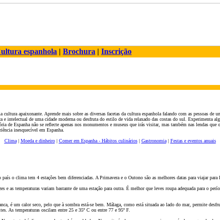
ultura espanhola
|
Brochura
|
Inscrição
cultura apaixonante. Aprende mais sobre as diversas facetas da cultura espanhola falando com as pessoas de um
ca e intelectual de uma cidade moderna ou desfruta do estilo de vida relaxado das costas do sul. Experimenta a
ória de Espanha n
ã
o se reflecte apenas nos monumentos e museus que irás visitar, mas também nas lendas que os
riência inesquecível em Espanha.
Clima
|
Moeda e dinheiro
|
Comer em Espanha - Hábitos
culinários
|
Gastronomia
|
Festas e eventos anuais
 país o clima tem 4 estaç
õ
es bem diferenciadas. A Primavera e o Outono s
ão
as melhores datas para viajar para
s e as temperaturas variam bastante de uma estaç
ão
para outra. É melhor que leves roupa adequada para o perío
anca, é um calor seco, pelo que à sombra está-se bem. Málaga, como está situada ao lado do mar, permite desfru
ites. As temperaturas oscilam entre 25 e 35º C ou entre 77 e 95º F.