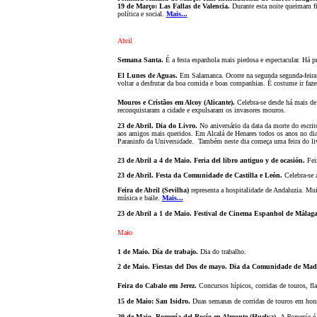
19 de Março: Las Fallas de Valencia.
Durante esta noite queimam fig
política e social.
Mais...
Abril
Semana Santa.
É a festa espanhola mais piedosa e espectacular. Há p
El Lunes de Aguas.
Em Salamanca. Ocorre na segunda segunda-feira
voltar a desfrutar da boa comida e boas companhias. É costume ir fa
Mouros e Crist
ã
os em Alcoy (Alicante).
Celebra-se desde há mais de 
reconquistar
am
a cidade e expulsaram os invasores mouros.
23 de Abril. Dia do Livro.
No aniversário da data da morte do escrit
aos amigos mais queridos. Em Alcalá de Henares todos os anos no dia 2
Paraninfo da Universidade. Também neste dia começa uma feira do li
23 de Abril a 4 de Maio. Feria del libro antiguo y de ocasión.
Fei
23 de Abril. Festa da Comunidade de Castilla e León.
Celebra-se 
Feira de Abril (Sevilha)
representa a hospitalidade de Andaluzia. Mui
música e baile.
Mais...
23 de Abril a 1 de Maio. Festival de Cinema Espanhol de Málaga
Maio
1 de Maio.
Día de trabajo.
Dia do trabalho.
2 de Maio.
Fiestas del Dos de mayo
. Dia da Comunidade de Mad
Feira do Cabalo em Jerez.
Concursos hípicos, corridas de touros, fl
15 de Maio: San Isidro.
Duas semanas de corridas de touros em honr
20 de Maio. Romería del Rocío en Almonte (Huelva).
A
Romería
é 