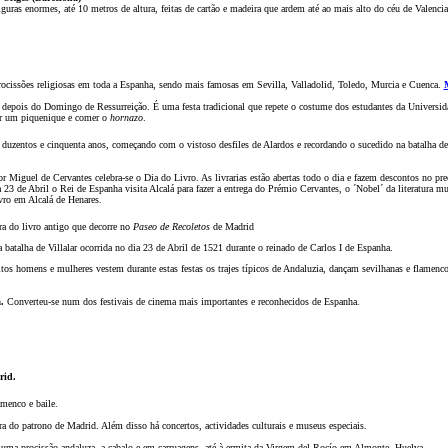
uras enormes, até 10 metros de altura, feitas de cart
ão
e madeira que ardem até ao mais alto do céu de Valencia.
rociss
õ
es religiosas em toda a Espanha, sendo mais famosas em Sevilla, Valladolid, Toledo, Murcia e Cuenca.
M
 depois do Domingo de Ressurreiç
ão
. É uma festa tradicional que repete o costume dos estudantes da Univer
zer um piquenique e comer o
hornazo
.
duzentos e cinquenta anos, começando com o vistoso desfiles de Alardos e recordando o sucedido na batalha de 
or Miguel de Cervantes celebra-se o Dia do Livro. As livrarias est
ão
abertas todo o dia e fazem descontos no pre
3 de Abril o Rei de Espanha visita Alcalá para fazer a entrega do Prémio Cervantes, o ´Nobel´ da literatura m
vro em Alcalá de Henares.
ra do livro antigo que decorre
no
Paseo de Recoletos
de Madrid
a batalha de Villalar ocorrida no dia 23 de Abril de 1521 durante o reinado de Carlos I de Espanha.
tos homens e mulheres vestem durante estas festas os trajes típicos de Andaluzia, dançam sevilhanas e flamenco
.
Converteu-se num dos festivais de cinema mais importantes e reconhecidos de Espanha.
rid.
amenco e baile.
a do patrono de Madrid. Além disso há concertos, actividades culturais e museus especiais.
uma prociss
ão
andaluza, a cabalo e em carruagens, até à ermita da Virgem del Rocío em Almonte, Huelva.