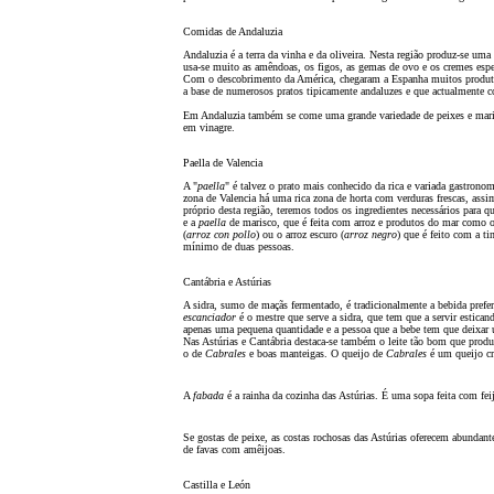
Comidas de Andaluzia
Andaluzia é a terra da vinha e da oliveira. Nesta regi
ão
produz-se uma g
usa-se muito as amêndoas, os figos, as gemas de ovo e os cremes esp
Com o descobrimento da América, chegar
am
a Espanha muitos produto
a base de numerosos pratos tipicamente andaluzes e que actualmente
Em Andaluzia também se come uma grande variedade de peixes e mari
em vinagre.
Paella de Valencia
A "
paella
" é talvez o prato mais conhecido da rica e variada gastron
zona de Valencia há uma rica zona de horta com verduras frescas, assi
próprio desta regi
ã
o, teremos todos os ingredientes necessários para q
e a
paella
de marisco, que é feita com arroz e produtos do mar como o
(
arroz con pollo
) ou o arroz escuro (
arroz negro
) que é feito com a t
mínimo de duas pessoas.
Cantábria e Astúrias
A sidra, sumo de maç
ãs
fermentado, é tradicionalmente a bebida prefer
escanciador
é o mestre que serve a sidra, que tem que a servir estican
apenas uma pequena quantidade e a pessoa que a bebe tem que deixar u
Nas Astúrias e Cantábria destaca-se também o leite t
ão bom
que produz
o de
Cabrales
e boas manteigas. O queijo de
Cabrales
é um queijo cr
A
fabada
é a rainha da cozinha das Astúrias. É uma sopa feita com fei
Se gostas de peixe, as costas rochosas das Astúrias oferecem abundant
de favas com amêijoas.
Castilla e León