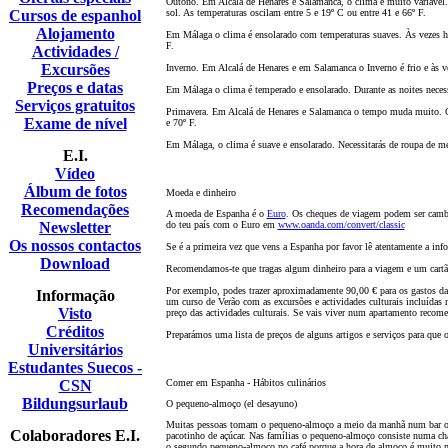
Outono. Em Alcalá de Henares e Salamanca, o clima é muito variável.
Cursos de espanhol
sol. As temperaturas oscilam entre 5 e 19º C ou entre 41 e 66º F.
Alojamento
Em Málaga o clima é ensolarado com temperaturas suaves. Às vezes há 
F.
Actividades /
Excursões
Inverno. Em Alcalá de Henares e em Salamanca o Inverno é frio e às v
Preços e datas
Em Málaga o clima é temperado e ensolarado. Durante as noites neces
Serviços gratuitos
Primavera. Em Alcalá de Henares e Salamanca o tempo muda muito. Chov
Exame de nível
e 70º F.
Em Málaga, o clima é suave e ensolarado. Necessitarás de roupa de me
E.I.
Vídeo
Álbum de fotos
Moeda e dinheiro
Recomendações
A moeda de Espanha é o
Euro
. Os cheques de viagem podem ser camb
Newsletter
do teu país com o Euro em
www.oanda.com/convert/classic
Os nossos contactos
Se é a primeira vez que vens a Espanha por favor lê atentamente a inf
Download
Recomendamos-te que tragas algum dinheiro para a viagem e um cart
ã
Por exemplo, podes trazer aproximadamente 90,00 € para os gastos da 
Informação
um curso de Ver
ão
com as excurs
õ
es e actividades culturais incluída
Visto
preço das actividades culturais. Se vais viver num apartamento reco
Créditos
Preparámos uma lista de preços de alguns artigos e serviços para que 
Universitários
Estudantes Suecos -
CSN
Comer em Espanha - Hábitos culinários
Bildungsurlaub
O pequeno-almoço (
el desayuno)
Muitas pessoas tomam o pequeno-almoço a meio da manh
ã
num bar ou
Colaboradores E.I.
pacotinho de açúcar. Nas famílias o pequeno-almoço consiste numa ch
o segundo pequeno-almoço no café porque a hora de almoço é muito m