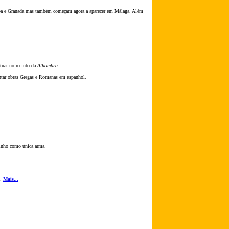
a e Granada mas também começam agora a aparecer em Málaga. Além
tuar no recinto da
Alhambra
.
entar obras Gregas e Romanas em espanhol.
vinho como única arma.
s.
Mais...