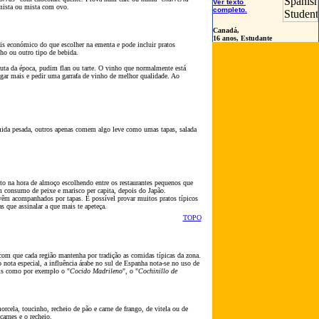
Ver texto
 mista ou mista com ovo.
completo.
Canadá,
16 anos, Estudante
is económico do que escolher na ementa e pode incluir pratos
ho ou outro tipo de bebida.
ruta da época, pudim flan ou tarte. O vinho que normalmente está
gar mais e pedir uma garrafa de vinho de melhor qualidade. Ao
ida pesada, outros apenas comem algo leve como umas tapas, salada
o na hora de almoço escolhendo entre os restaurantes pequenos que
 consumo de peixe e marisco per capita, depois do Jap
ão
.
êm acompanhados por tapas. É possível provar muitos pratos típicos
 que assinalar a que mais te apeteça.
TOPO
com que cada regi
ão
mantenha por tradiç
ão
as comidas típicas da zona.
ta especial, a influência árabe no sul de Espanha nota-se no uso de
ais como por exemplo o "
Cocido Madrileno
", o "
Cochinillo de
orcela, toucinho, recheio de p
ão
e carne de frango, de vitela ou de
carnes e o recheio.