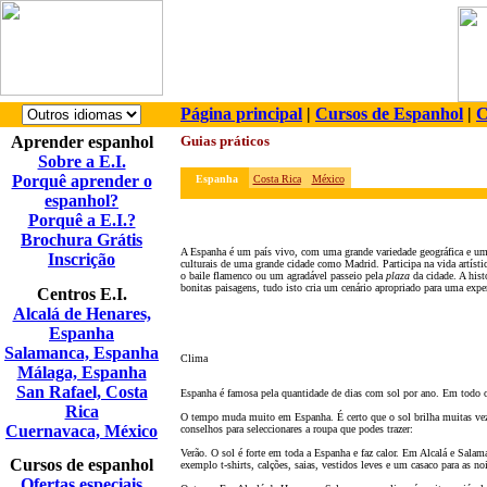
Página principal
|
Cursos de Espanhol
|
C
Aprender espanhol
Guias práticos
Sobre a E.I.
Porquê aprender o
Espanha
Costa Rica
México
espanhol?
Porquê a E.I.?
Brochura Grátis
A Espanha é um país vivo, com uma grande variedade geográfica e uma 
Inscrição
culturais de uma grande cidade como Madrid. Participa na vida artísti
o baile flamenco ou um agradável passeio pela
plaza
da cidade. A hist
bonitas paisagens, tudo isto cria um cenário apropriado para uma expe
Centros E.I.
Alcalá de Henares,
Espanha
Salamanca, Espanha
Clima
Málaga, Espanha
San Rafael, Costa
Espanha é famosa pela quantidade de dias com sol por ano. Em todo o
Rica
O tempo muda muito em Espanha. É certo que o sol brilha muitas veze
Cuernavaca, México
conselhos para seleccionares a roupa que podes trazer:
Ver
ã
o. O sol é forte em toda a Espanha e faz calor. Em Alcalá e Salam
Cursos de espanhol
exemplo t-shirts, calç
ões
, saias, vestidos leves e um casaco para as no
Ofertas especiais