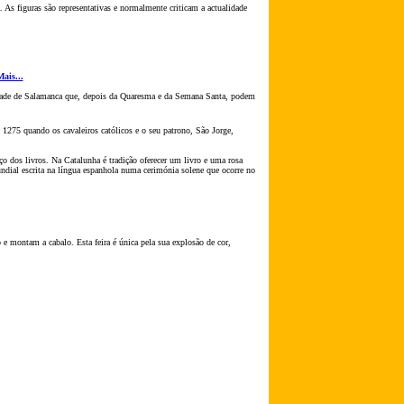
 As figuras s
ão
representativas e normalmente criticam a actualidade
ais...
sidade de Salamanca que, depois da Quaresma e da Semana Santa, podem
1275 quando os cavaleiros católicos e o seu patrono, S
ão
Jorge,
ço dos livros. Na Catalunha é tradiç
ão
oferecer um livro e uma rosa
undial escrita na língua espanhola numa cerimónia solene que ocorre no
 e montam a cabalo. Esta feira é única pela sua explos
ão
de cor,