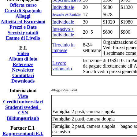
Offerta corso
Individuale
20
$880
$1320
Corsi di Spagnolo
17
$678
Spagnolo per Famiglie
Alloggi
Attività ed Escursioni
Individuale
30
$1320
$1980
Prezzi e Date
Intensivo +
20+5
$600
$900
Servizi gratuiti
Individuale
Esame di Livello
Organizzazione de
Tirocinio in
8-24
Vedi Prezzi gener
E.I.
imprese
settimane
4 settimane come m
Video
Album di foto
Iscrizione di US$110. In Par
Lavoro
Referenze
da pagare direttamente all’A
volontario
Newsletter
Sociali vedi i prezzi generali
Contattaci
Downloads
Informazioni
Alloggio
-San Rafael
Visto
Crediti universitari
Studenti svedesi -
Famiglia: 2 pasti, camera singola
CSN
Bildungsurlaub
Famiglia: 2 pasti, camera doppia
Famiglia: 2 pasti, camera singola + bagno a
Partner E.I.
esclusivo
Rappresentanti E.I.