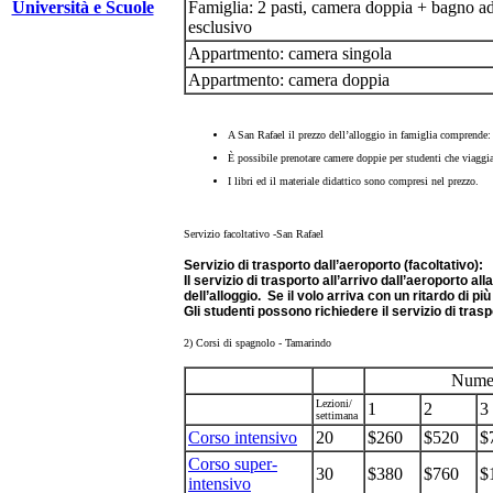
Università e Scuole
Famiglia: 2 pasti, camera doppia + bagno a
esclusivo
Appartmento: camera singola
Appartmento: camera doppia
A San Rafael il prezzo dell’alloggio in famiglia comprende: 
È possibile prenotare camere doppie per studenti che viaggia
I libri ed il materiale didattico sono compresi nel prezzo.
Servizio facoltativo
-San Rafael
Servizio di trasporto dall’aeroporto (facoltativo):
Il servizio di trasporto all’arrivo dall’aeroporto 
dell’alloggio. Se il volo arriva con un ritardo di pi
Gli studenti possono richiedere il servizio di tras
2) Corsi di spagnolo - Tamarindo
Numero
Lezioni/
1
2
3
settimana
Corso intensivo
20
$260
$520
$
Corso super-
30
$380
$760
$
intensivo