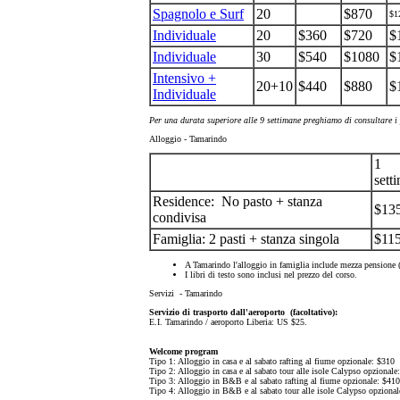
Spagnolo e Surf
20
$870
$1
Individuale
20
$360
$720
$
Individuale
30
$540
$1080
$
Intensivo +
20+10
$440
$880
$
Individuale
Per una durata superiore alle 9 settimane preghiamo di consultare i p
Alloggio - Tamarindo
1
sett
Residence: No pasto + stanza
$13
condivisa
Famiglia: 2 pasti + stanza singola
$11
A Tamarindo l'alloggio in famiglia include mezza pensione (c
I libri di testo sono inclusi nel prezzo del corso.
Servizi - Tamarindo
Servizio di trasporto dall'aeroporto (facoltativo):
E.I. Tamarindo / aeroporto Liberia: US $25.
Welcome program
Tipo 1: Alloggio in casa e al sabato rafting al fiume opzionale: $310
Tipo 2: Alloggio in casa e al sabato tour alle isole Calypso opzionale
Tipo 3: Alloggio in B&B e al sabato rafting al fiume opzionale: $410
Tipo 4: Alloggio in B&B e al sabato tour alle isole Calypso opziona