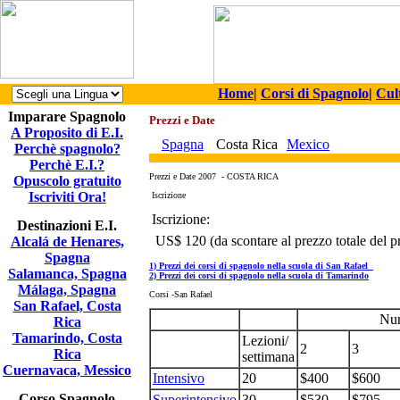
Home
|
Corsi di Spagnolo
|
Cul
Imparare Spagnolo
Prezzi e Date
A Proposito di E.I.
Spagna
Costa Rica
Mexico
Perchè spagnolo?
Perchè E.I.?
Prezzi e Date 2007 - COSTA RICA
Opuscolo gratuito
Iscriviti Ora!
Iscrizione
Iscrizione:
Destinazioni E.I.
US$ 120
(da scontare al prezzo totale del
Alcalá de Henares,
Spagna
1) Prezzi dei corsi di spagnolo nella scuola di San Rafael
Salamanca, Spagna
2) Prezzi dei corsi di spagnolo nella scuola di Tamarindo
Málaga, Spagna
Corsi
-San Rafael
San Rafael, Costa
Num
Rica
Tamarindo, Costa
Lezioni/
2
3
Rica
settimana
Cuernavaca, Messico
Intensivo
20
$400
$600
Corso Spagnolo
Superintensivo
30
$530
$795