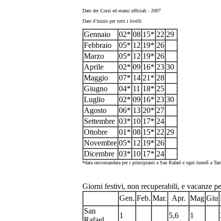
Date dei Corsi ed esami ufficiali - 2007
Date d’inizio per tutti i livelli
Gennaio
02*
08
15*
22
29
Febbraio
05*
12
19*
26
Marzo
05*
12
19*
26
Aprile
02*
09
16*
23
30
Maggio
07*
14
21*
28
Giugno
04*
11
18*
25
Luglio
02*
09
16*
23
30
Agosto
06*
13
20*
27
Settembre
03*
10
17*
24
Ottobre
01*
08
15*
22
29
Novembre
05*
12
19*
26
Dicembre
03*
10
17*
24
*data raccomandata per i principianti a San Rafael e ogni lunedì a Ta
Giorni festivi, non recuperabili, e vacanze p
Gen.
Feb.
Mar.
Apr.
Mag
Giu
San
1
5,6
1
Rafael