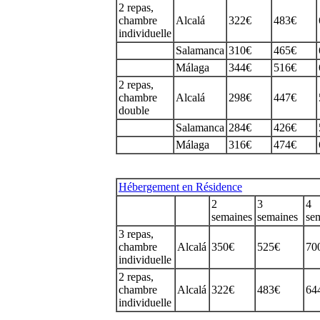
2 repas,
chambre
Alcalá
322€
483€
individuelle
Salamanca
310€
465€
Málaga
344€
516€
2 repas,
chambre
Alcalá
298€
447€
double
Salamanca
284€
426€
Málaga
316€
474€
Hébergement en Résidence
2
3
4
semaines
semaines
se
3 repas,
chambre
Alcalá
350€
525€
70
individuelle
2 repas,
chambre
Alcalá
322€
483€
64
individuelle