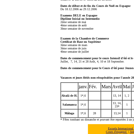
Dates de début et de fin du Cours de Noël en Espagne
Du 18.12.2006 au 29.12.2006
Examens DELE en Espagne
Diplôme Inicial ou Intermedio
2ème semaine de mai
4ème semaine de août
3ème semaine de novembre
Examen de la Chambre de Commerce
Certificat de Base ou Supérieur
3ème semaine de mars
3ème semaine de juin
4ème semaine de juillet
Dates de commencement pour le cours Intensif d'été et le
Juillet, 7, 14, 21 et 28 Août, 4, 10 et 18 Septembre.
Dates de commencement pour le Cours d'été pour Jeunes
Vacances et jours fériés non-récupérables pour l'année 2
janv.
Fév.
Mars
Avril
Mai
J
Alcalá de H.
1*,
6
13, 14
1
, 2
1
3, 14,
Salamanca
1*,
6
1
23*
Málaga
1*,
6
28
13,14
1
* Fêtes tombant un dimanche et pouvant être reportées à un j
Escuela Internaciona
Cours d'espagnol
|
App