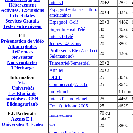
Intensif
20+2
282€
Hébergement
Espagnol + danses latino-
Activités / Excursions
20+4
324€
américaines
Prix et dates
Services Gratuits
Espagnol+Golf
20+3
446€
Tester votre niveau
Super Intensif d'été
30
462€
E.I.
Intensif d'été
20
380€
Présentation de vidéo
Jeunes 14/18 ans
20
380€
A
lbum photos
Professeurs Eté (Alcala et
Références
20
426€
Salamanque)
Newsletter
Nous contacter
Trimestriel/Semestriel
20+2
Télécharge
Annuel
20+2
Information
DELE
25
364€
Visa
Commercial (Alcalá)
25
364€
Universités
Individuel
1 heure
Les Etudiants
suédoises - CSN
Intensif + Individuel
25
446€
Bildungsurlaub
Don Quichotte 2005
25
462€
70 au
E.I. Partenaire
Médecine espagnol
total*
Agents E.I.
Universités & Ecoles
20
380€
Noël
Chez le Professeur