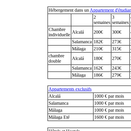
Hébergement dans un
Appartement d'étudian
2
3
semaines
semaines
Chambre
Alcalá
200€
300€
individuelle
Salamanca
182€
273€
Málaga
210€
315€
chambre
Alcalá
180€
270€
double
Salamanca
162€
243€
Málaga
186€
279€
Appartements exclusifs
Alcalá
1000 € par mois
Salamanca
1000 € par mois
Málaga
1000 € par mois
Málaga Eté
1600 € par mois