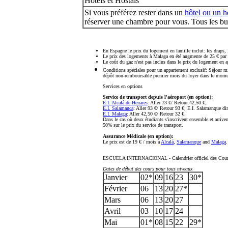
Hôtels et Hostals
Si vous préférez rester dans un
hôtel ou un h
réserver une chambre pour vous. Tous les bu
En Espagne le prix du logement en famille inclut: les draps, le 
Le prix des logements à Malaga en été augmente de 25 € par
Le coût du gaz n'est pas inclus dans le prix du logement en a
Conditions spéciales pour un appartement exclusif: Séjour 
dépôt non-remboursable premier mois du loyer dans le momen
Services en options
Service de transport depuis l'aéroport (en option):
E.I. Alcalá de Henares
:
Aller 73 €/ Retour 42,50 €;
E.I. Salamanca
:
Aller 93 €/ Retour 93 €; E.I. Salamanque dire
E.I. Malaga
:
Aller 42,50 €/ Retour 32 €.
Dans le cas où deux étudiants s'inscrivent ensemble et arriv
50% sur le prix du service de transport.
Assurance Médicale (en option):
Le prix est de 19 € / mois à
Alcalá
,
Salamanque
and
Malaga
ESCUELA INTERNACIONAL - Calendrier officiel des Cour
Dates de début des cours pour tous niveaux
Janvier
02*
09
16
23
30*
Février
06
13
20
27*
Mars
06
13
20
27
Avril
03
10
17
24
Mai
01*
08
15
22
29*