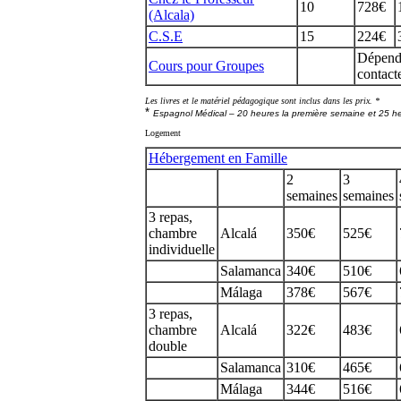
10
728€
(Alcala)
C.S.E
15
224€
Dépend 
Cours pour Groupes
contact
Les livres et le matériel pédagogique sont inclus dans les prix. *
*
Espagnol Médical – 20 heures la première semaine et 25 h
Logement
Hébergement en Famille
2
3
semaines
semaines
3 repas,
chambre
Alcalá
350€
525€
individuelle
Salamanca
340€
510€
Málaga
378€
567€
3 repas,
chambre
Alcalá
322€
483€
double
Salamanca
310€
465€
Málaga
344€
516€