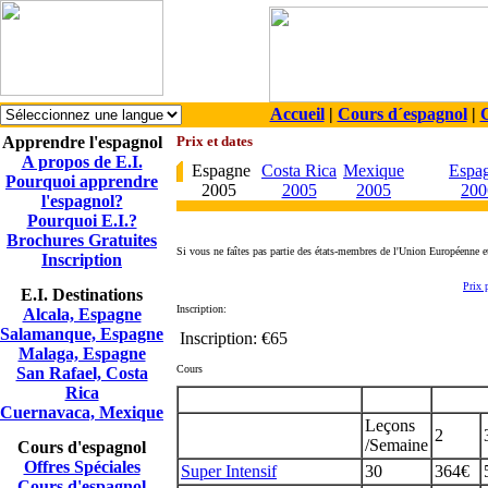
Accueil
|
Cours d´espagnol
|
C
Apprendre l'espagnol
Prix et dates
A propos de E.I.
Espagne
Costa Rica
Mexique
Espa
Pourquoi apprendre
2005
2005
2005
200
l'espagnol?
Pourquoi E.I.?
Brochures Gratuites
Si vous ne faîtes pas partie des états-membres de l'Union Européenne 
Inscription
Prix 
E.I. Destinations
Inscription:
Alcala, Espagne
Salamanque, Espagne
Inscription:
€65
Malaga, Espagne
Cours
San Rafael, Costa
Rica
Cuernavaca, Mexique
Leçons
2
/Semaine
Cours d'espagnol
Offres Spéciales
Super Intensif
30
364€
Cours d'espagnol