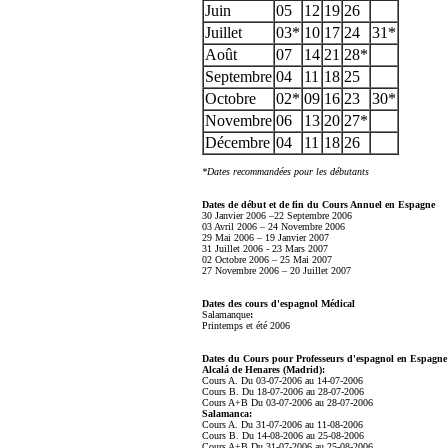
Juin
05
12
19
26
Juillet
03*
10
17
24
31*
Août
07
14
21
28*
Septembre
04
11
18
25
Octobre
02*
09
16
23
30*
Novembre
06
13
20
27*
Décembre
04
11
18
26
*Dates recommandées pour les débutants
Dates de début et de fin du Cours Annuel en Espagne
30 Janvier 2006 –22 Septembre 2006
03 Avril 2006 – 24 Novembre 2006
29 Mai 2006 – 19 Janvier 2007
31 Juillet 2006 - 23 Mars 2007
02 Octobre 2006 – 25 Mai 2007
27 Novembre 2006 – 20 Juillet 2007
Dates des cours d'espagnol Médical
Salamanque
:
Printemps et été 2006
Dates du Cours pour Professeurs d'espagnol en Espagne
Alcalá de Henares (Madrid):
Cours A. Du 03-07-2006 au 14-07-2006
Cours B. Du 18-07-2006 au 28-07-2006
Cours A+B Du 03-07-2006 au 28-07-2006
Salamanca:
Cours A. Du 31-07-2006 au 11-08-2006
Cours B. Du 14-08-2006 au 25-08-2006
Cours A+B Du 31-07-2006 au 25-08-2006