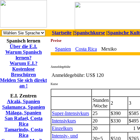
Startseite
|
Spanischkurse
|
Spanische Kult
Spanisch lernen
Preise
Über die E.I.
Spanien
Costa Rica
Mexiko
Warum Spanisch
lernen?
Warum E.I.?
Anmeldegebühr
Kostenlose
Broschüren
Anmeldegebühr:
US$ 120
Melden Sie sich direkt
Kurse
an !
E.I. Zentren
Stunden
Alcalá, Spanien
2
3
/Woche
Salamanca, Spanien
Málaga, Spanien
Super-Intensivkurs
25
$390
$585
San Rafael, Costa
Intensivkurs
20
$330
$495
Rica
Einzelkurs
20
1 W
Tamarindo, Costa
Rica
Intensiv- und
20+5
$510
$765