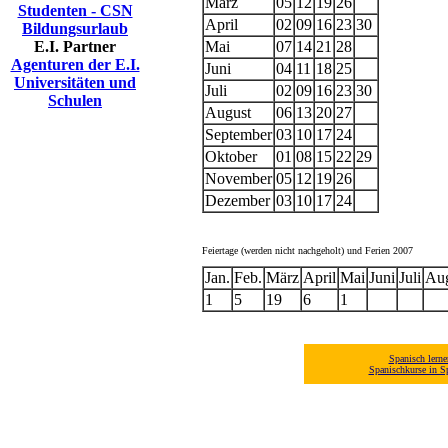
März
05
12
19
26
Studenten - CSN
April
02
09
16
23
30
Bildungsurlaub
E.I. Partner
Mai
07
14
21
28
Agenturen der E.I.
Juni
04
11
18
25
Universitäten und
Juli
02
09
16
23
30
Schulen
August
06
13
20
27
September
03
10
17
24
Oktober
01
08
15
22
29
November
05
12
19
26
Dezember
03
10
17
24
Feiertage (werden nicht nachgeholt) und Ferien 2007
Jan.
Feb.
März
April
Mai
Juni
Juli
Aug
1
5
19
6
1
Spanisch lerne
Spanischkurse in S