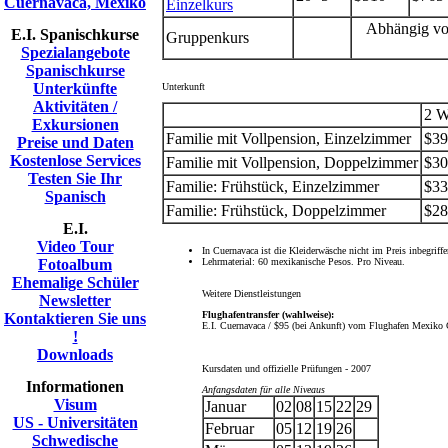
Cuernavaca, Mexiko
Einzelkurs
Abhängig vo
E.I. Spanischkurse
Gruppenkurs
Spezialangebote
Spanischkurse
Unterkünfte
Unterkunft
Aktivitäten /
2 W
Exkursionen
Familie mit Vollpension, Einzelzimmer
$39
Preise und Daten
Kostenlose Services
Familie mit Vollpension, Doppelzimmer
$30
Testen Sie Ihr
Familie: Frühstück, Einzelzimmer
$33
Spanisch
Familie: Frühstück, Doppelzimmer
$28
E.I.
Video Tour
In Cuernavaca ist die Kleiderwäsche nicht im Preis inbegriffe
Fotoalbum
Lehrmaterial: 60 mexikanische Pesos. Pro Niveau.
Ehemalige Schüler
Weitere Dienstleistungen
Newsletter
Flughafentransfer (wahlweise):
Kontaktieren Sie uns
E.I. Cuernavaca / $95 (bei Ankunft) vom Flughafen Mexiko 
!
Downloads
Kursdaten und offizielle Prüfungen - 2007
Informationen
Anfangsdaten für alle Niveaus
Visum
Januar
02
08
15
22
29
US - Universitäten
Februar
05
12
19
26
Schwedische