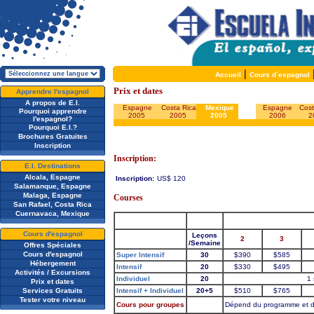
|
Accueil
Cours d´espagnol
Prix et dates
Apprendre l'espagnol
A propos de E.I.
Espagne
Costa Rica
Mexique
Espagne
Cost
Pourquoi apprendre
2005
2005
2005
2006
2
l'espagnol?
Pourquoi E.I.?
Brochures Gratuites
Inscription
Inscription:
E.I. Destinations
Alcala, Espagne
Inscription:
US$ 120
Salamanque, Espagne
Malaga, Espagne
Courses
San Rafael, Costa Rica
Cuernavaca, Mexique
Cours d'espagnol
Leçons
2
3
/Semaine
Offres Spéciales
Cours d'espagnol
Super Intensif
30
$390
$585
Hébergement
Intensif
20
$330
$495
Activités / Excursions
Individuel
20
1 
Prix et dates
Services Gratuits
Intensif + Individuel
20+5
$510
$765
Tester votre niveau
Cours pour groupes
Dépend du programme et du