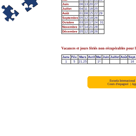
Juin
06
13
20
27
Juillet
04
11
18
25
Août
01
08
15
22
29
Septembre
05
12
19
26
Octobre
03
10
17
24
31
Novembre
07
14
21
28
Décembre
05
12
19
26
Vacances et jours fériés non-récupérables pour 
Janv.
Fév.
Mars
Avril
Mai
Juin
Juillet
Août
Sept.
1
5
21,25
1*
16
Escuela Internaciona
Cours d'espagnol
|
App