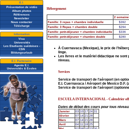
E.I.
Présentation de vidéo
Hébergement
A
lbum photos
Références
2 semaine
Newsletter
Nous contacter
Famille: 3 repas + chambre individuelle
$392
Télécharge
Famille: 3 Repas + chambre double
$294
Famille: petit-déjeuner + chambre individuelle
$336
Information
Famille: petit-déjeuner + chambre double
$280
Visa
Universités
Les Etudiants suédoises -
À Cuernavaca (Mexique), le prix de l'hébe
CSN
linge.
Bildungsurlaub
Les livres et le matériel didactique ne sont
niveau.
E.I. Partenaire
Agents E.I.
Universités & Ecoles
Services
Service de transport de l'aéroport (en optio
E.I. Cuernavaca / Aéroport de Mexico D.F. (a
Service de transport de l'aéroport (optionn
ESCUELA INTERNACIONAL - Calendrier offici
Dates de début des cours pour tous niveau
Janvier
03
10
17
24
31
4évrier
07
14
21
28
Mars
07
14
21
28
Avril
04
11
18
25
Mai
02
09
16
23
30