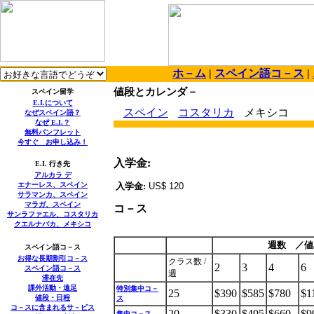
ホ－ム
|
スペイン語コ－ス
|
値段とカレンダ－
スペイン留学
E.I.
について
スペイン
コスタリカ
メキシコ
なぜスペイン語？
なぜ
E.I.
？
無料パンフレット
今すぐ お申し込み！
入学金
:
E.I.
行き先
アルカラ デ
エナーレス、スペイン
入学金
:
US$ 120
サラマンカ、スペイン
マラガ、スペイン
コ－ス
サンラファエル、コスタリカ
クエルナバカ、メキシコ
週数 ／
スペイン語コ－ス
お得な長期割引コ－ス
クラス数
/
2
3
4
6
スペイン語コ－ス
週
滞在先
課外活動・遠足
特別集中コ－
25
$390
$585
$780
$1
値段・日程
ス
コ－スに含まれるサ－ビス
20
$330
$495
$660
$9
集中コ－ス