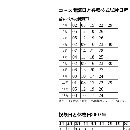
コ－ス開講日と各種公式試験日程
全レベルの開講日
02
08
15
22
29
1
月
05
12
19
26
2
月
05
12
19
26
3
月
02
09
16
23
30
4
月
07
14
21
28
5
月
04
11
18
25
6
月
02
09
16
23
30
7
月
06
13
20
27
8
月
03
10
17
24
9
月
01
08
15
22
29
10
月
05
12
19
26
11
月
03
10
17
24
12
月
メキシコでは毎月曜日、初心者はスタ－トできます｡
祝祭日と休校日
2007
年
1
2
3
4
5
6
7
8
9
月
月
月
月
月
月
月
月
月
1
5
19
6
1
16