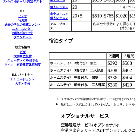
スペイン語レベル判定テスト
20
個人レッスン
1
週
/
20
E.I.
集中コ－ス＋
20+5
$510
$765
$1020
$1
ビデオ
個人レッスン
写真集
グル－プコ－
内容や生徒数により異なり
過去の学生の推薦コメント
ス
お問い合
ニュ－スレタ－
お問い合わせ先
ダウンロ－ド
宿泊タイプ
役立ち情報
ビザ
2
週間
3
週間
大学単位振替
スェ－デン CSN奨学金
$392
$588
/
3
/
ホ－ムステイ
食付き
個室
ドイツ 有給教育休暇制度
$308
$462
ホ－ムステイ
/
3
食付き
/
二人部屋
E.I. パ－トナ－
$336
$504
ホ－ムステイ
/
朝食付き
/
個室
E.I.
エージェント
大学と学校
$280
$420
ホ－ムステイ
/
朝食付き
/
二人部屋
クエルナバカの宿泊料金に洗濯サ－ビスは含まれていま
教材はコ－ス代に含まれていません｡ およそ、レベル
オプショナルサ－ビス
空港送迎サ－ビス
(
オプショナル
):
空港お出迎えサ－ビス
(
オプショナル
):
ク