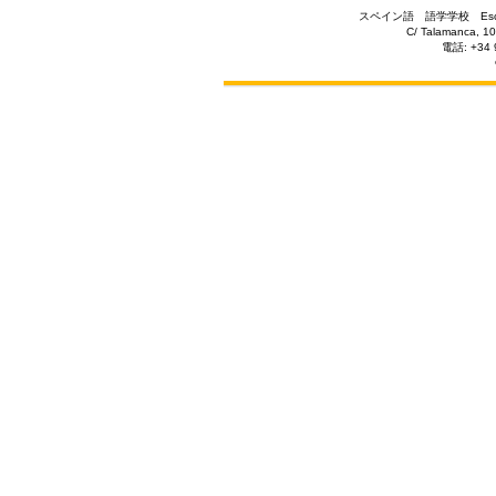
スペイン語 語学学校
Es
C/ Talamanca, 10
電話
: +34