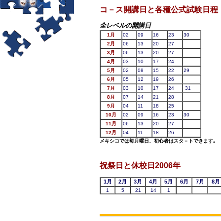
コ－ス開講日と各種公式試験日程
全レベルの開講日
1
月
02
09
16
23
30
2
月
06
13
20
27
3
月
06
13
20
27
4
月
03
10
17
24
5
月
02
08
15
22
29
6
月
05
12
19
26
7
月
03
10
17
24
31
8
月
07
14
21
28
9
月
04
11
18
25
10
月
02
09
16
23
30
11
月
06
13
20
27
12
月
04
11
18
26
メキシコでは毎月曜日、初心者はスタ－トできます｡
祝祭日と休校日
2006
年
1
2
3
4
5
6
7
8
月
月
月
月
月
月
月
月
1
5
21
14
1