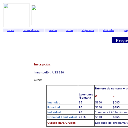
índice
outros idiomas
centros
cursos
alojamento
atividades
pre
Preços
Inscripción:
Inscripción:
US$ 120
Cursos
Número de semana y pr
Lecciones
2
3
/Semana
Intensivo
25
$390
$585
Principal
20
$330
$495
Individual
20
1 semana / 20 lecciones
Principal + Individual
20+5
$510
$765
Cursos para Grupos
Depende del programa y d