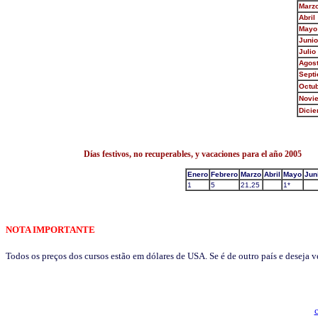
Marz
Abril
Mayo
Junio
Julio
Agos
Sept
Octu
Novi
Dici
Días festivos, no recuperables, y vacaciones para el año 2005
Enero
Febrero
Marzo
Abril
Mayo
Jun
1
5
21,25
1*
NOTA IMPORTANTE
Todos os preços dos cursos estão em dólares de USA. Se é de outro país e deseja 