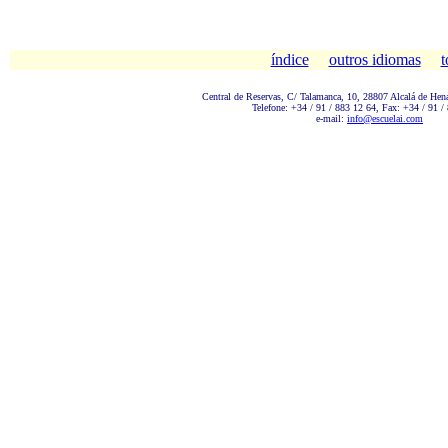
índice
outros idiomas
t
Central de Reservas, C/ Talamanc
a, 10, 28807 Alcalá de Hen
Telefone: +34 / 91 / 883 12 64, Fax: +34 / 91 /
e-mail:
info@escuelai.com