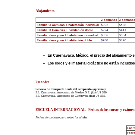
Alojamiento
2 semanas
3 semana
Familia: 3 comidas + habitación individual
$392
$588
Familia: 3 Comidas + habitación doble
$294
$441
Familia: desayuno + habitación individual
$336
$504
Familia: desayuno + habitación doble
$280
$420
En Cuernavaca, México, el precio del alojamiento en
Los libros y el material didáctico no están incluid
Servicios
Servicio de transporte desde del aeropuerto (opcional):
E.I. Cuernavaca / Aeropuerto de México D.F. (ida) US $90.
E.I. Cuernavaca / Aeropuerto de Cuernavaca (ida) US $35.
ESCUELA INTERNACIONAL - Fechas de los cursos y exámenes o
Fechas de comienzo para todos los niveles
Ener
Febre