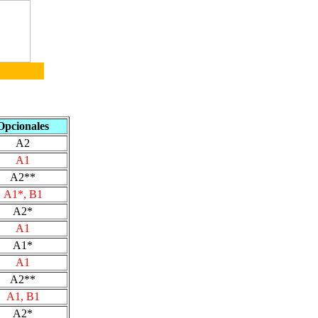
Opcionales
A2
A1
A2**
A1*, B1
A2*
A1
A1*
A1
A2**
A1, B1
A2*