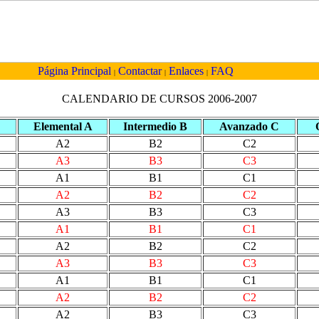
Página Principal
Contactar
Enlaces
FAQ
|
|
|
CALENDARIO DE CURSOS 2006-2007
Elemental A
Intermedio B
Avanzado C
A2
B2
C2
A3
B3
C3
A1
B1
C1
A2
B2
C2
A3
B3
C3
A1
B1
C1
A2
B2
C2
A3
B3
C3
A1
B1
C1
A2
B2
C2
A2
B3
C3