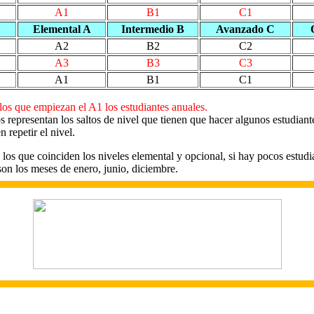
A1
B1
C1
Elemental A
Intermedio B
Avanzado C
A2
B2
C2
A3
B3
C3
A1
B1
C1
los que empiezan el A1 los estudiantes anuales.
s representan los saltos de nivel que tienen que hacer algunos estudiant
n repetir el nivel.
los que coinciden los niveles elemental y opcional, si hay pocos estudi
son los meses de enero, junio, diciembre.