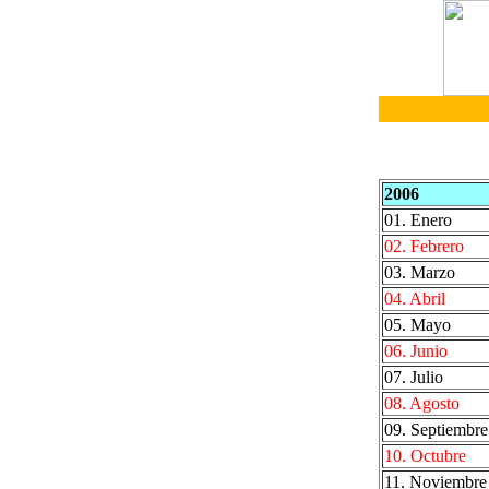
2006
01. Enero
02. Febrero
03. Marzo
04. Abril
05. Mayo
06. Junio
07. Julio
08. Agosto
09. Septiembre
10. Octubre
11. Noviembre