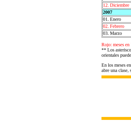
12. Diciembre
2007
01. Enero
02. Febrero
03. Marzo
Rojo: meses en 
** Los asterisco
orientales puede
En los meses en 
abre una clase, 