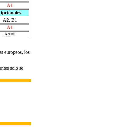
A1
Opcionales
A2, B1
A1
A2**
es europeos, los
antes solo se