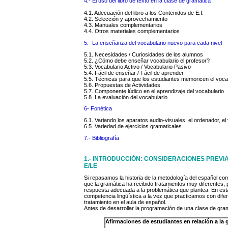
4.- El uso del libro de texto en la clase de gramá
tica
4.1. Adecuación del libro a los Contenidos de E.I.
4.2. Selección y aprovechamiento
4.3. Manuales complementarios
4.4. Otros materiales complementarios
5.- La enseñanza del vocabulario nuevo para cada nivel
5.1. Necesidades / Curiosidades de los alumnos
5.2. ¿Cómo debe enseñar vocabulario el profesor?
5.3. Vocabulario Activo / Vocabulario Pasivo
5.4. Fácil de enseñar / Fácil de aprender
5.5. Técnicas para que los estudiantes memoricen el voca
5.6. Propuestas de Actividades
5.7. Componente lúdico en el aprendizaje del vocabulario
5.8. La evaluación del vocabulario
6- Fonética
6.1. Variando los aparatos audio-visuales: el ordenador, el
6.5. Variedad de ejercicios gramaticales
7.- Bibliografía
1.- INTRODUCCIÓN: CONSIDERACIONES PREV
E/LE
Si repasamos la historia de la metodología del español c
que la gramática ha recibido tratamientos muy diferentes
respuesta adecuada a la problemática que plantea. En esta
competencia lingüística a la vez que practicamos con dife
tratamiento en el aula de español.
Antes de desarrollar la programación de una clase de gram
Afirmaciones de estudiantes en relación a la 