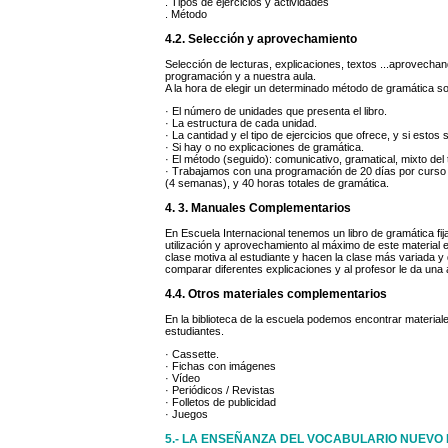
. Tipos de ejercicios y actividades
. Método
4.2. Selección y aprovechamiento
Selección de lecturas, explicaciones, textos ...aprovechan
programación y a nuestra aula.
A la hora de elegir un determinado método de gramática s
· El número de unidades que presenta el libro.
· La estructura de cada unidad.
· La cantidad y el tipo de ejercicios que ofrece, y si estos 
· Si hay o no explicaciones de gramática.
· El método (seguido): comunicativo, gramatical, mixto del 
· Trabajamos con una programación de 20 días por curso
(4 semanas), y 40 horas totales de gramática.
4. 3. Manuales Complementarios
En Escuela Internacional tenemos un libro de gramática fi
utilización y aprovechamiento al máximo de este material 
clase motiva al estudiante y hacen la clase más variada y 
comparar diferentes explicaciones y al profesor le da una a
4.4. Otros materiales complementarios
En la biblioteca de la escuela podemos encontrar material
estudiantes.
· Cassette.
· Fichas con imágenes
· Vídeo
· Periódicos / Revistas
· Folletos de publicidad
· Juegos
5.- LA ENSEÑANZA DEL VOCABULARIO NUEVO