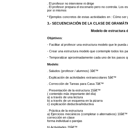
. El profesor no interviene ni dirige
. El profesor prepara el escenario pero no controla. Los es
por si mismos
* Ejemplos concretos de estas actividades en : Cómo ser pr
3.- SECUENCIACIÓN DE LA CLASE DE GRAMÁT
Modelo de estructura d
Objetivos
:
- Facilitar al profesor una estructura modelo que le pueda
- Crear una estructura modelo que contemple todos los pa
- Temporalizar aproximadamente cada uno de los pasos q
Modelo
:
. Saludos (profesor / alumnos) 3â€™
. Explicación de actividades extraescolares 5â€™
. Corrección de Tareas para Casa 7â€™
. Presentación de la estructura 15â€™
( contenido más importante del día)
a) a través de una lectura
b) a través de un esquema en la pizarra
c) explicación deductiva/inductiva
. Práctica de la estructura
a) Ejercicios mecánicos (completar o alternativos) 10â€™
corrección en clase
forma individual o parejas
b) Actividades 20â€™