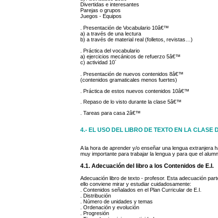
Divertidas e interesantes
Parejas o grupos
Juegos - Equipos
. Presentación de Vocabulario 10â€™
a) a través de una lectura
b) a través de material real (folletos, revistas…)
. Práctica del vocabulario
a) ejercicios mecánicos de refuerzo 5â€™
c) actividad 10´
. Presentación de nuevos contenidos 8â€™
(contenidos gramaticales menos fuertes)
. Práctica de estos nuevos contenidos 10â€™
. Repaso de lo visto durante la clase 5â€™
. Tareas para casa 2â€™
4.- EL USO DEL LIBRO DE TEXTO EN LA CLAS
A la hora de aprender y/o enseñar una lengua extranjera ha
muy importante para trabajar la lengua y para que el alum
4.1. Adecuación del libro a los Contenidos de E.I.
Adecuación libro de texto - profesor. Esta adecuación parte
ello conviene mirar y estudiar cuidadosamente:
. Contenidos señalados en el Plan Curricular de E.I.
. Distribución
. Número de unidades y temas
. Ordenación y evolución
. Progresión