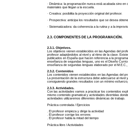
· Dinámica: la programación nunca está acabada sino en c
materiales que llegan a la escuela.
· Creativa: posibilita la proyección original del profesor.
· Prospectiva: anticipa los resultados que se desea obtene
· Sistematizadora: da coherencia a la rutina y a la improvi
2.3. COMPONENTES DE LA PROGRAMACIÓN.
2.3.1. Objetivos.
Los objetivos vienen establecidos en las Agendas del profe
profesor adaptándolos al nivel y al ritmo de la clase. Exis
publicados en España que hacen referencia a la programa
enseñanza de segundas lenguas, uno es el Diseño Curricu
enseñanza de segundas lenguas elaborado por el M.E.C., y 
2.3.2. Contenidos
Los contenidos vienen establecidos en las Agendas del pr
La presentación de la estructura debe adecuarse al nivel 
consiguiendo grandes resultados con un mínimo esfuerzo,
2.3.3. Actividades.
Con las actividades vamos a practicar los contenidos expl
mismo contenido gramatical y actividades divertidas donde
actividades utilizaremos diferentes dinámicas de trabajo.
Práctica controlada / Ejercicios
. El profesor empieza y dirige la actividad
. El profesor corrige los errores
. El profesor habla la mitad del tiempo
Práctica libre / Actividades