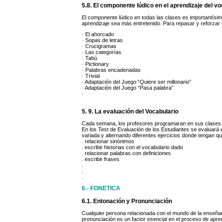
5.8. El componente lúdico en el aprendizaje del v
El componente lúdico en todas las clases es importantísim
aprendizaje sea más entretenido. Para repasar y reforzar 
· El ahorcado
· Sopas de letras
· Crucigramas
· Las categorías
· Tabú
· Pictionary
· Palabras encadenadas
· Trivial
· Adaptación del Juego “Quiere ser millonario”
· Adaptación del Juego “Pasa palabra”
·
5. 9. La evaluación del Vocabulario
Cada semana, los profesores programaran en sus clases v
En los Test de Evaluación de los Estudiantes se evaluará e
variada y alternando diferentes ejercicios donde tengan que 
. relacionar sinónimos
. escribir historias con el vocabulario dado
. relacionar palabras con definiciones
. escribir frases
.
.
.
6.- FONETICA
6.1. Entonación y Pronunciación
Cualquier persona relacionada con el mundo de la enseña
pronunciación es un factor esencial en el proceso de apr