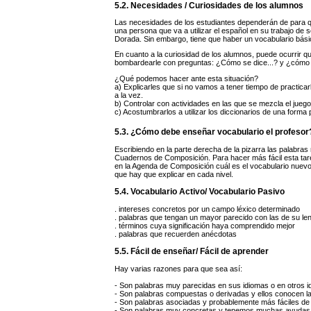
5.2. Necesidades / Curiosidades de los alumnos
Las necesidades de los estudiantes dependerán de para qu
una persona que va a utilizar el español en su trabajo de 
Dorada. Sin embargo, tiene que haber un vocabulario bási
En cuanto a la curiosidad de los alumnos, puede ocurrir qu
bombardearle con preguntas: ¿Cómo se dice...? y ¿cómo s
¿Qué podemos hacer ante esta situación?
a) Explicarles que si no vamos a tener tiempo de practicarl
a la vez.
b) Controlar con actividades en las que se mezcla el juego
c) Acostumbrarlos a utilizar los diccionarios de una forma p
5.3. ¿Cómo debe enseñar vocabulario el profesor
Escribiendo en la parte derecha de la pizarra las palabras 
Cuadernos de Composición. Para hacer más fácil esta tare
en la Agenda de Composición cuál es el vocabulario nuevo d
que hay que explicar en cada nivel.
5.4. Vocabulario Activo/ Vocabulario Pasivo
. intereses concretos por un campo léxico determinado
. palabras que tengan un mayor parecido con las de su le
. términos cuya significación haya comprendido mejor
. palabras que recuerden anécdotas
5.5. Fácil de enseñar/ Fácil de aprender
Hay varias razones para que sea así:
- Son palabras muy parecidas en sus idiomas o en otros 
- Son palabras compuestas o derivadas y ellos conocen l
- Son palabras asociadas y probablemente más fáciles de 
- Son palabras muy concretas y tenemos muchas ayudas v