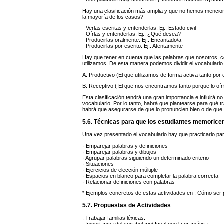
Hay una clasificación más amplia y que no hemos mencio
la mayoría de los casos?
- Verlas escritas y entenderlas. Ej.: Estado civil
- Oírlas y entenderlas. Ej.: ¿Qué desea?
- Producirlas oralmente. Ej.: Encantado/a
- Producirlas por escrito. Ej.: Atentamente
Hay que tener en cuenta que las palabras que nosotros, 
utilizamos. De esta manera podemos dividir el vocabulario
A. Productivo (El que utilizamos de forma activa tanto por
B. Receptivo ( El que nos encontramos tanto porque lo o
Esta clasificación tendrá una gran importancia e influirá no
vocabulario. Por lo tanto, habrá que plantearse para qué tr
habrá que asegurarse de que lo pronuncien bien o de que
5.6. Técnicas para que los estudiantes memoricen
Una vez presentado el vocabulario hay que practicarlo par
· Emparejar palabras y definiciones
· Emparejar palabras y dibujos
· Agrupar palabras siguiendo un determinado criterio
· Situaciones
· Ejercicios de elección múltiple
· Espacios en blanco para completar la palabra correcta
· Relacionar definiciones con palabras
* Ejemplos concretos de estas actividades en : Cómo ser pr
5.7. Propuestas de Actividades
. Trabajar familias léxicas.