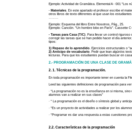
Ejemplo: Actividad de Gramática. Elemental A - 001 "Los 
-
Materiales
. En este apartado el profesor escribe el mat
otros libros de texto diferentes al que usan los estudiante
………
Ejemplo: Esquema del libro Entre Nosotros, Pág., 25.
Ejemplo: Canción. "Un hombre lobo en París". Cassette C
- Tareas para Casa (T/C)
. Para llevar un control riguros
corregir las tareas que se han pedido hacer el día anterio
tipos:
1) Repaso de lo aprendido
. Ejercicios estructurales o "
2) Anticipo de vocabulario
. Pedir que lean algún/os text
lecturas. Para que los estudiantes puedan buscar en casa
2.- PROGRAMACIÓN DE UNA CLASE DE GRAMÁ
2. 1. Técnicas de la programación.
En toda programación es importante tener en cuenta la Flexi
Leed las siguientes definiciones de programación para ver 
· “La programación no es la enseñanza en si misma, sino u
alumnos van a realizar en sus clases”
· “ La programación es el diseño o síntesis global y anticip
· “Es un proyecto de actividades a realizar por los alumn
· “Programar es dar una respuesta a estas cuestiones prop
2.2. Características de la programación