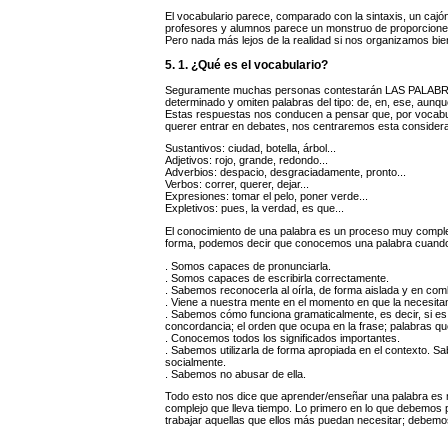
El vocabulario parece, comparado con la sintaxis, un cajón
profesores y alumnos parece un monstruo de proporcione
Pero nada más lejos de la realidad si nos organizamos bie
5. 1. ¿Qué es el vocabulario?
Seguramente muchas personas contestarán LAS PALABRAS. 
determinado y omiten palabras del tipo: de, en, ese, aunque
Estas respuestas nos conducen a pensar que, por vocabul
querer entrar en debates, nos centraremos esta considerac
Sustantivos: ciudad, botella, árbol...
Adjetivos: rojo, grande, redondo...
Adverbios: despacio, desgraciadamente, pronto...
Verbos: correr, querer, dejar...
Expresiones: tomar el pelo, poner verde...
Expletivos: pues, la verdad, es que...
El conocimiento de una palabra es un proceso muy complej
forma, podemos decir que conocemos una palabra cuand
. Somos capaces de pronunciarla.
. Somos capaces de escribirla correctamente.
. Sabemos reconocerla al oírla, de forma aislada y en comb
. Viene a nuestra mente en el momento en que la necesit
. Sabemos cómo funciona gramaticalmente, es decir, si es
concordancia; el orden que ocupa en la frase; palabras que
. Conocemos todos los significados importantes.
. Sabemos utilizarla de forma apropiada en el contexto. 
socialmente.
. Sabemos no abusar de ella.
Todo esto nos dice que aprender/enseñar una palabra es 
complejo que lleva tiempo. Lo primero en lo que debemos 
trabajar aquellas que ellos más puedan necesitar; debem