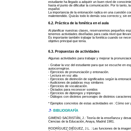
estudiante ha llegado a adquirir un buen nivel de conocim
hasta el punto de dificultar la comunicación. Por lo tanto,
español.
La importancia de la entonación radica en una cuestión 
malentendido. Quizás todo lo demás sea correcto y, sin 
6.2. Práctica de la fonética en el aula
Al planificar nuestras clases, reservaremos pequeños espac
tenemos actividades diseñadas para cada nivel que lleva
Es importante también trabajar la fonética cuando se nece
objetivo principal que tenía.
6.3. Propuestas de actividades
Algunas actividades para trabajar y mejorar la pronunciaci
- Grabar la voz del estudiante para que se escuche en es
autocorregirse.
- Ejercicios de pronunciación y entonación.
- Lectura en voz alta
- Ejercicios de distinción de significados según la entonaci
- Audiciones de palabras muy similares
- Ejercicios de vocalización.
- Dictados para reconocer sonidos
- Ejercicios de diptongos y triptongos
- Diálogos con distintos personajes de distintos caractere
* Ejemplos concretos de estas actividades en : Cómo ser pr
.
7
- BIBLIOGRAFÍA
GIMENO SACRISTÁN, J.: Teoría de la enseñanza y desarro
Ciencias de la Educación, Anaya, Madrid 1981.
RODRÍGUEZ DIÉGUEZ, J.L. : Las funciones de la imagen