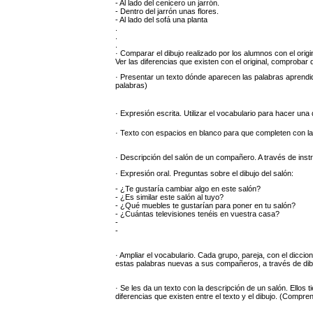
- Al lado del cenicero un jarrón.
- Dentro del jarrón unas flores.
- Al lado del sofá una planta
.
.
.
· Comparar el dibujo realizado por los alumnos con el origin
Ver las diferencias que existen con el original, comproba
· Presentar un texto dónde aparecen las palabras aprendi
palabras)
· Expresión escrita. Utilizar el vocabulario para hacer una
· Texto con espacios en blanco para que completen con las 
· Descripción del salón de un compañero. A través de inst
· Expresión oral. Preguntas sobre el dibujo del salón:
- ¿Te gustaría cambiar algo en este salón?
- ¿Es similar este salón al tuyo?
- ¿Qué muebles te gustarían para poner en tu salón?
- ¿Cuántas televisiones tenéis en vuestra casa?
-
-
· Ampliar el vocabulario. Cada grupo, pareja, con el dicc
estas palabras nuevas a sus compañeros, a través de dib
· Se les da un texto con la descripción de un salón. Ellos
diferencias que existen entre el texto y el dibujo. (Compren