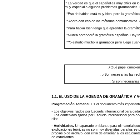
.” La verdad es que el español es muy difícil en l
muy especial a algunos problemas gramaticales. E
. “Eso de hablar, está muy bien, pero la gramática
. “ Ahora con eso de los métodos comunicativos, 
. “Para hablar bien tengo que aprender la gramáti
. ”Nunca aprenderé la gramática española. Hay t
. “Yo estudio mucho la gramática pero luego cuand
. ¿Qué papel cumplen 
. ¿Son necesarias las reg
. Si son necesarias
1.1. EL USO DE LA AGENDA DE GRAMÁTICA Y
Programación semanal.
Es el documento más importante 
- Los objetivos fijados por Escuela Internacional para cada 
- Los contenidos fijados por Escuela Internacional para c
ellos.
- Actividades.
Un apartado en blanco para el material que
explicaciones teóricas no son muy divertidas para los estud
propias o de archivo, con el fin de enseñar a los estudian
de estudiantes.