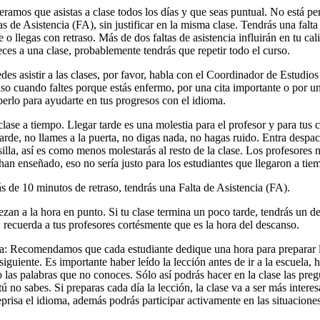
eramos que asistas a clase todos los días y que seas puntual. No está pe
s de Asistencia (FA), sin justificar en la misma clase. Tendrás una falta 
e o llegas con retraso. Más de dos faltas de asistencia influirán en tu cali
ces a una clase, probablemente tendrás que repetir todo el curso.
des asistir a las clases, por favor, habla con el Coordinador de Estudios
uso cuando faltes porque estás enfermo, por una cita importante o por un
erlo para ayudarte en tus progresos con el idioma.
clase a tiempo. Llegar tarde es una molestia para el profesor y para tu
 tarde, no llames a la puerta, no digas nada, no hagas ruido. Entra despac
 silla, así es como menos molestarás al resto de la clase. Los profesores n
an enseñado, eso no sería justo para los estudiantes que llegaron a tie
s de 10 minutos de retraso, tendrás una Falta de Asistencia (FA).
ezan a la hora en punto. Si tu clase termina un poco tarde, tendrás un 
, recuerda a tus profesores cortésmente que es la hora del descanso.
a: Recomendamos que cada estudiante dedique una hora para preparar l
siguiente. Es importante haber leído la lección antes de ir a la escuela,
o las palabras que no conoces. Sólo así podrás hacer en la clase las pre
tú no sabes. Si preparas cada día la lección, la clase va a ser más interes
risa el idioma, además podrás participar activamente en las situaciones