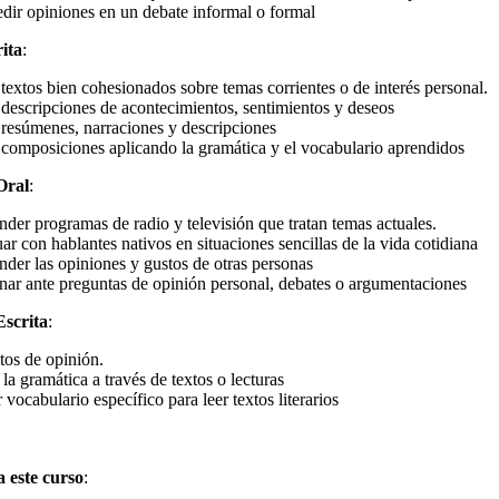
edir opiniones en un debate informal o formal
ita
:
r textos bien cohesionados sobre temas corrientes o de interés personal.
r descripciones de acontecimientos, sentimientos y deseos
r resúmenes, narraciones y descripciones
r composiciones aplicando la gramática y el vocabulario aprendidos
Oral
:
der programas de radio y televisión que tratan temas actuales.
uar con hablantes nativos en situaciones sencillas de la vida cotidiana
der las opiniones y gustos de otras personas
nar ante preguntas de opinión personal, debates o argumentaciones
scrita
:
xtos de opinión.
la gramática a través de textos o lecturas
vocabulario específico para leer textos literarios
a este curso
: