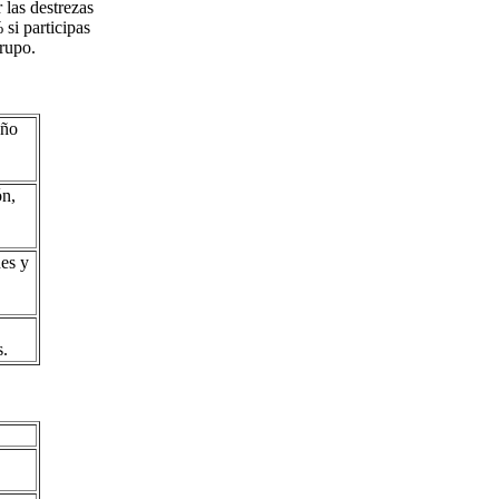
 las destrezas
si participas
grupo.
eño
ón,
nes y
s.