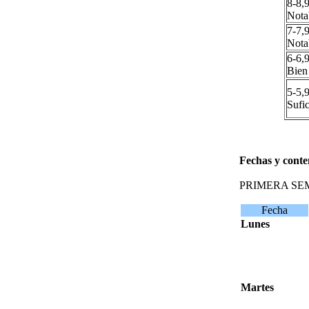
8-8,
Nota
7-7,
Nota
6-6,
Bien
5-5,
Sufic
Fechas y conte
PRIMERA SE
Fecha
Lunes
Martes