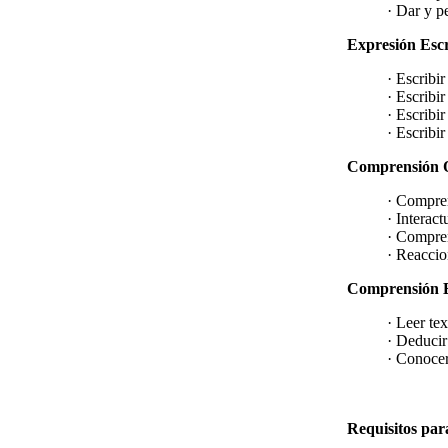
· Dar y p
Expresión Escr
· Escribi
· Escribi
· Escribi
· Escribi
Comprensión 
· Compren
· Interact
· Compren
· Reaccio
Comprensión E
· Leer te
· Deducir 
· Conocer 
Requisitos par