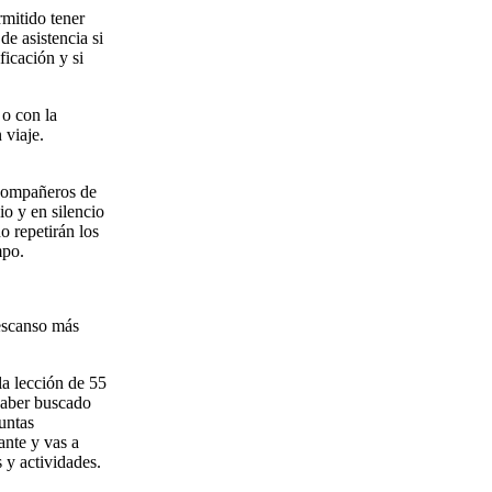
rmitido tener
de asistencia si
ficación y si
 o con la
 viaje.
s compañeros de
io y en silencio
o repetirán los
mpo.
descanso más
a lección de 55
 haber buscado
guntas
ante y vas a
 y actividades.