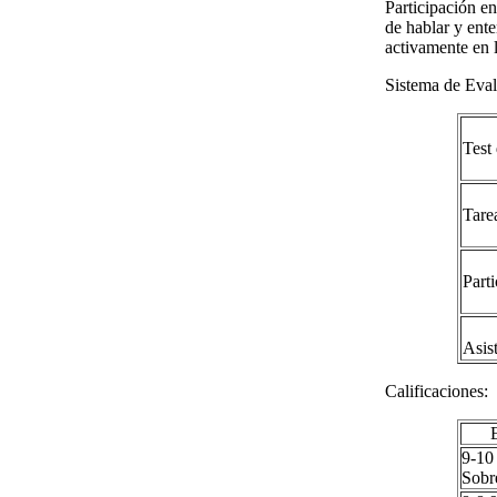
Participación en
de hablar y ent
activamente en l
Sistema de Eval
Test
Tare
Part
Asis
Calificaciones:
9-10
Sobr