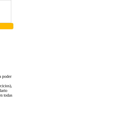
ra poder
.
cicios),
lario
en todas