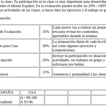
 la clase: Tu participación en la clase es muy importante para desarrollar
ender el idioma Español. En la evaluación puedes recibir un 20% / 100% 
as actividades de las clases, si haces bien los ejercicios y el trabajo en 
uación:
Cada jueves vas a realizar un pequ
 de Evaluación
35%
test para revisar los contenidos
aprendidos durante la semana.
La preparación diaria de cada lecci
as para Casa
30%
así como algunos ejercicios y
composiciones.
Incluye la participación en situacio
icipación
20%
actividades, los trabajos en grupo y
esforzarse por hablar.
15%
tencia
Asistencia y puntualidad a las clase
ESPAÑA
USA
A+ 98-100
esaliente
A 93-96