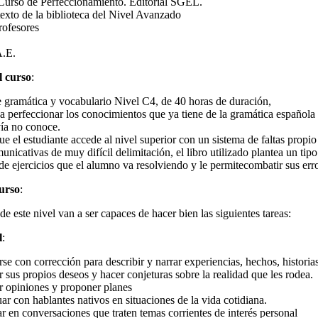
 Curso de Perfeccionamiento. Editorial SGEL.
texto de la biblioteca del Nivel Avanzado
rofesores
A.E.
l curso
:
e gramática y vocabulario Nivel C4, de 40 horas de duración,
 a perfeccionar los conocimientos que ya tiene de la gramática española
ía no conoce.
e el estudiante accede al nivel superior con un sistema de faltas propi
nicativas de muy difícil delimitación, el libro utilizado plantea un tipo
e ejercicios que el alumno va resolviendo y le permitecombatir sus erro
curso
:
de este nivel van a ser capaces de hacer bien las siguientes tareas:
l
:
rse con corrección para describir y narrar experiencias, hechos, historias
r sus propios deseos y hacer conjeturas sobre la realidad que les rodea.
car opiniones y proponer planes
uar con hablantes nativos en situaciones de la vida cotidiana.
par en conversaciones que traten temas corrientes de interés personal