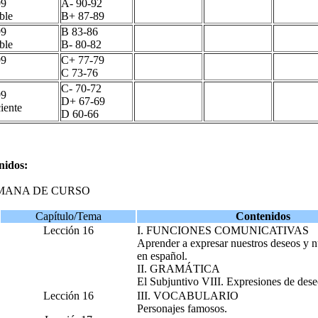
99
A- 90-92
ble
B+ 87-89
99
B 83-86
ble
B- 80-82
99
C+ 77-79
C 73-76
C- 70-72
99
D+ 67-69
iente
D 60-66
nidos:
MANA DE CURSO
Capítulo/Tema
Contenidos
Lección 16
I. FUNCIONES COMUNICATIVAS
Aprender a expresar nuestros deseos y n
en español.
II. GRAMÁTICA
El Subjuntivo VIII. Expresiones de dese
Lección 16
III. VOCABULARIO
Personajes famosos.