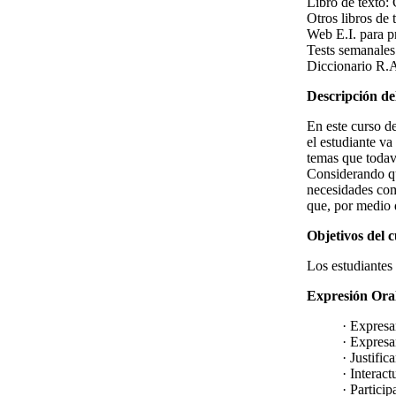
Libro de texto:
Otros libros de 
Web E.I. para p
Tests semanales
Diccionario R.
Descripción de
En este curso d
el estudiante va
temas que todav
Considerando qu
necesidades comu
que, por medio d
Objetivos del 
Los estudiantes 
Expresión Ora
· Expresa
· Expresa
· Justifi
· Interact
· Partici