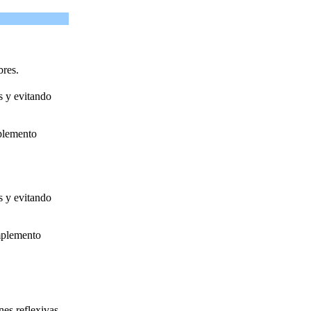
bres.
s y evitando
plemento
s y evitando
mplemento
es reflexivas