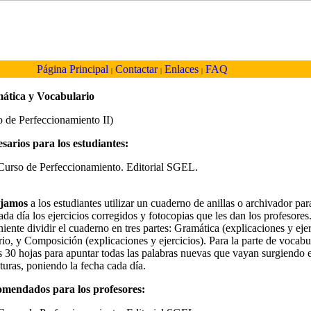
Página Principal
Contactar
Enlaces
FAQ
|
|
|
ática y Vocabulario
 de Perfeccionamiento II)
sarios para los estudiantes:
 Curso de Perfeccionamiento. Editorial SGEL.
jamos
a los estudiantes utilizar un cuaderno de anillas o archivador pa
ada día los ejercicios corregidos y fotocopias que les dan los profesores
iente dividir el cuaderno en tres partes: Gramática (explicaciones y ejer
io, y Composición (explicaciones y ejercicios). Para la parte de vocabu
s 30 hojas para apuntar todas las palabras nuevas que vayan surgiendo 
aturas, poniendo la fecha cada día.
omendados para los profesores: