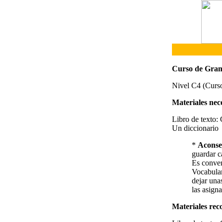
Curso de Gram
Nivel C4 (Curso
Materiales nece
Libro de texto:
Un diccionario
*
Aconse
guardar c
Es conven
Vocabular
dejar una
las asign
Materiales rec