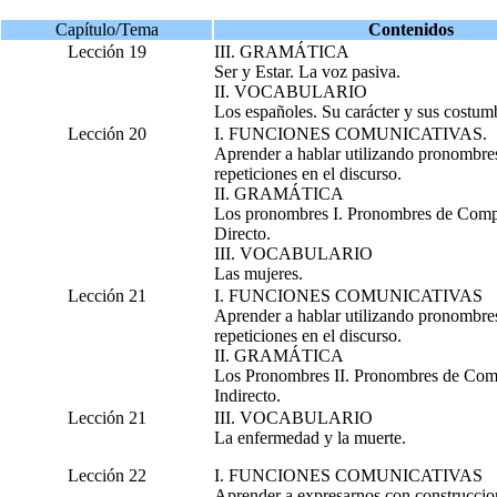
Capítulo/Tema
Contenidos
Lección 19
III. GRAMÁTICA
Ser y Estar. La voz pasiva.
II. VOCABULARIO
Los españoles. Su carácter y sus costum
Lección 20
I. FUNCIONES COMUNICATIVAS.
Aprender a hablar utilizando pronombre
repeticiones en el discurso.
II. GRAMÁTICA
Los pronombres I. Pronombres de Com
Directo.
III. VOCABULARIO
Las mujeres.
Lección 21
I. FUNCIONES COMUNICATIVAS
Aprender a hablar utilizando pronombre
repeticiones en el discurso.
II. GRAMÁTICA
Los Pronombres II. Pronombres de Co
Indirecto.
Lección 21
III. VOCABULARIO
La enfermedad y la muerte.
Lección 22
I. FUNCIONES COMUNICATIVAS
Aprender a expresarnos con construccion