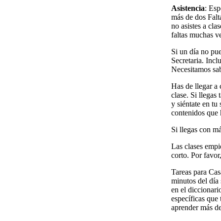
Asistencia
: Esp
más de dos Falta
no asistes a clas
faltas muchas ve
Si un día no pue
Secretaria. Incl
Necesitamos sab
Has de llegar a 
clase. Si llegas
y siéntate en tu
contenidos que h
Si llegas con má
Las clases empi
corto. Por favor
Tareas para Cas
minutos del día 
en el diccionari
específicas que 
aprender más dep