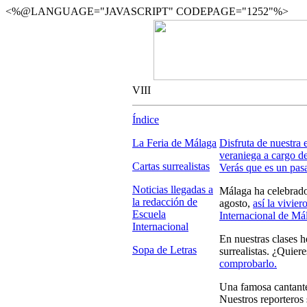
<%@LANGUAGE="JAVASCRIPT" CODEPAGE="1252"%>
VIII
Índice
La Feria de Málaga
Disfruta de nuestra 
veraniega a cargo de
Cartas surrealistas
Verás que es un pas
Noticias llegadas a
Málaga ha celebrado
la redacción de
agosto,
así la vivie
Escuela
Internacional de Má
Internacional
En nuestras clases 
Sopa de Letras
surrealistas. ¿Quier
comprobarlo.
Una famosa cantante
Nuestros reporteros 