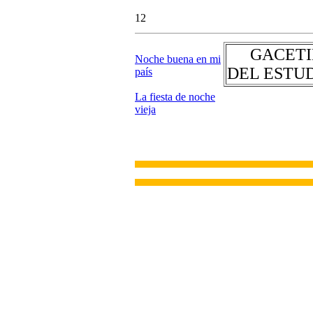
12
GACETI
Noche buena en mi
DEL ESTU
país
La fiesta de noche
vieja